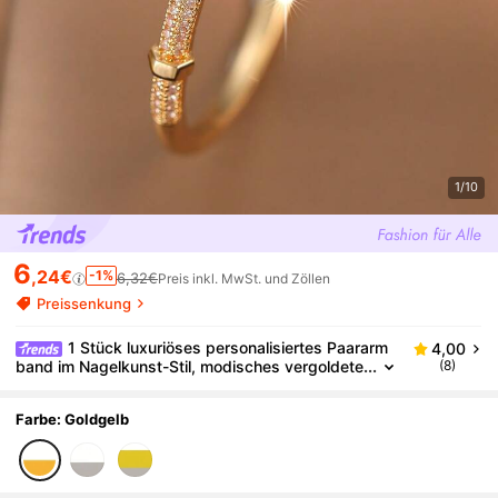
1/10
6
,24€
-1%
6,32€
Preis inkl. MwSt. und Zöllen
Preissenkung
1 Stück luxuriöses personalisiertes Paararm
4,00
band im Nagelkunst-Stil, modisches vergoldete
(8)
s Armband mit Zirkonia-Einlage, Schmuck für P
aar und Familie, Geschenk zum Verlobungstag
Farbe: Goldgelb