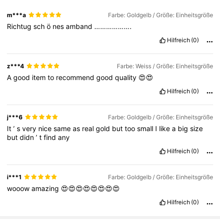
m***a
Farbe: Goldgelb / Größe: Einheitsgröße
25K Follower
4,87
Richtug
sch
ö
nes
amband
……………….
Hilfreich
(0)
25K Follower
4,87
z***4
Farbe: Weiss / Größe: Einheitsgröße
A
good
item
to
recommend
good
quality
😍😍
25K Follower
4,87
Hilfreich
(0)
25K Follower
4,87
j***6
Farbe: Goldgelb / Größe: Einheitsgröße
It
’
s
very
nice
same
as
real
gold
but
too
small
I
like
a
big
size
but
didn
’
t
find
any
Hilfreich
(0)
i***1
Farbe: Goldgelb / Größe: Einheitsgröße
wooow
amazing
😍😍😍😍😍😍😍😍
Hilfreich
(0)