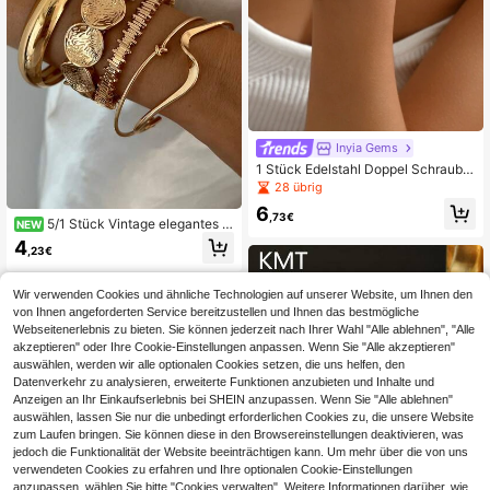
Inyia Gems
1 Stück Edelstahl Doppel Schraube
nkopf Diamant Armband für Frauen,
28 übrig
hochwertiger und exquisiter festlich
6
er Handornament
,73€
5/1 Stück Vintage elegantes br
NEW
eites schlichtes rundes Metallplatte
4
,23€
Armband geeignet für den täglichen
Gebrauch von Frauen
Wir verwenden Cookies und ähnliche Technologien auf unserer Website, um Ihnen den
von Ihnen angeforderten Service bereitzustellen und Ihnen das bestmögliche
Webseitenerlebnis zu bieten. Sie können jederzeit nach Ihrer Wahl "Alle ablehnen", "Alle
akzeptieren" oder Ihre Cookie-Einstellungen anpassen. Wenn Sie "Alle akzeptieren"
auswählen, werden wir alle optionalen Cookies setzen, die uns helfen, den
Datenverkehr zu analysieren, erweiterte Funktionen anzubieten und Inhalte und
Anzeigen an Ihr Einkaufserlebnis bei SHEIN anzupassen. Wenn Sie "Alle ablehnen"
auswählen, lassen Sie nur die unbedingt erforderlichen Cookies zu, die unsere Website
zum Laufen bringen. Sie können diese in den Browsereinstellungen deaktivieren, was
jedoch die Funktionalität der Website beeinträchtigen kann. Um mehr über die von uns
verwendeten Cookies zu erfahren und Ihre optionalen Cookie-Einstellungen
anzupassen, wählen Sie bitte "Cookies verwalten". Weitere Informationen darüber, wie