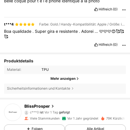
Belle
coque
pour
t
é
l
é
phone
identique
à
la
photo
Hilfreich
(0)
t***4
Farbe: Gold / Handy-Kompatibilität: Apple / Größe: iPhone 16 Pro Max
Boa
qualidade
.
Super
gira
e
resistente
.
Adorei
…
🩷🩷🩷😍🥰🥰
🥰
Hilfreich
(0)
Produktdetails
Material:
TPU
Mehr anzeigen
Sicherheitsinformationen und Kontakte
4.7K Follower
4,89
BlissProsper
c***0
ist
Vor 1 Tag
gefolgt
4.7K Follower
4,89
Viele Stammkunden
Vor 1 Jahr gegründet
79K Kürzlich ve
Folgen
Alle Artikel
4.7K Follower