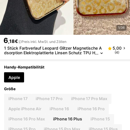
1/36
6
,18€
Preis inkl. MwSt. und Zöllen
1 Stück Farbverlauf Leopard Glitzer Magnetische A
5,00
dsorption Elektroplattierte Linsen Schutz TPU H
(4)
andyhülle kompatibel mit iPhone 17
Handy-Kompatibilität
Apple
Größe
iPhone 17
iPhone 17 Pro
iPhone 17 Pro Max
Apple iPhone Air
iPhone 16
iPhone 16 Pro
iPhone 16 Pro Max
iPhone 16 Plus
iPhone 15
iPhone 15 Pro
iPhone 15 Pro Max
iPhone 15 Plus