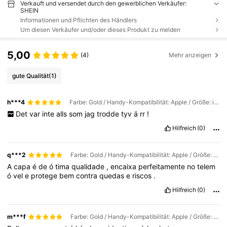
Verkauft und versendet durch den gewerblichen Verkäufer:
SHEIN
Informationen und Pflichten des Händlers
Um diesen Verkäufer und/oder dieses Produkt zu melden
5,00
(4)
Mehr anzeigen
gute Qualität
(1)
h***4
Farbe: Gold / Handy-Kompatibilität: Apple / Größe: iPhone 16 Pro Max
Det
var
inte
alls
som
jag
trodde
tyv
ä
rr
!
Hilfreich
(0)
q***2
Farbe: Gold / Handy-Kompatibilität: Apple / Größe: iPhone 11 Pro
A
capa
é
de
ó
tima
qualidade
,
encaixa
perfeitamente
no
telem
ó
vel
e
protege
bem
contra
quedas
e
riscos
.
Hilfreich
(0)
m***f
Farbe: Gold / Handy-Kompatibilität: Apple / Größe: iPhone 16