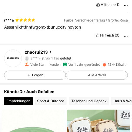
Hilfreich
(1)
r***a
Farbe: Verschiedenfarbig / Größe: Rosa
Asssrhiikhtfhhfwgomxtbunucdtvinovtdh
851 Follower
4,87
Hilfreich
(0)
851 Follower
4,87
zhaorui213
E***h
ist
Vor 1 Tag
gefolgt
851 Follower
4,87
Viele Stammkunden
Vor 1 Jahr gegründet
12K+ Kürzlich v
851 Follower
4,87
Folgen
Alle Artikel
851 Follower
4,87
Könnte Dir Auch Gefallen
Empfehlungen
Sport & Outdoor
Taschen und Gepäck
Haus & Wo
851 Follower
4,87
851 Follower
4,87