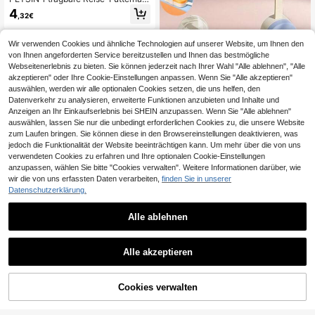
für Haustiere mit Schnappverschlus
4
,32€
s, faltbar, perfekt für Outdoor-Aktivi
täten und Weihnachtsgeschenke
Wir verwenden Cookies und ähnliche Technologien auf unserer Website, um Ihnen den
von Ihnen angeforderten Service bereitzustellen und Ihnen das bestmögliche
Webseitenerlebnis zu bieten. Sie können jederzeit nach Ihrer Wahl "Alle ablehnen", "Alle
akzeptieren" oder Ihre Cookie-Einstellungen anpassen. Wenn Sie "Alle akzeptieren"
auswählen, werden wir alle optionalen Cookies setzen, die uns helfen, den
Datenverkehr zu analysieren, erweiterte Funktionen anzubieten und Inhalte und
Anzeigen an Ihr Einkaufserlebnis bei SHEIN anzupassen. Wenn Sie "Alle ablehnen"
Tragbare Haustier Wasserflasche, H
auswählen, lassen Sie nur die unbedingt erforderlichen Cookies zu, die unsere Website
austier Trink-/Futterspender mit Wa
28 übrig
zum Laufen bringen. Sie können diese in den Browsereinstellungen deaktivieren, was
ssertasse und Futtercontainer, Outd
11
oor Wasserflasche für Katzen, Kani
jedoch die Funktionalität der Website beeinträchtigen kann. Um mehr über die von uns
,18€
nchen, Welpen und andere Haustier
verwendeten Cookies zu erfahren und Ihre optionalen Cookie-Einstellungen
e, geeignet für Spaziergänge, Reise
anzupassen, wählen Sie bitte "Cookies verwalten". Weitere Informationen darüber, wie
n und Camping
wir die von uns erfassten Daten verarbeiten,
finden Sie in unserer
Datenschutzerklärung.
2 in 1 Hunde tragbare faltbare Dopp
elnapf Klappbar Silikon Wassernäpf
7
,18€
e für Hunde Outdoor Reisen Welpen
Alle ablehnen
Futterbehälter
Alle akzeptieren
Cookies verwalten
ZUM WARENKORB HINZUFÜGEN