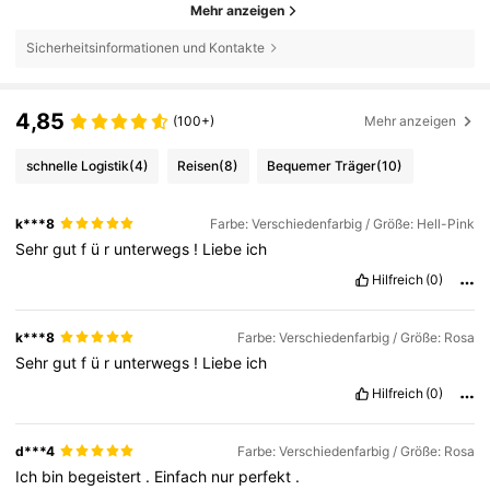
Mehr anzeigen
Sicherheitsinformationen und Kontakte
4,85
(100+)
Mehr anzeigen
schnelle Logistik
(4)
Reisen
(8)
Bequemer Träger
(10)
k***8
Farbe: Verschiedenfarbig / Größe: Hell-Pink
Sehr
gut
f
ü
r
unterwegs
!
Liebe
ich
Hilfreich
(0)
k***8
Farbe: Verschiedenfarbig / Größe: Rosa
Sehr
gut
f
ü
r
unterwegs
!
Liebe
ich
Hilfreich
(0)
d***4
Farbe: Verschiedenfarbig / Größe: Rosa
Ich
bin
begeistert
.
Einfach
nur
perfekt
.