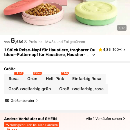
1/17
6
,68€
Preis inkl. MwSt. und Zollgebühren
Von
1 Stück Reise-Napf für Haustiere, tragbarer Ou
4,85
(
100+
)
tdoor-Futternapf für Haustiere, Haustier-
Fütterungsnapf, multifunktionale tragbar
e Snackbox, unverzichtbar für Katzen/Hunde
Outdoor-Reisen, kleiner Größe Reise-Napf für
Größe
Haustiere, bitte Größe vor der Bestellung über
11 left
13 left
7 left
prüfen
Rosa
Grün
Hell-Pink
Einfarbig Rosa
Groß zweifarbig grün
Groß, zweifarbig, rosa
Größenberater
Andere Verkäufer auf SHEIN
Alle 1 Verkäufer sehen
Niedrigster Preis bei allen Händlern
5