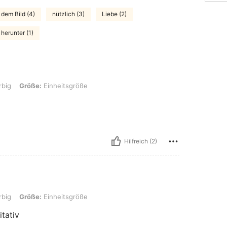
 dem Bild (4)
nützlich (3)
Liebe (2)
 herunter (1)
: Einheitsgröße
rbig
Größe:
Einheitsgröße
Hilfreich (2)
: Einheitsgröße
rbig
Größe:
Einheitsgröße
itativ