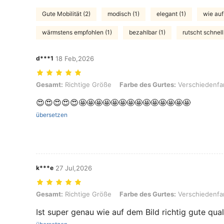
Gute Mobilität (2)
modisch (1)
elegant (1)
wie auf
wärmstens empfohlen (1)
bezahlbar (1)
rutscht schnell
d***1
18 Feb,2026
Gesamt: Richtige Größe, Farbe des Gurtes: Verschiedenfarbig, Größe
Gesamt:
Richtige Größe
Farbe des Gurtes:
Verschiedenfa
😍😍😍😍😍🤩🤩🤩🤩🤩🤩🤩🤩🤩🤩🤩🤩🤩🤩
übersetzen
k***e
27 Jul,2026
Gesamt: Richtige Größe, Farbe des Gurtes: Verschiedenfarbig, Größe
Gesamt:
Richtige Größe
Farbe des Gurtes:
Verschiedenfa
Ist super genau wie auf dem Bild richtig gute qual