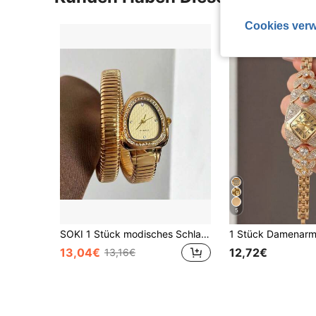
Cookies verw
5
SOKI 1 Stück modisches Schlangenarmband-Uhr für Frauen, Quarz-Uhr geeignet für den täglichen Gebrauch, Geburtstagsgeschenk, ästhetisch
13,04€
12,72€
13,16€