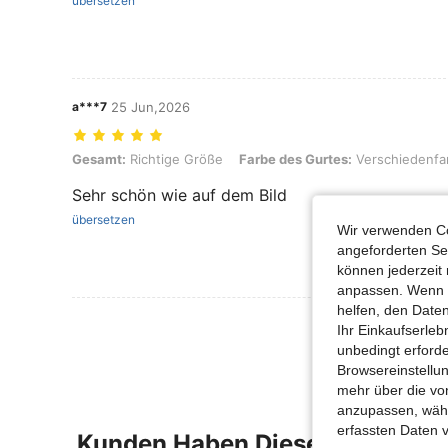
übersetzen
a***7
25 Jun,2026
Gesamt: Richtige Größe, Farbe des Gurtes: Verschiedenfarbig, Größe
Gesamt:
Richtige Größe
Farbe des Gurtes:
Verschiedenfa
Sehr schön wie auf dem Bild
übersetzen
Wir verwenden Co
angeforderten Ser
können jederzeit 
anpassen. Wenn Si
helfen, den Date
Mehr Bewertung
Ihr Einkaufserle
unbedingt erford
Browsereinstellun
mehr über die vo
anzupassen, wähle
erfassten Daten 
Kunden Haben Diese Artikel A