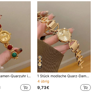
17
Diese runde Damen-Quarzuhr im Vintage-Stil ist modisch und exquisit, geeignet für den täglichen Gebrauch, als Geburtstagsgeschenk und für zwanglose Treffen.
1 Stück modische Quarz-Damenarmbanduhr mit kontrastierendem geometrischem Muster, elegant und exquisit, geeignet für den täglichen Gebrauch, Partys und lässige Anlässe
4 übrig
9,73€
€