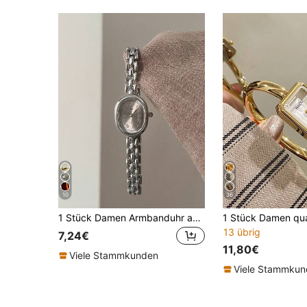
10
36
1 Stück Damen Armbanduhr aus Goldlegierung, ovales Zifferblatt, modischer weißer Zeiger, lässig elegante Quarzuhr mit römischen Ziffern, geeignet für tägliche Dekoration und Tragen
13 übrig
7,24€
11,80€
Viele Stammkunden
Viele Stammku