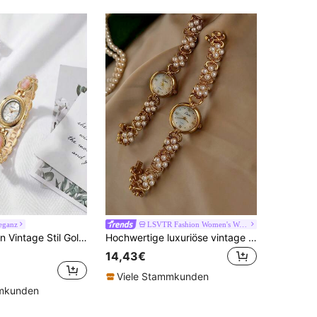
eganz
LSVTR Fashion Women's Watch Store
1 Stück Damen Vintage Stil Goldene Modeuhr, geeignet für den täglichen Gebrauch
Hochwertige luxuriöse vintage elegante Mode Damenuhr mit Perleinlage, rundes Perlmutt-Zifferblatt, 30M wasserdicht, geeignet für den täglichen Gebrauch, Partys, Urlaub, Ausflüge, Armbanddekoration, ideales Geschenk für Feiertage oder Geburtstage, hochwertige Perlenarmbanduhr
14,43€
Viele Stammkunden
mmkunden