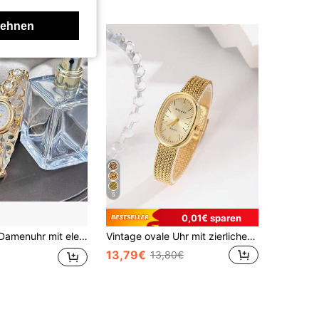
lehnen
5
0,01€ sparen
der Perlenkette, ovales Metallgehäuse, modische und anmutige Quarzuhr
Vintage ovale Uhr mit zierlichem kleinen Zifferblatt, modisches Design für Frauen, Weizenhalm Armband
13,79€
13,80€