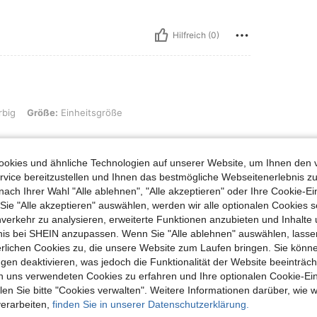
Hilfreich (0)
: Einheitsgröße
rbig
Größe:
Einheitsgröße
okies und ähnliche Technologien auf unserer Website, um Ihnen den 
vice bereitzustellen und Ihnen das bestmögliche Webseitenerlebnis zu
Hilfreich (0)
nach Ihrer Wahl "Alle ablehnen", "Alle akzeptieren" oder Ihre Cookie-Ei
e "Alle akzeptieren" auswählen, werden wir alle optionalen Cookies s
nverkehr zu analysieren, erweiterte Funktionen anzubieten und Inhalte
en Ansehen
bnis bei SHEIN anzupassen. Wenn Sie "Alle ablehnen" auswählen, lassen
erlichen Cookies zu, die unsere Website zum Laufen bringen. Sie könne
gen deaktivieren, was jedoch die Funktionalität der Website beeinträc
n uns verwendeten Cookies zu erfahren und Ihre optionalen Cookie-Ei
n Sie bitte "Cookies verwalten". Weitere Informationen darüber, wie w
verarbeiten,
finden Sie in unserer Datenschutzerklärung.
uch Angeschaut