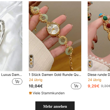
15
nte hochwertige Mode Quarz Armbanduhr, leiser Luxus
1 Stück Damen Gold Runde Quarz Uhr, Exquisit & Modisch, Geeignet für den täglichen Gebrauch, Geburtstags-/Abschlussgeschenk, Party und Zusammenkunft
24 übrig
24 übrig
10,04€
9,29€
9,30
Viele Stammkunden
Mehr ansehen