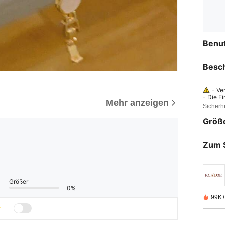
Benu
Besc
- Ve
- Die E
Mehr anzeigen
verursa
Sicherh
uckt od
chte Ba
Größ
er, dass
Zum 
Größer
0%
99K+ 