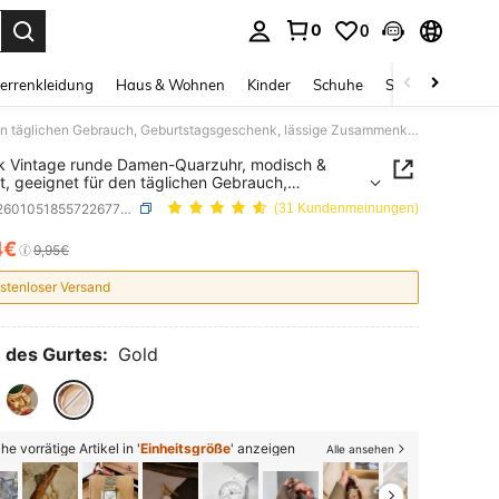
0
0
ess Enter to select.
errenkleidung
Haus & Wohnen
Kinder
Schuhe
Schmuck & Acces
1 Stück Vintage runde Damen-Quarzuhr, modisch & elegant, geeignet für den täglichen Gebrauch, Geburtstagsgeschenk, lässige Zusammenkünfte und Bankette
k Vintage runde Damen-Quarzuhr, modisch &
t, geeignet für den täglichen Gebrauch,
tstagsgeschenk, lässige Zusammenkünfte und
SKU: sj260105185572267730102
(31 Kundenmeinungen)
tte
4€
ICE AND AVAILABILITY
9,95€
stenloser Versand
 des Gurtes:
Gold
he vorrätige Artikel in '
Einheitsgröße
' anzeigen
Alle ansehen