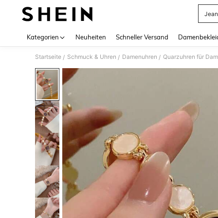
Jean
Use up 
Kategorien
Neuheiten
Schneller Versand
Damenbeklei
Startseite
Schmuck & Uhren
Damenuhren
Quarzuhren für Da
/
/
/