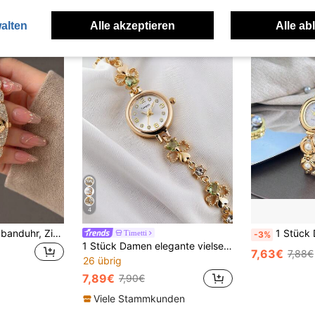
alten
Alle akzeptieren
Alle ab
4
1 Stück Damenarmbanduhr, Zifferblatt mit römischen Ziffern, eleganter modischer Business-Luxus-Stil, exquisit und prächtig, für den täglichen Gebrauch, geeignet für Feiertage, Jahrestage, Geschenk für sie oder dich selbst
1 Stück Damenuhr mit eleganter run
Timetti
-3%
1 Stück Damen elegante vielseitige Quarz-Armbanduhr, geeignet für den täglichen Gebrauch
7,63€
7,88€
26 übrig
7,89€
7,90€
Viele Stammkunden