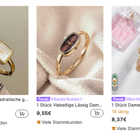
4
1 Stück Damen quadratische goldene Armbanduhr mit Quarzwerk, minimalistisch modisch elegant, geeignet für den täglichen Gebrauch, beste Wahl für Urlaubsgeschenke
#Teeparty Kostüme
#Büro El
1 Stück Vielseitige Lässig Damen Armbanduhr mit Römischen Ziffern, geeignet für den täglichen Gebrauch
16 übrig
9,55€
8,37€
Viele Stammkunden
nden
Viele Sta