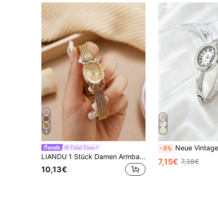
4
Neue Vintage Luxus Damenuhr mit römischen Ziffern, elega
Tidal Time
-3%
LIANDU 1 Stück Damen Armbanduhr mit ovalem Zifferblatt und Edelstahlarmband, geeignet für den täglichen Gebrauch, geschäftlich elegant, luxuriös, modisch, lässig, retro, vielseitig, Damen Uhr, Geschenk für Feiertage, Partys, Jahrestage
7,15€
7,38€
10,13€