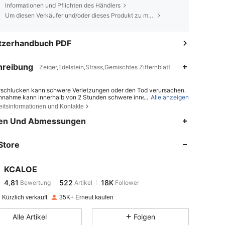
Informationen und Pflichten des Händlers
Um diesen Verkäufer und/oder dieses Produkt zu melden
tzerhandbuch PDF
hreibung
Zeiger,Edelstein,Strass,Gemischtes Ziffernblatt
rschlucken kann schwere Verletzungen oder den Tod verursachen.
innahme kann innerhalb von 2 Stunden schwere innere Verätzungen
...
Alle anzeigen
chen. - Suchen Sie sofort einen Arzt auf, wenn eine Batterie verschl
eitsinformationen und Kontakte
er in den Körper eingeführt wurde. - Bewahren Sie neue und gebrau
4,81
522
18K
tterien außerhalb der Reichweite von Kindern auf. - Stellen Sie sich
en Und Abmessungen
 das Batteriefach immer fest verschlossen ist.
Store
4,81
522
18K
KCALOE
4,81
522
18K
Bewertung
Artikel
Follower
y***8
bezahlt
Vor 1 Tag
Kürzlich verkauft
35K+ Erneut kaufen
4,81
522
18K
Alle Artikel
Folgen