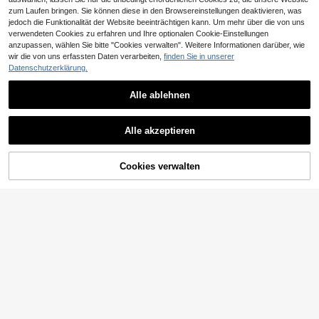
zum Laufen bringen. Sie können diese in den Browsereinstellungen deaktivieren, was
jedoch die Funktionalität der Website beeinträchtigen kann. Um mehr über die von uns
verwendeten Cookies zu erfahren und Ihre optionalen Cookie-Einstellungen
0,01€ sparen
anzupassen, wählen Sie bitte "Cookies verwalten". Weitere Informationen darüber, wie
wir die von uns erfassten Daten verarbeiten,
finden Sie in unserer
1 Rolle dicke transparente Sofasch
Datenschutzerklärung.
utzhülle - Kratzfest, wasserdicht, le
4
,24€
4,25€
icht zu zerreißen und zu schneiden,
rückstandslos selbstklebend, geeig
Alle ablehnen
net für Möbel, Wände, Marmortisch
platten und Küchenarbeitsplatten
USB aufladbares interaktives Berüh
Alle akzeptieren
rungsspielzeug für Haustiere, realist
6 übrig
isch geformter Vogel, geeignet für K
5
atzen und kleine Hunde, nicht flieg
,37€
ender Vogel Spielzeug
Cookies verwalten
ZUM WARENKORB HINZUFÜGEN
1 Stück stabiles Sisal Kratzbrett - s
auberes & stilvolles Sofa Design, ko