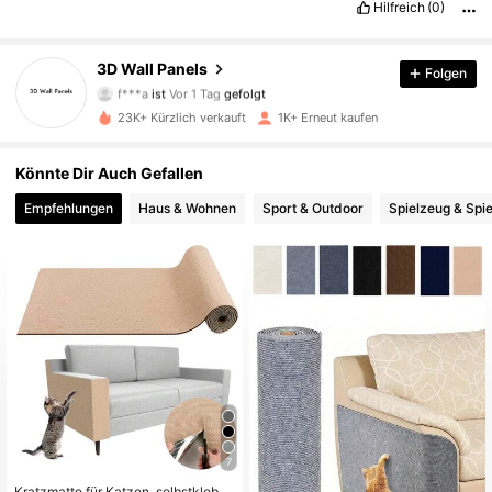
Hilfreich
(0)
539 Follower
4,81
3D Wall Panels
Folgen
f***a
ist
Vor 1 Tag
gefolgt
539 Follower
4,81
23K+ Kürzlich verkauft
1K+ Erneut kaufen
539 Follower
4,81
Könnte Dir Auch Gefallen
539 Follower
4,81
Empfehlungen
Haus & Wohnen
Sport & Outdoor
Spielzeug & Spie
539 Follower
4,81
539 Follower
4,81
539 Follower
4,81
539 Follower
4,81
539 Follower
4,81
7
Kratzmatte für Katzen, selbstkleben