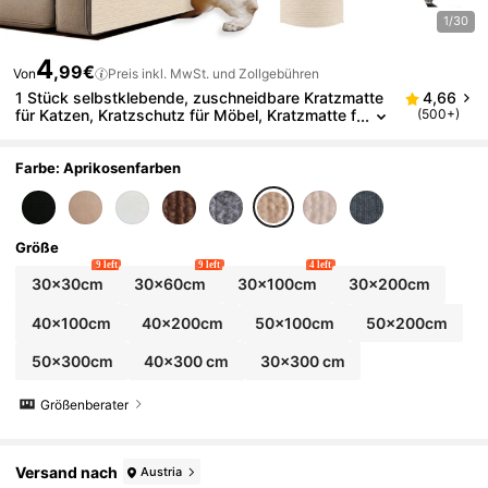
1/30
4
,99€
Von
Preis inkl. MwSt. und Zollgebühren
1 Stück selbstklebende, zuschneidbare Kratzmatte
4,66
für Katzen, Kratzschutz für Möbel, Kratzmatte f
(500+)
ür Innenräume, Eckschutz für Sofas, Ersatztep
pich für Katzenbaum und Kratzbrett, stark selbstkle
bend, zuschneidbar für Sofa, Wand, Stuhl
Farbe: Aprikosenfarben
Größe
9 left
9 left
4 left
30x30cm
30x60cm
30x100cm
30x200cm
40x100cm
40x200cm
50x100cm
50x200cm
50x300cm
40x300 cm
30x300 cm
Größenberater
Versand nach
Austria