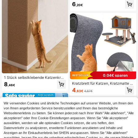
ür Haushalte mit mehreren Haustier
6
en, sanfte Formel, speziell entwicke
,20€
lt für Katzenbesitzer, pflanzliche Ext
rakt-Formel mit mildem, nicht reize
ndem Duft, erzeugt eine unsichtbar
e Schutzschicht auf Sofas, Vorhäng
en, Teppichen und anderen Gegens
tänden mit einem leichten Sprühsto
ß, um Katzen sanft vom Kratzen ab
zuhalten
0,04€ sparen
1 Stück selbstklebende Katzenkrat
zmatte zum Möbelschutz - wandm
8
Kratzbrett für Katzen, Kratzmatte fü
,46€
ontierte, Boden- und Eck-Horizonta
r Katzen, zuschneidebare Kratzmat
4
l-Katzenkratzmatte, Innenraum-Kat
,63€
4,67€
te für Katzen, Schutzunterlage für K
zenkratzbrett für Teppich und Hartb
atzenmöbel, zugeschnittene Kratz
öden
matte für Katzen ohne Rückstände,
Wir verwenden Cookies und ähnliche Technologien auf unserer Website, um Ihnen den
selbstklebend, interaktives Katzenz
von Ihnen angeforderten Service bereitzustellen und Ihnen das bestmögliche
ubehör
Webseitenerlebnis zu bieten. Sie können jederzeit nach Ihrer Wahl "Alle ablehnen", "Alle
akzeptieren" oder Ihre Cookie-Einstellungen anpassen. Wenn Sie "Alle akzeptieren"
auswählen, werden wir alle optionalen Cookies setzen, die uns helfen, den
Datenverkehr zu analysieren, erweiterte Funktionen anzubieten und Inhalte und
Anzeigen an Ihr Einkaufserlebnis bei SHEIN anzupassen. Wenn Sie "Alle ablehnen"
auswählen, lassen Sie nur die unbedingt erforderlichen Cookies zu, die unsere Website