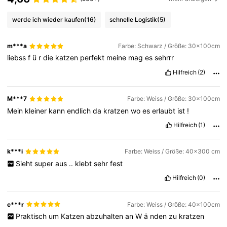
werde ich wieder kaufen
(16)
schnelle Logistik
(5)
m***a
Farbe: Schwarz / Größe: 30x100cm
liebss
f
ü
r
die
katzen
perfekt
meine
mag
es
sehrrr
Hilfreich
(2)
M***7
Farbe: Weiss / Größe: 30x100cm
Mein
kleiner
kann
endlich
da
kratzen
wo
es
erlaubt
ist
!
Hilfreich
(1)
k***i
Farbe: Weiss / Größe: 40x300 cm
Sieht
super
aus
..
klebt
sehr
fest
Hilfreich
(0)
c***r
Farbe: Weiss / Größe: 40x100cm
Praktisch
um
Katzen
abzuhalten
an
W
ä
nden
zu
kratzen