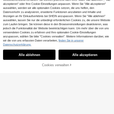
5
12
13
akzeptieren" oder Ihre Cookie-Einstellungen anpassen. Wenn Sie "Alle akzeptieren"
,62€
,38€
,49€
auswählen, werden wir alle optionalen Cookies setzen, die uns helfen, den
Datenverkehr zu analysieren, erweiterte Funktionen anzubieten und Inhalte und
Anzeigen an Ihr Einkaufserlebnis bei SHEIN anzupassen. Wenn Sie "Alle ablehnen"
auswählen, lassen Sie nur die unbedingt erforderlichen Cookies zu, die unsere Website
Ähnliche vorrätige Artikel in '
Einheitsgröße
' anzeigen
zum Laufen bringen. Sie können diese in den Browsereinstellungen deaktivieren, was
jedoch die Funktionalität der Website beeinträchtigen kann. Um mehr über die von uns
verwendeten Cookies zu erfahren und Ihre optionalen Cookie-Einstellungen
anzupassen, wählen Sie bitte "Cookies verwalten". Weitere Informationen darüber, wie
wir die von uns erfassten Daten verarbeiten,
finden Sie in unserer
0,13€ sparen
Datenschutzerklärung.
1 Stück Silberne Strass Krone für H
Eleganter Kristall-Haarschmuck in
ochzeit, geeignet für Brautstyling, F
Hellblau für Damen, naturinspirierte
10
8
Alle ablehnen
Alle akzeptieren
Sorry, dieses Produkt ist ausverkauft.
,38€
-1%
10,51€
,54€
otografie, Abendparty, Ball und tägli
r Braut-Hochzeits-Kopfschmuck, lu
ches Tragen
xuriöse Kopfbedeckung
2
2
2
,73€
,78€
,88€
2,75€
Cookies verwalten
AUSVERKAUFT