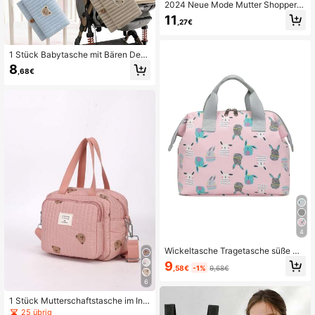
2024 Neue Mode Mutter Shopper T
asche, koreanischer Stil bestickter
11
,27€
Schulter Umhängetasche, große Ka
pazität bestickte Teddybär Wickelt
3.9K Follower
4,84
asche
1 Stück Babytasche mit Bären Desi
gn, tragbare Wickeltasche für Baby
8
,68€
s, multifunktionale Feuchttücher &
Windel Tasche
3.9K Follower
4,84
3.9K Follower
4,84
4
Wickeltasche Tragetasche süße Mi
ni Mama-Tasche für Krankenhaus,
9
,58€
-1%
9,68€
Wickeltasche, Reisetasche, Wickelt
asche, Umhängetasche, Mama- un
6
d Papa-Reise-Wickeltasche, multif
unktionale Wickeltasche Aufbewah
1 Stück Mutterschaftstasche im Ins
rungsbox für Windeln, Feuchttücher
-Stil mit kleinem Bären, als Handtas
25 übrig