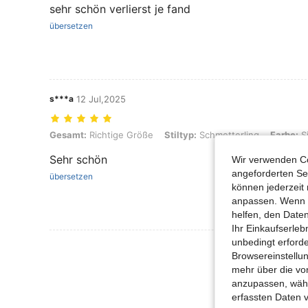
sehr schön verlierst je fand
übersetzen
s***a
12 Jul,2025
Gesamt: Richtige Größe, Stiltyp: Schmetterling, Farbe: Silber, Größe
Gesamt:
Richtige Größe
Stiltyp:
Schmetterling
Farbe:
Si
Sehr schön
Wir verwenden Co
angeforderten Ser
übersetzen
können jederzeit 
anpassen. Wenn Si
helfen, den Date
Ihr Einkaufserle
unbedingt erford
Mehr Bewertung
Browsereinstellun
mehr über die vo
anzupassen, wähle
erfassten Daten 