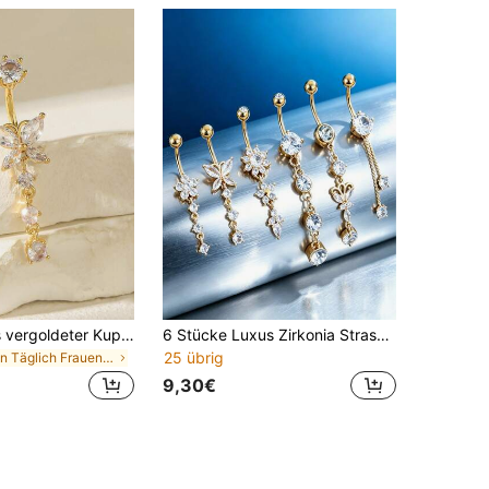
1 Stück Luxus vergoldeter Kupfer Herz-förmiger Schmetterling Kristall Bauchnabelring aus Edelstahl, geeignet für Frauen, Valentinstag, Erntedankfest, Halloween, Ostern, Weihnachten, Geburtstag Geschenk, Bar Party, Strandparty, täglicher Gebrauch
6 Stücke Luxus Zirkonia Strass Bauchnabelringe | Titan Stahl Hypoallergen Nicht verblassend Schmetterling/Blumen/Quasten Stile, geeignet für Strandurlaub
25 übrig
in Täglich Frauen Körperschmuck
9,30€