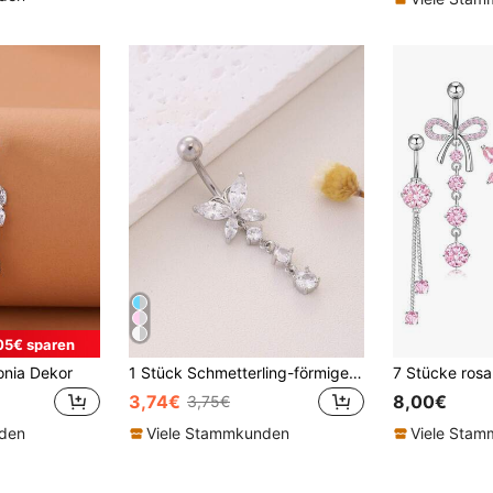
05€ sparen
onia Dekor
1 Stück Schmetterling-förmiger 3-Stein Zirkonia Hänge-Bauchnabelring, Klassische Mode für den täglichen Gebrauch & als Geschenk
3,74€
8,00€
3,75€
nden
Viele Stammkunden
Viele Sta