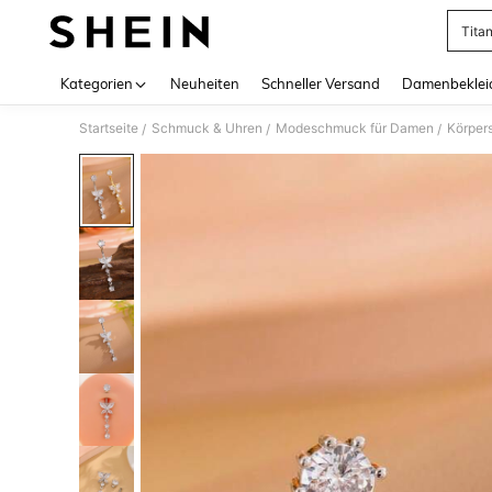
Tita
Use up 
Kategorien
Neuheiten
Schneller Versand
Damenbeklei
Startseite
Schmuck & Uhren
Modeschmuck für Damen
Körper
/
/
/