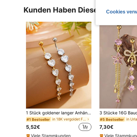
Kunden Haben Diese Artikel A
Cookies verw
1 Stück goldener langer Anhänger mit 6 Stücken Zirkonia Herzform eingelegt Bauchnabelring, Edelstahl Bauchnabelpiercing Schmuck
in 18K vergoldet Frauen Bauch Ring
#1 Bestseller
#5 Bestseller
5,52€
7,30€
Viele Stammkunden
Viele Stammku