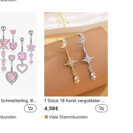
7 Stücke rosa Schmetterling, Blumen, herzförmiger Edelstahl Bauchnabelringe, Piercing Schmuck geeignet für den täglichen Gebrauch
1 Stück 18 Karat vergoldeter Mond & 8-zackiger Stern Bauchnabel Ring Anhänger, klassischer Bauchnabel Piercing Schmuck aus Edelstahl für den täglichen Gebrauch
4,58€
mmkunden
Viele Stammkunden