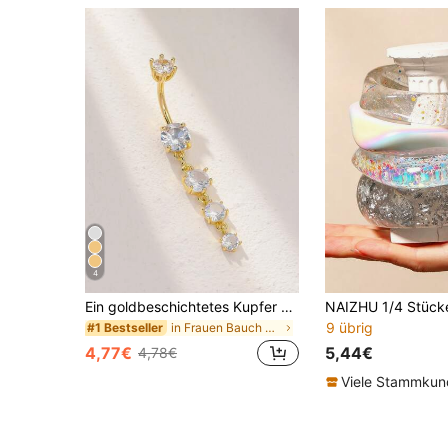
4
Ein goldbeschichtetes Kupfer Bauchnabelpiercing mit einem langen Einlegesystem, geeignet für Damen zum Tragen auf Partys, Events und täglichen Anlässen.
9 übrig
in Frauen Bauch Ring
#1 Bestseller
4,77€
5,44€
4,78€
Viele Stammku