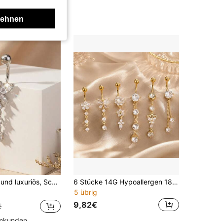
lehnen
cing, Silber Bauchnabelringe, geeignet als Geschenk für Frauen, Valentinstag, Thanksgiving, Weihnachten, Geburtstags Party, Bar und Ball Geschenke, tägliches Tragen Outdoor Schwimm Accessoires, Piercing Körperschmuck
6 Stücke 14G Hypoallergen 18K Goldplattiert Poliert Edelstahl Bauchnabel Piercing Set | Elegante Blumen/Schmetterling/Stern Designs mit baumelnden Quasten Details, geeignet für den täglichen Gebrauch, Strand, Date Night, Party, tolles Geschenk für Freundin, beste Freundin, Teenager
5 übrig
9,82€
€
mmkunden