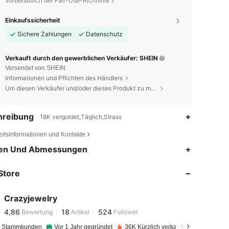
Vorbehaltlich der Fair-Use-Richtlinie
Einkaufssicherheit
Sichere Zahlungen
Datenschutz
Verkauft durch den gewerblichen Verkäufer: SHEIN
Versendet von SHEIN
Informationen und Pflichten des Händlers
Um diesen Verkäufer und/oder dieses Produkt zu melden
hreibung
18K vergoldet,Täglich,Strass
eitsinformationen und Kontakte
4,86
18
524
en Und Abmessungen
Store
4,86
18
524
Crazyjewelry
4,86
18
524
Bewertung
Artikel
Follower
L***a
bezahlt
Vor 1 Tag
e Stammkunden
Vor 1 Jahr gegründet
36K Kürzlich verkauft