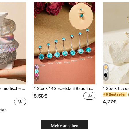
6
5
NAIZHU 1/4 Stücke modische hochwertige geometrische irisierende Harzarmbänder, Teenager Alltags- und Partyaccessoires
1 Stück 14G Edelstahl Bauchnabelring, mit kubischem Zirkonia besetzt, eleganter klassischer Bauchnabelring, geeignet für den täglichen Gebrauch, zarte Bauchnabel-Piercingschmuck für Frauen, Schaftlänge 6/8/10/12/14/16/18mm erhältlich, geeignet für Urlaub & Alltag, blauer kubischer Zirkonia
#6 Bestseller
5,58€
4,77€
nden
Mehr ansehen