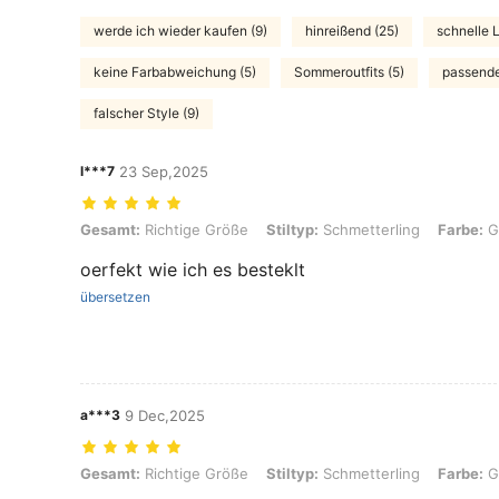
werde ich wieder kaufen (9)
hinreißend (25)
schnelle L
keine Farbabweichung (5)
Sommeroutfits (5)
passende 
falscher Style (9)
l***7
23 Sep,2025
Gesamt: Richtige Größe, Stiltyp: Schmetterling, Farbe: Goldgelb, Gr
Gesamt:
Richtige Größe
Stiltyp:
Schmetterling
Farbe:
G
oerfekt wie ich es besteklt
übersetzen
a***3
9 Dec,2025
Gesamt: Richtige Größe, Stiltyp: Schmetterling, Farbe: Goldgelb, Gr
Gesamt:
Richtige Größe
Stiltyp:
Schmetterling
Farbe:
G