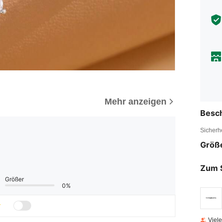
Mehr anzeigen
Besc
Sicherh
Größ
Zum 
Größer
0%
Viel