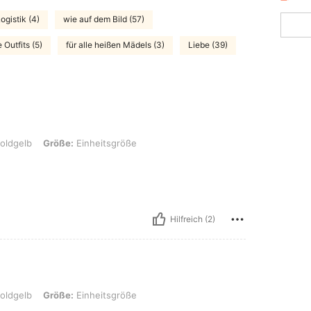
ogistik (4)
wie auf dem Bild (57)
Outfits (5)
für alle heißen Mädels (3)
Liebe (39)
öße: Einheitsgröße
oldgelb
Größe:
Einheitsgröße
Hilfreich (2)
öße: Einheitsgröße
oldgelb
Größe:
Einheitsgröße