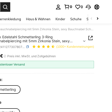
0
0
ess Enter to select.
errenkleidung
Haus & Wohnen
Kinder
Schuhe
Schmuck & Acces
1 Stück Edelstahl Schmetterling 3-Ring Bauchnabelpiercing mit 5mm Zirkonia Stein, sexy Bauchnabel Schmuck für Damen
k Edelstahl Schmetterling 3-Ring
abelpiercing mit 5mm Zirkonia Stein, sexy
nabel Schmuck für Damen
SKU: sj2411277307807000
(1000+ Kundenmeinungen)
1€
ICE AND AVAILABILITY
Preis inkl. MwSt. und Zollgebühren
stenloser Versand
p:
metterling
e