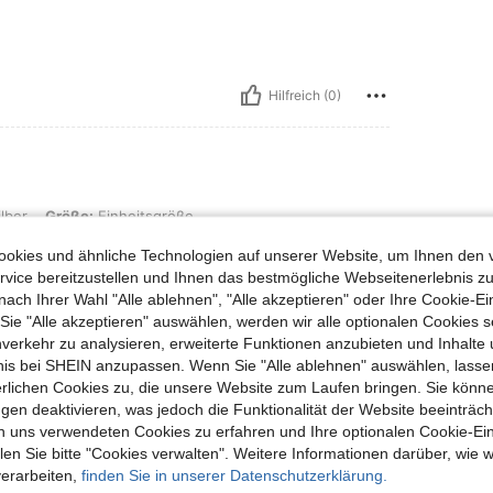
Hilfreich (0)
: Einheitsgröße
lber
Größe:
Einheitsgröße
okies und ähnliche Technologien auf unserer Website, um Ihnen den 
vice bereitzustellen und Ihnen das bestmögliche Webseitenerlebnis zu
nach Ihrer Wahl "Alle ablehnen", "Alle akzeptieren" oder Ihre Cookie-Ei
e "Alle akzeptieren" auswählen, werden wir alle optionalen Cookies s
Hilfreich (0)
nverkehr zu analysieren, erweiterte Funktionen anzubieten und Inhalte
bnis bei SHEIN anzupassen. Wenn Sie "Alle ablehnen" auswählen, lassen
erlichen Cookies zu, die unsere Website zum Laufen bringen. Sie könne
en Ansehen
gen deaktivieren, was jedoch die Funktionalität der Website beeinträc
n uns verwendeten Cookies zu erfahren und Ihre optionalen Cookie-Ei
n Sie bitte "Cookies verwalten". Weitere Informationen darüber, wie w
verarbeiten,
finden Sie in unserer Datenschutzerklärung.