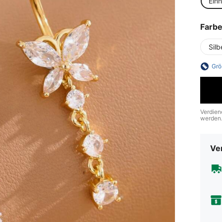
Ein
Farb
Silb
Grö
Verdien
werden
Ve