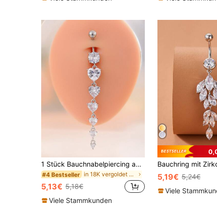
0,
1 Stück Bauchnabelpiercing aus Edelstahl mit langem Anhänger, 6 Stücke Herz-Zirkonia-Intarsien, Piercingschmuck für Damen
Bauchring mit Zirk
in 18K vergoldet Frauen Bauch Ring
#4 Bestseller
5,19€
5,24€
5,13€
5,18€
Viele Stammku
Viele Stammkunden