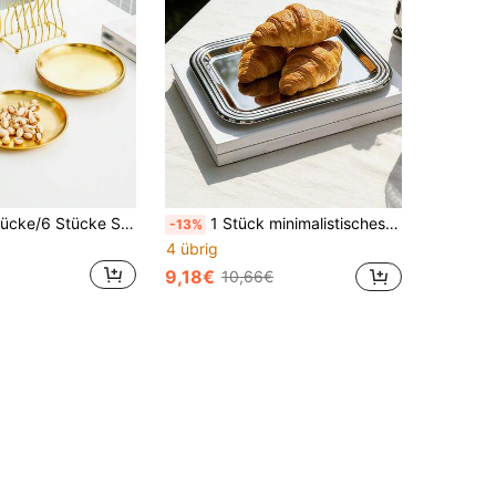
4 Stücke/6 Stücke/6 Stücke Set Edelstahl Koreanische Grillplatte mit goldfarbener Leiste, Obst- und Kuchen Teller, Gastronomie Bankett Platte, Küche, Weihnachtsgeschenk
1 Stück minimalistisches rechteckiges Edelstahl Tablett, luxuriöses verspiegeltes Edelstahl Obstschale, kreative Dessertplatte im nordischen Stil, hochwertige Dessert-/Kuchenteller, exquisites Nachmittagstee Snack Tablett, luxuriöses mehrstöckiges Obstschalen Aufbewahrungstablett, Wohnzimmer Kaffeetisch Dekoration, geeignet für Café, Restaurant, Wohnzimmer, Dessertladen, Hochzeit, Party
-13%
4 übrig
9,18€
10,66€