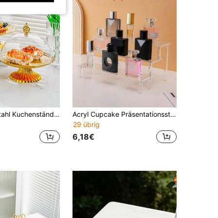
1 Stück Edelstahl Kuchenständer Dessert Display Ständer Mit Obstplatte, Domdeckel Für Wohnzimmer Zuhause
Acryl Cupcake Präsentationsständer, Multifunktions Cupcake Ständer, transparenter Acryl Präsentationsständer, Lebensmittel Präsentationsregal, Schreibtisch Aufbewahrungsregal, Cupcake & Dessert Ständer, Party Dekor Aufbewahrungsregal, Muttertags & Abschlussfeier
29 übrig
6,18€