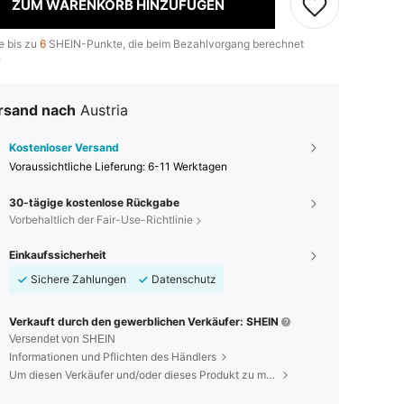
ZUM WARENKORB HINZUFÜGEN
e bis zu
6
SHEIN-Punkte, die beim Bezahlvorgang berechnet
.
rsand nach
Austria
Kostenloser Versand
Voraussichtliche Lieferung:
6-11 Werktagen
30-tägige kostenlose Rückgabe
Vorbehaltlich der Fair-Use-Richtlinie
Einkaufssicherheit
Sichere Zahlungen
Datenschutz
Verkauft durch den gewerblichen Verkäufer: SHEIN
Versendet von SHEIN
Informationen und Pflichten des Händlers
Um diesen Verkäufer und/oder dieses Produkt zu melden