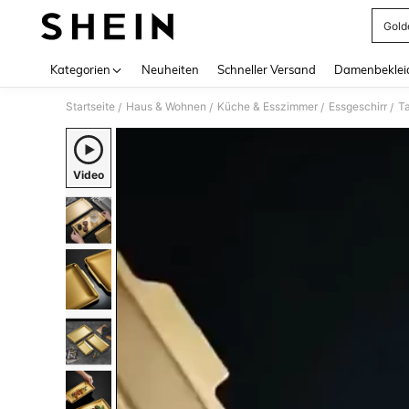
Gold
Use up 
Kategorien
Neuheiten
Schneller Versand
Damenbeklei
Startseite
Haus & Wohnen
Küche & Esszimmer
Essgeschirr
Ta
/
/
/
/
Video