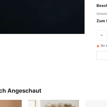
Besc
Sicherh
Zum 
7K+ K
uch Angeschaut