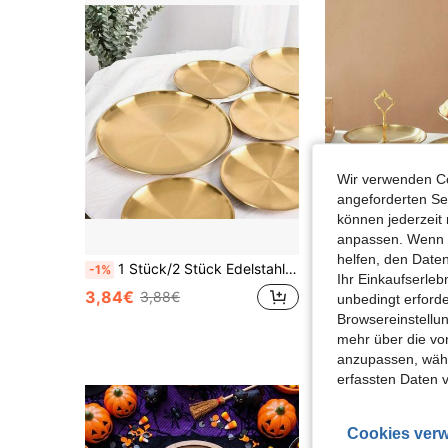
Wir verwenden Co
angeforderten Ser
können jederzeit 
anpassen. Wenn Si
0,
helfen, den Date
1 Stück/2 Stück Edelstahl Goldfarbenes Dessert Kaffee Tablett, westliches Geschirr, Pizzateller, Speiseteller für Frühstück Kaffee Tee, goldfarbenes dekoratives Servietablett, Geburtstag, Partyausstattung für Thanksgiving, Halloween, Ostern, Weihnachtsgeschenkepartys (Gold), Küche, Weihnachtsgeschenk
-1%
Ihr Einkaufserle
6,31€
6,32€
3,84€
3,88€
unbedingt erford
Browsereinstellun
mehr über die vo
anzupassen, wähle
erfassten Daten 
Cookies verw