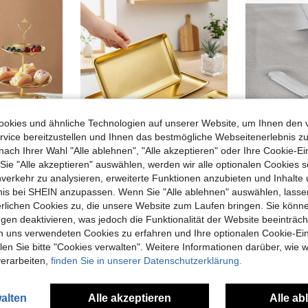
okies und ähnliche Technologien auf unserer Website, um Ihnen den 
vice bereitzustellen und Ihnen das bestmögliche Webseitenerlebnis zu
nach Ihrer Wahl "Alle ablehnen", "Alle akzeptieren" oder Ihre Cookie-Ei
e "Alle akzeptieren" auswählen, werden wir alle optionalen Cookies s
01€ sparen
0,05€ sparen
nverkehr zu analysieren, erweiterte Funktionen anzubieten und Inhalte
1 Stück eleganter Kuchenteller aus Edelstahl - poliertes Metall, ideal zum Präsentieren von Desserts und Früchten, perfekt für Hochzeiten, Geburtstage, Heimdekoration, Küche und Weihnachtsgeschenke.
1 Stück rechteckiges Tablett im koreanischen Stil aus Edelstahl, verdickter Servierteller, goldene Grillplatte, flacher Teller, quadratischer Teller, Sushi-Teller, Grillplatte, Speisenteller, Party-Teller, Dessertteller, Obstteller, Snackteller, Küchenzubehör
bnis bei SHEIN anzupassen. Wenn Sie "Alle ablehnen" auswählen, lassen
6,53€
3,34€
6,58€
3,35
erlichen Cookies zu, die unsere Website zum Laufen bringen. Sie könne
gen deaktivieren, was jedoch die Funktionalität der Website beeinträc
n uns verwendeten Cookies zu erfahren und Ihre optionalen Cookie-Ei
n Sie bitte "Cookies verwalten". Weitere Informationen darüber, wie w
verarbeiten,
finden Sie in unserer Datenschutzerklärung.
alten
Alle akzeptieren
Alle ab