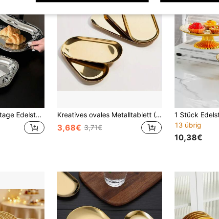
1 Stück großes vintage Edelstahl Tablett mit elegantem französischem geprägtem Muster, hochwertige und langanhaltend Kuchenteller Serviertablett für Zuhause, Esszimmer, Tischdekoration, Party, Hochzeit, Kaffeehaus, unverzichtbares Highlight
Kreatives ovales Metalltablett (Gold), Weihnachtliche goldene Servierplatte, Obstteller, Dessertteller, Snackteller, Salatteller, Kuchenteller, geeignet für Restaurantküche, Esstisch, Küche, Weihnachten
13 übrig
3,68€
3,71€
10,38€