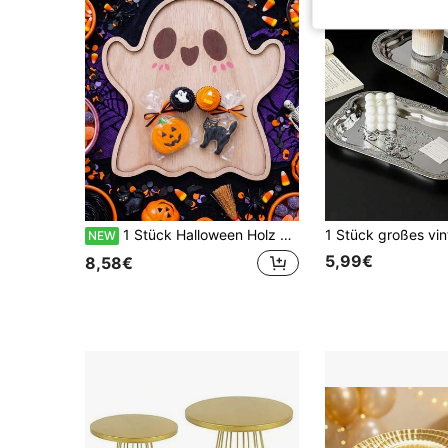
1 Stück Halloween Holz Geister Tablett, Halloween Tischdekoration, Küchenartikel, Fröhliches Halloween Dekoration, Tischdekoration, Halloween Party Dekoration, Halloween Tischdekoration, Küchendekoration, Halloween Geschenk, Halloween Party Zubehör, Tischdekoration, Gruselige Atmosphäre Dekoration, Heimdekoration
NEW
5,99€
8,58€