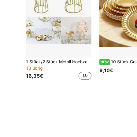
1 Stück/2 Stück Metall Hochzeit Dessert Tisch Dekoständer - Eleganter Kuchen & Snack Präsentationsteller, geeignet für Geburtstagsfeiern, Hochzeitsdekoration, Küche, Weihnachtsgeschenk
10 Stück Goldfolie Serviertabletts, robuste Pappteller, runde Teller mit gewelltem Rand, für Party, Kuchen, Dess
NEW
13 übrig
9,10€
16,35€