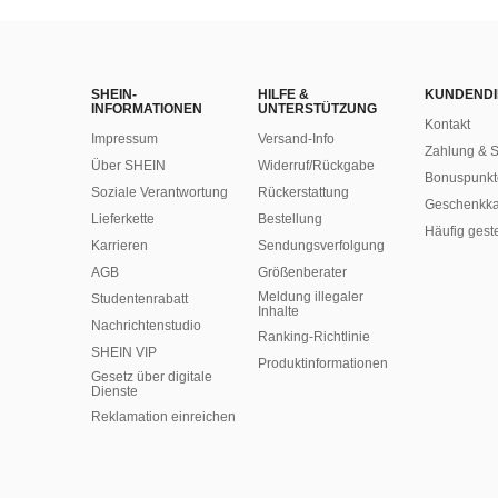
SHEIN-
HILFE &
KUNDENDI
INFORMATIONEN
UNTERSTÜTZUNG
Kontakt
Impressum
Versand-Info
Zahlung & S
Über SHEIN
Widerruf/Rückgabe
Bonuspunkt
Soziale Verantwortung
Rückerstattung
Geschenkka
Lieferkette
Bestellung
Häufig gest
Karrieren
Sendungsverfolgung
AGB
Größenberater
Meldung illegaler
Studentenrabatt
Inhalte
Nachrichtenstudio
Ranking-Richtlinie
SHEIN VIP
​Produktinformationen
Gesetz über digitale
Dienste
Reklamation einreichen