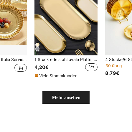
ert, Catering, Vorspeisen, Präsentation, Hochzeit, Geburtstag, Babyparty, Partygeschirr, Snackpräsentation
1 Stück edelstahl ovale Platte, minimalistischer ovaler Essteller für Küche, Weihnachtsgeschenk
30 übrig
4,20€
8,79€
Viele Stammkunden
Mehr ansehen