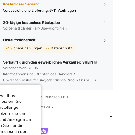
Kostenloser Versand
Voraussichtliche Lieferung:
6-11 Werktagen
30-tägige kostenlose Rückgabe
Vorbehaltlich der Fair-Use-Richtlinie
Einkaufssicherheit
Sichere Zahlungen
Datenschutz
Verkauft durch den gewerblichen Verkäufer: SHEIN
Versendet von SHEIN
Informationen und Pflichten des Händlers
Um diesen Verkäufer und/oder dieses Produkt zu melden
von Ihnen
hreibung
Weiss,Tiere, Pflanzen,TPU
 bieten. Sie
4,88
554
35K
nstellungen
eitsinformationen und Kontakte
etzen, die uns
Store
 und Anzeigen an
4,88
554
35K
 Sie nur die
CaseVogue
n diese in den
k***a
ist
Vor 1 Stunden
gefolgt