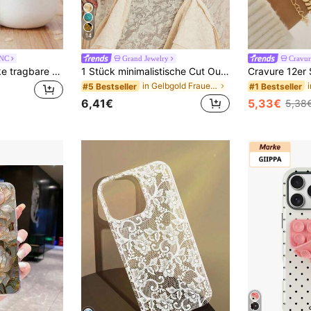
14
ANC
Grand Jewelry
Cravur
Haus Hana 2 Stücke tragbare Mundspülbecher aus Kunststoff, Zahnbürstenhalter für Zuhause und Hotel, Badezimmer Zubehör Aufbewahrungsbecher, Heim-Badezimmer Dekoration, Herbstdekoration, Schulanfang
1 Stück minimalistische Cut Out Metallkreis-Taillenkette, modische geometrische Taillengürtel-Körperkette, geeignet für alle Anlässe, großartige Geschenkwahl, Y2K-Ästhetik
in Gelbgold Frauen Körperketten
#5 Bestseller
#1 Bestseller
6,41€
5,33€
5,38