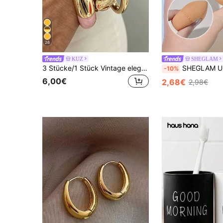
26
KUZ
SHEGLAM
3 Stücke/1 Stück Vintage eleganter böhmischer Stil Damen rosa Acryl Perlen elastisches Armband, geeignet für den täglichen Gebrauch, Partys und Urlaubsoutfits von Frauen, kann gestapelt und als Geschenk verschenkt werden
SHEGLAM Ultimate Universeller Beauty Schwamm Marken-
-10%
6,00€
2,68€
2,98€