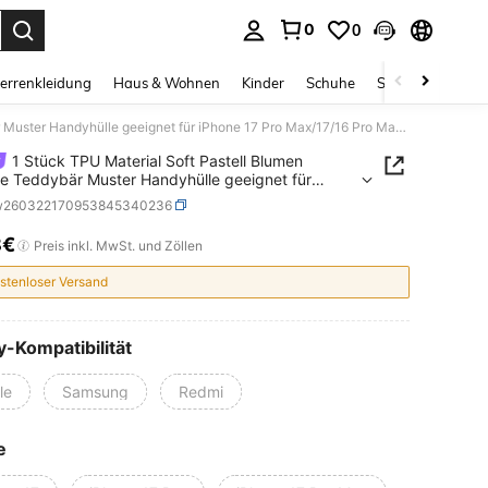
0
0
ess Enter to select.
errenkleidung
Haus & Wohnen
Kinder
Schuhe
Schmuck & Acces
1 Stück TPU Material Soft Pastell Blumen Schleife Teddybär Muster Handyhülle geeignet für iPhone 17 Pro Max/17/16 Pro Max/15/13/12/11, S20 FE/A15/S24/A55, Note 11/Note 12/Note 13 Pro, Rundum-Schutz Anti-Drop Soft Schutzhülle
1 Stück TPU Material Soft Pastell Blumen
fe Teddybär Muster Handyhülle geeignet für
 17 Pro Max/17/16 Pro Max/15/13/12/11, S20
w260322170953845340236
/S24/A55, Note 11/Note 12/Note 13 Pro,
-Schutz Anti-Drop Soft Schutzhülle
8€
ICE AND AVAILABILITY
Preis inkl. MwSt. und Zöllen
stenloser Versand
-Kompatibilität
le
Samsung
Redmi
e