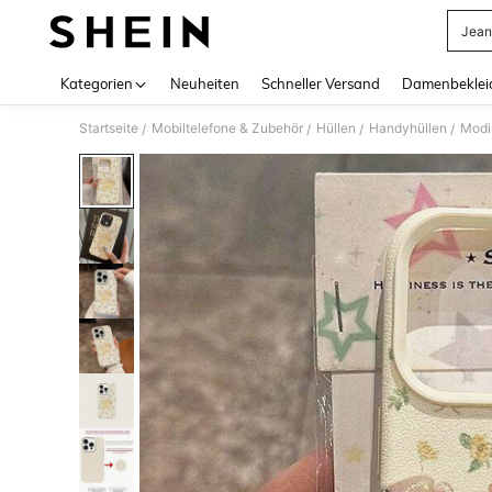
Jean
Use up 
Kategorien
Neuheiten
Schneller Versand
Damenbeklei
Startseite
Mobiltelefone & Zubehör
Hüllen
Handyhüllen
Modi
/
/
/
/