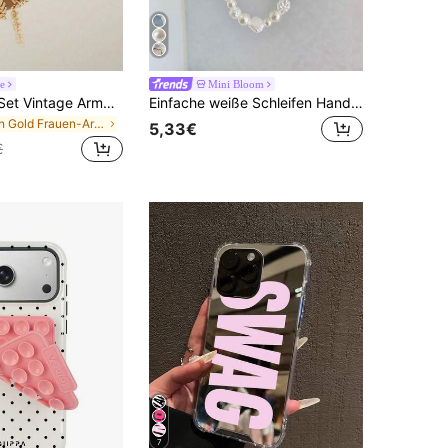
e
Mini Bloom
Cravure 12er Set Vintage Armbänder mit flacher Schlangenkette, Boxkette, Perlen, Twist, Strass, Cut Out Herz und Wellenkette, Punk-Metallschmuck für Damen
Einfache weiße Schleifen Handyketten-Anhänger, praktischer Gurt geeignet für alle Handy, Kameras, diagonal, Handgelenk und Handschlaufe, Anti-Verlust und Anti-Sturz für Frauen als Geschenk für Mutter, Familie, Freunde, Geburtstag, Feiertag Handy Anhänger, Handykette
in Gold Frauen-Armband-Sets
5,33€
€
7