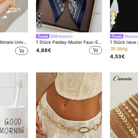
9
4
RP Scarves
#Partykle
SchöNheit Kosmetik Make-Up FüR Frauen Und MäDchen
1 Stück Paisley-Muster Faux-Seide Bandana, vielseitiger Unisex Halstuch, Stirnband, Haarzubehör
35 übrig
4,88€
4,53€