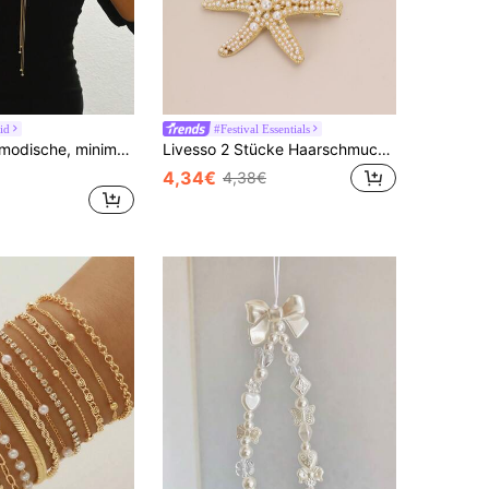
id
#Festival Essentials
1 Stück neue modische, minimalistische Schlangenknochen verstellbare Zugband Y-förmige lange Pullover Kette Halskette, vielseitiges Alltagsaccessoire
Livesso 2 Stücke Haarschmuck in Ozean-Serie, inklusive Seestern Haarspange und Kunstperlen Seestern Haarclip Boho, Y2K Krallenklemmen Haarklammern, Schulbedarf, Perlen Haarschmuck
4,34€
4,38€