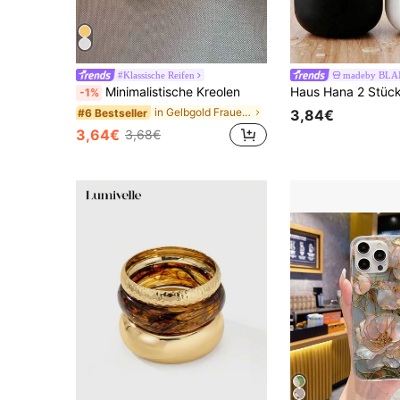
#Klassische Reifen
madeby BL
Minimalistische Kreolen
-1%
in Gelbgold Frauen Creolen
#6 Bestseller
3,84€
3,64€
3,68€