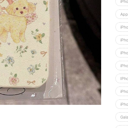
iPh
Appl
iPh
iPh
iPh
iPh
IPh
iPh
iPh
Gal