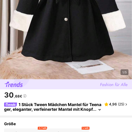
1/5
30
,68€
1 Stück Tween Mädchen Mantel für Teena
4,96
(
25
)
ger, eleganter, verfeinerter Mantel mit Knopf
leiste, Kragen und Gürtel, geeignet für Herb
st/Winter
Größe
12 left
5 left