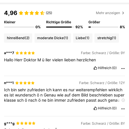
4,96
(25)
Mehr anzeigen
Kleiner
Richtige Größe
Größer
0%
92%
8%
hinreißend
(2)
moderate Dicke
(1)
Liebe
(1)
stretchig
(1)
a***7
Farbe: Schwarz / Größe: 9Y
Hallo
Herr
Doktor
M
ü
ller
vielen
lieben
herzlichen
Hilfreich
(0)
n***1
Farbe: Schwarz / Größe: 12Y
Ich
bin
sehr
zufrieden
ich
kann
es
nur
weiterempfehlen
wirklich
es
ist
wundersch
ö
n
Genau
wie
auf
dem
Bild
beschrieben
super
klasse
sch
ö
nsch
ö
ne
bin
immer
zufrieden
passt
auch
genau
ich
kann
es
nur
empfehlen
kauft
es
Superklasse
alles
passt
ich
Hilfreich
(0)
liebe
shein
einfach
nur
perfeckt
g***g
Farbe: Schwarz / Größe: 8Y