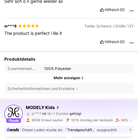
Sehr
sch
ö
n
gerne
wieder
👍
Hilfreich
(0)
m***6
Farbe: Schwarz / Größe: 12Y
The
product
is
perfect
i
lile
it
Hilfreich
(0)
Produktdetails
Zusammensetzung:
100% Polyester
Mehr anzeigen
Sicherheitsinformationen und Kontakte
273K Follower
4,86
MODELY Kids
n***6
ist am Durchsuchen
273K Follower
4,86
890K Erneut kaufen
101% Anstieg der Verkäufe
88% Ansti
Dieser Laden wurde als
「Trendgeschäft」
ausgewählt