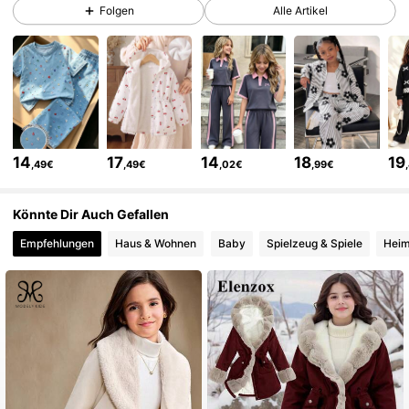
273K Follower
4,86
Folgen
Alle Artikel
273K Follower
4,86
273K Follower
4,86
14
17
14
18
19
,49€
,49€
,02€
,99€
273K Follower
4,86
Könnte Dir Auch Gefallen
Empfehlungen
Haus & Wohnen
Baby
Spielzeug & Spiele
Heim
273K Follower
4,86
273K Follower
4,86
273K Follower
4,86