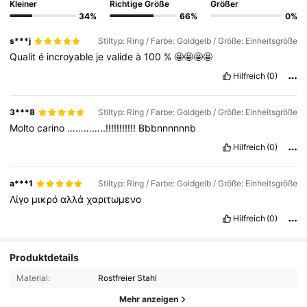
Kleiner
Richtige Größe
Größer
34%
66%
0%
s***j
Stiltyp: Ring / Farbe: Goldgelb / Größe: Einheitsgröße
Qualit
é
incroyable
je
valide
à
100
%
🤩🤩🤩🤩
Hilfreich
(0)
3***8
Stiltyp: Ring / Farbe: Goldgelb / Größe: Einheitsgröße
Molto
carino
…………..!!!!!!!!!!!
Bbbnnnnnnb
Hilfreich
(0)
a***1
Stiltyp: Ring / Farbe: Goldgelb / Größe: Einheitsgröße
Λίγο
μικρό
αλλά
χαριτωμενο
Hilfreich
(0)
Produktdetails
Material:
Rostfreier Stahl
Mehr anzeigen