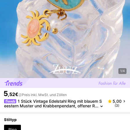
1/4
5
,52€
Preis inkl. MwSt. und Zöllen
1 Stück Vintage Edelstahl Ring mit blauem S
5,00
eestern Muster und Krabbenpendant, offener R
(3)
ing als Schmuckgeschenk für Frauen, geeignet
für den täglichen Gebrauch
Stiltyp
Ring