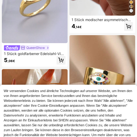
1 Stück modischer asymmetrischer
wellenförmiger verstellbarer offener
4
,14€
Edelstahl-Ring für Damen, für Allta
g/Party
QueenShow
1 Stück goldfarbener Edelstahl-Vint
age-Ring mit konvexer Optik, modis
5
,06€
ches und charmantes Qualitätssch
muckgeschenk für Frauen, geeigne
t für täglichen/Feiertags-Gebrauch
Wir verwenden Cookies und ähnliche Technologien auf unserer Website, um Ihnen den
von Ihnen angeforderten Service bereitzustellen und Ihnen das bestmögliche
Webseitenerlebnis zu bieten. Sie können jederzeit nach Ihrer Wahl "Alle ablehnen", "Alle
akzeptieren" oder Ihre Cookie-Einstellungen anpassen. Wenn Sie "Alle akzeptieren"
auswählen, werden wir alle optionalen Cookies setzen, die uns helfen, den
Datenverkehr zu analysieren, erweiterte Funktionen anzubieten und Inhalte und
Anzeigen an Ihr Einkaufserlebnis bei SHEIN anzupassen. Wenn Sie "Alle ablehnen"
auswählen, lassen Sie nur die unbedingt erforderlichen Cookies zu, die unsere Website
fashionday
zum Laufen bringen. Sie können diese in den Browsereinstellungen deaktivieren, was
1 Stück Vintage Türkischer Böser Bl
jedoch die Funktionalität der Website beeinträchtigen kann. Um mehr über die von uns