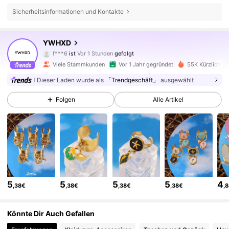
Sicherheitsinformationen und Kontakte
YWHXD
26K Follower
4,87
f***6
ist
Vor 1 Stunden
gefolgt
m***l
ist am Durchsuchen
Viele Stammkunden
Vor 1 Jahr gegründet
55K Kürzlich ve
26K Follower
4,87
Dieser Laden wurde als
「Trendgeschäft」
ausgewählt
26K Follower
4,87
Folgen
Alle Artikel
26K Follower
4,87
26K Follower
4,87
26K Follower
4,87
5
5
5
5
4
,38€
,38€
,38€
,38€
,
26K Follower
4,87
Könnte Dir Auch Gefallen
26K Follower
4,87