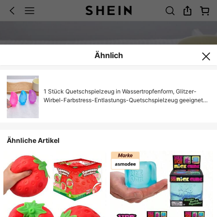
Ähnlich
1 Stück Quetschspielzeug in Wassertropfenform, Glitzer-
Wirbel-Farbstress-Entlastungs-Quetschspielzeug geeignet
für Teenager, Studenten und Büromitarbeiter, ideal für den
Klassenraum, Partytüten, Geschenktüten, Geburtstags- und
Feiertagsgeschenke
Ähnliche Artikel