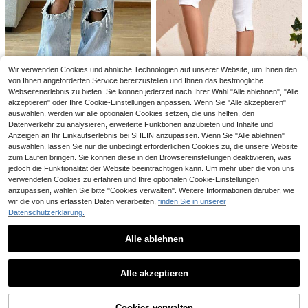
mer Herbst Streetwear Ausgehen Y
30 übrig
13
2K Cowgirl Casual Tiger Muster Vin
27
,58€
tage Wash Weite Beine Jeans Niedri
MYOURSA Lockere Jeans mit tiefer
31
ge Taille Baumwolle Schwarz Bana
Taille und weitem Bein, lässiger Y2K
,45€
nen Harem Hose
-College-Stil für die Straße, Retro-
Blau für Herbst
Wir verwenden Cookies und ähnliche Technologien auf unserer Website, um Ihnen den
von Ihnen angeforderten Service bereitzustellen und Ihnen das bestmögliche
19
13
Webseitenerlebnis zu bieten. Sie können jederzeit nach Ihrer Wahl "Alle ablehnen", "Alle
akzeptieren" oder Ihre Cookie-Einstellungen anpassen. Wenn Sie "Alle akzeptieren"
Damen Retro Lässig Loose Straight
SHEIN Frenchy Jeans
EU Warehouse
auswählen, werden wir alle optionalen Cookies setzen, die uns helfen, den
25
Leg Jeans Herbst
20
mit Schlitz am Saum, Capri Capri
,49€
,29€
Datenverkehr zu analysieren, erweiterte Funktionen anzubieten und Inhalte und
Anzeigen an Ihr Einkaufserlebnis bei SHEIN anzupassen. Wenn Sie "Alle ablehnen"
auswählen, lassen Sie nur die unbedingt erforderlichen Cookies zu, die unsere Website
zum Laufen bringen. Sie können diese in den Browsereinstellungen deaktivieren, was
jedoch die Funktionalität der Website beeinträchtigen kann. Um mehr über die von uns
verwendeten Cookies zu erfahren und Ihre optionalen Cookie-Einstellungen
Ähnliche vorrätige Artikel anzeigen
Alle ansehen
anzupassen, wählen Sie bitte "Cookies verwalten". Weitere Informationen darüber, wie
wir die von uns erfassten Daten verarbeiten,
finden Sie in unserer
Datenschutzerklärung.
Alle ablehnen
Alle akzeptieren
Sorry, dieses Produkt ist ausverkauft.
Cookies verwalten