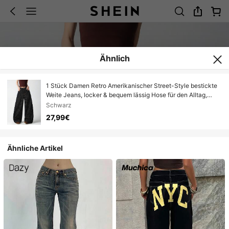
Ähnlich
1 Stück Damen Retro Amerikanischer Street-Style bestickte
Weite Jeans, locker & bequem lässig Hose für den Alltag,
geeignet für alle Jahreszeiten (Gürtel/Zubehör nicht
Schwarz
enthalten) Schwarz
27,99€
Ähnliche Artikel