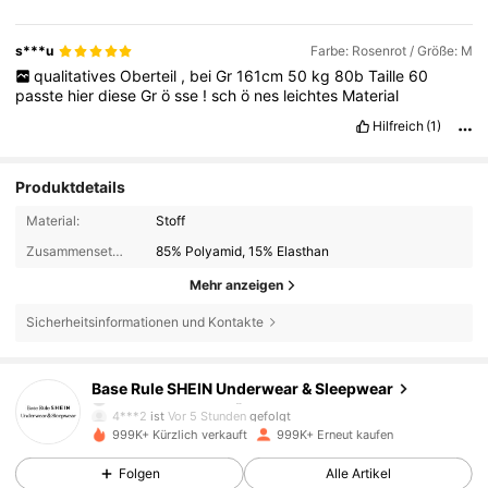
s***u
Farbe: Rosenrot / Größe: M
qualitatives
Oberteil
,
bei
Gr
161cm
50
kg
80b
Taille
60
passte
hier
diese
Gr
ö
sse
!
sch
ö
nes
leichtes
Material
Hilfreich
(1)
Produktdetails
Material:
Stoff
Zusammensetzung:
85% Polyamid, 15% Elasthan
Mehr anzeigen
Sicherheitsinformationen und Kontakte
1.1M Follower
4,87
Base Rule SHEIN Underwear & Sleepwear
4***2
ist
Vor 5 Stunden
gefolgt
999K+ Kürzlich verkauft
999K+ Erneut kaufen
1.1M Follower
4,87
Folgen
Alle Artikel