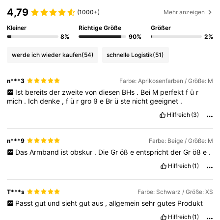
4,79
(1000+)
Mehr anzeigen
Kleiner
Richtige Größe
Größer
8%
90%
2%
werde ich wieder kaufen
(54)
schnelle Logistik
(51)
n***3
Farbe: Aprikosenfarben / Größe: M
Ist
bereits
der
zweite
von
diesen
BHs
.
Bei
M
perfekt
f
ü
r
mich
.
Ich
denke
,
f
ü
r
gro
ß
e
Br
ü
ste
nicht
geeignet
.
Hilfreich
(3)
n***9
Farbe: Beige / Größe: M
Das
Armband
ist
obskur
.
Die
Gr
öß
e
entspricht
der
Gr
öß
e
.
Hilfreich
(1)
T***s
Farbe: Schwarz / Größe: XS
Passt
gut
und
sieht
gut
aus
,
allgemein
sehr
gutes
Produkt
Hilfreich
(1)