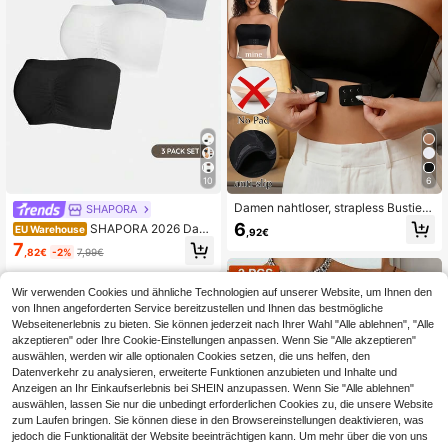
10
6
Damen nahtloser, strapless Bustier-
SHAPORA
BH mit Frontverschluss, kabellos un
6
SHAPORA 2026 Dam
EU Warehouse
,92€
d rutschfest, sexy Camisole-BH, rüc
en Mode & Komfortable minimalistis
7
kenfreier, drahtloser Bralette
,82€
-2%
7,99€
che einfarbige hochwertige 3-teilig
e Bandeau-BH-Set
Wir verwenden Cookies und ähnliche Technologien auf unserer Website, um Ihnen den
von Ihnen angeforderten Service bereitzustellen und Ihnen das bestmögliche
Webseitenerlebnis zu bieten. Sie können jederzeit nach Ihrer Wahl "Alle ablehnen", "Alle
akzeptieren" oder Ihre Cookie-Einstellungen anpassen. Wenn Sie "Alle akzeptieren"
auswählen, werden wir alle optionalen Cookies setzen, die uns helfen, den
Datenverkehr zu analysieren, erweiterte Funktionen anzubieten und Inhalte und
Anzeigen an Ihr Einkaufserlebnis bei SHEIN anzupassen. Wenn Sie "Alle ablehnen"
auswählen, lassen Sie nur die unbedingt erforderlichen Cookies zu, die unsere Website
zum Laufen bringen. Sie können diese in den Browsereinstellungen deaktivieren, was
jedoch die Funktionalität der Website beeinträchtigen kann. Um mehr über die von uns