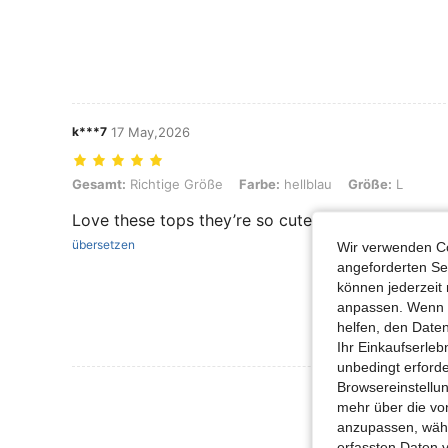
k***7
17 May,2026
Gesamt: Richtige Größe, Farbe: hellblau, Größe: L
Gesamt:
Richtige Größe
Farbe:
hellblau
Größe:
L
Love these tops they’re so cute!!
übersetzen
Wir verwenden Co
angeforderten Ser
können jederzeit 
anpassen. Wenn Si
helfen, den Date
Ihr Einkaufserle
unbedingt erford
Browsereinstellun
Mehr Bewertung
mehr über die vo
anzupassen, wähle
erfassten Daten 