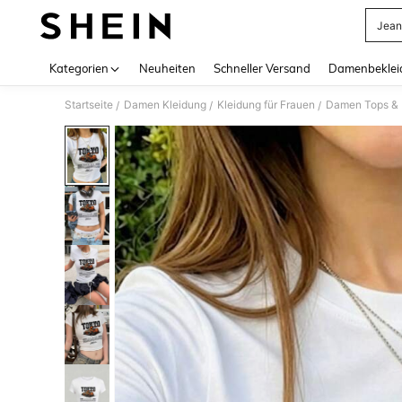
Jean
Use up 
Kategorien
Neuheiten
Schneller Versand
Damenbeklei
Startseite
Damen Kleidung
Kleidung für Frauen
Damen Tops & B
/
/
/