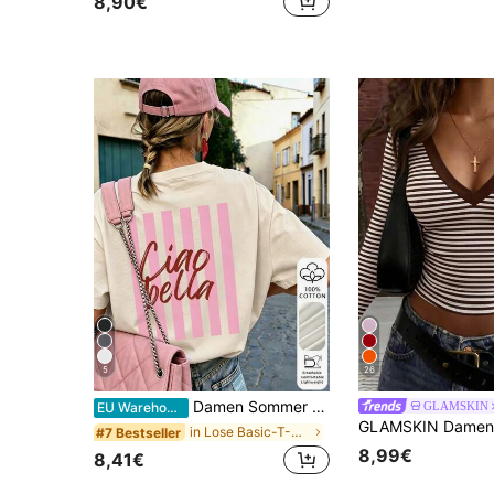
8,90€
5
26
Damen Sommer 100% Baumwolle Vintage Cartoon Englisch Grafik Muster Kurzarm T-Shirt, Retro Rundhals Rücken Muster Lässig Alltag Streetwear Top, Y2K Ästhetik
GLAMSKIN
EU Warehouse
in Lose Basic-T-Shirts
#7 Bestseller
8,99€
8,41€