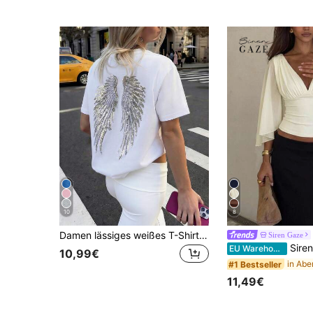
10
8
Damen lässiges weißes T-Shirt mit Rundhalsausschnitt und kurzen Ärmeln, mit Engel-Flügel-Pailletten-Stickerei, Y2K Sommer, für Ausgehen, Party, Urlaub & Strand
Siren Gaze
Siren Gaze Damen Bluse in Unifarbe mi
EU Warehouse
10,99€
#1 Bestseller
11,49€