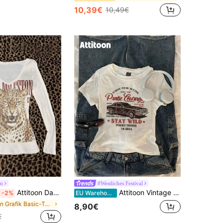
10,39€
10,49€
on
#Westliches Festival
Attitoon Damen V-Ausschnitt Slim Fit Langarm T-Shirt, lässig minimalistisch vielseitig für Alltag, Party, Treffen, Vintage Punk, Flughafen, Y2K, Leopard und chinesische Schriftzeichen Distressed Muster Muster T-Shirt, Sommer, Ausflug, Punk
Attitoon Vintage Stil Retro Auto Buchstaben Grafik Muster Figurbetontes Rundhals Kurzarm T-Shirt für Frauen, geeignet für den Sommer
-2%
EU Warehouse
in Grafik Basic-T-Shirts
8,90€
€