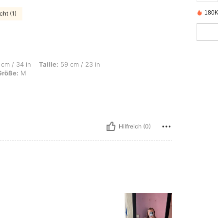
180K 
cht (1)
Taille: 59 cm / 23 in, Hüften: 101 cm / 40 in, Körperform: Apfel, Farbe: Pink, Größe
cm / 34 in
Taille:
59 cm / 23 in
Größe:
M
Hilfreich (0)