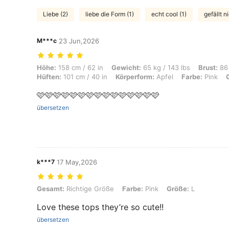
Liebe (2)
liebe die Form (1)
echt cool (1)
gefällt ni
M***c
23 Jun,2026
Höhe: 158 cm / 62 in, Gewicht: 65 kg / 143 lbs, Brust: 86 cm / 34 in, 
Höhe:
158 cm / 62 in
Gewicht:
65 kg / 143 lbs
Brust:
86 
Hüften:
101 cm / 40 in
Körperform:
Apfel
Farbe:
Pink
🩷🩷🩷🩷🩷🩷🩷🩷🩷🩷🩷🩷🩷🩷🩷
übersetzen
k***7
17 May,2026
Gesamt: Richtige Größe, Farbe: Pink, Größe: L
Gesamt:
Richtige Größe
Farbe:
Pink
Größe:
L
Love these tops they’re so cute!!
übersetzen