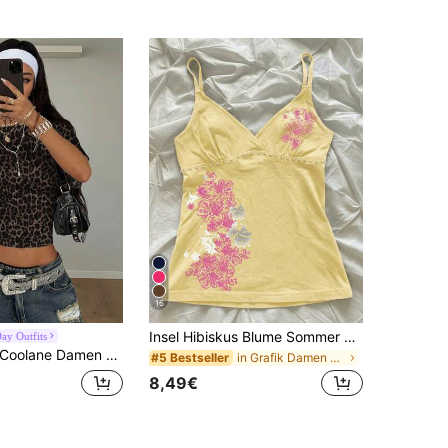
16
Insel Hibiskus Blume Sommer Top, Strand, Lässig
ay Outfits
Coolane Damen modisches Leopard Muster Crop Top
in Grafik Damen Tank Tops & Camis
#5 Bestseller
8,49€