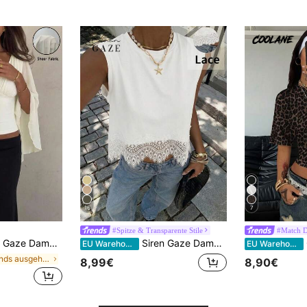
16
7
#Spitze & Transparente Stile
#Match D
t tiefem V-Ausschnitt, plissiert, lässig, vielseitig, für den täglichen Gebrauch
Siren Gaze Damen Sommer Casual Urlaub Pendler einfarbiges Kontrast Spitze ärmelloses loses Trägershirt
EU Warehouse
EU Warehouse
in Abends ausgehen Frauen Blusen
8,99€
8,90€