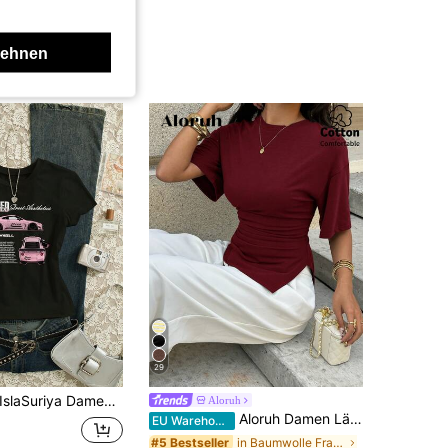
lehnen
29
IslaSuriya Damen Lässig bedrucktes Kurzarm Rundhals T-Shirt
Aloruh
Aloruh Damen Lässig vielseitiges braunes T-Shirt, Sommer T-Shirt, Rundhals T-Shirt, tailleneingeengtes asymmetrisches T-Shirt
EU Warehouse
in Baumwolle Frauen T-Shirts
#5 Bestseller