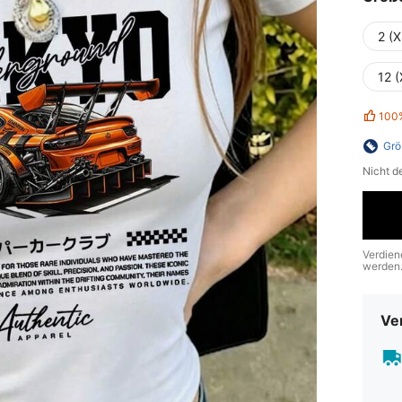
2 (X
12 (
100
Grö
Nicht d
Verdien
werden
Ve