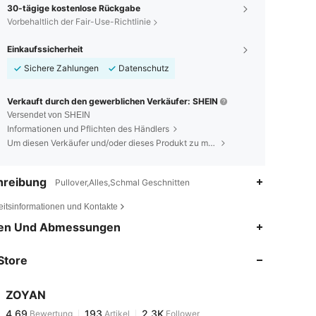
30-tägige kostenlose Rückgabe
Vorbehaltlich der Fair-Use-Richtlinie
Einkaufssicherheit
Sichere Zahlungen
Datenschutz
Verkauft durch den gewerblichen Verkäufer: SHEIN
Versendet von SHEIN
Informationen und Pflichten des Händlers
Um diesen Verkäufer und/oder dieses Produkt zu melden
hreibung
Pullover,Alles,Schmal Geschnitten
eitsinformationen und Kontakte
4,69
193
2.3K
en Und Abmessungen
Store
4,69
193
2.3K
ZOYAN
4,69
193
2.3K
Bewertung
Artikel
Follower
l***r
bezahlt
Vor 1 Tag