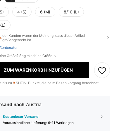
S)
4 (S)
6 (M)
8/10 (L)
XL)
der Kunden waren der Meinung, dass dieser Artikel
%
größengerecht ist
ßenberater
eine Größe? Sag mir deine Größe
ZUM WARENKORB HINZUFÜGEN
e bis zu
8
SHEIN-Punkte, die beim Bezahlvorgang berechnet
.
rsand nach
Austria
Kostenloser Versand
Voraussichtliche Lieferung:
6-11 Werktagen