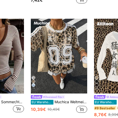
13
23
#Oversized Fits
Attito
GLAMSKIN Damen Sommer/Herbst Basic gestreiftes Kontrastsaum V-Ausschnitt Langarm Top, Schulanfang/Ausflug/Streetwear Lässig
Muchica Weltmeisterschaft Trikot Retro Leopardenmuster Farbblock Gestreift Nummer Abzeichen Trikot Damen Mehrfarbig T-Shirt, Retro
EU Warehouse
EU Warehouse
#9 Bestseller
10,39€
10,49€
8,76€
8,99