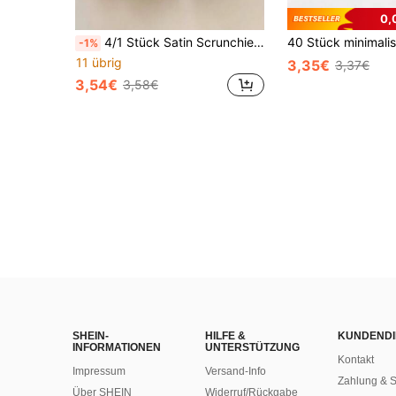
0,
4/1 Stück Satin Scrunchie, Blau/Weiß/Grün/Rosa, hochwertig elegant modisch vielseitig einfarbig glänzend Haargummis, geeignet für tägliche Pferdeschwanz Frisur Dekoration elastische Haargummis Schule
-1%
11 übrig
3,35€
3,37€
3,54€
3,58€
SHEIN-
HILFE &
KUNDENDI
INFORMATIONEN
UNTERSTÜTZUNG
Kontakt
Impressum
Versand-Info
Zahlung & S
Über SHEIN
Widerruf/Rückgabe