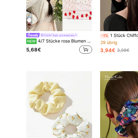
1 Stück Chiffon Scrunchie im eleganten Blumen-Ölgemälde-Stil, zartrosa, geeigne
Girls' hair accessories
-1%
4/7 Stücke rosa Blumen & Erdbeeren breite Haarbänder, süße Damen Haaraccessoires
NEW
29 übrig
5,68€
3,94€
3,98€