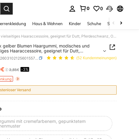
0
0
ess Enter to select.
errenkleidung
Haus & Wohnen
Kinder
Schuhe
Schmuck & Acces
1 Stück gelber Blumen Haargummi, modisches und vielseitiges Haaraccessoire, geeignet für Dutt, Pferdeschwanz, Outdoor, lässig, Date, Party Haargummi, Haargummis, Festival, Geburtstag
k gelber Blumen Haargummi, modisches und
itiges Haaraccessoire, geeignet für Dutt,
schwanz, Outdoor, lässig, Date, Party
SKU: sc260310212560155730819
(52 Kundenmeinungen)
mmi, Haargummis, Festival, Geburtstag
0€
-3%
ICE AND AVAILABILITY
3,85€
enkung
stenloser Versand
p
rgummi mit cremefarbenem, gepunktetem
menmuster