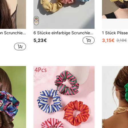
t für Dutt-Frisuren, sanft zum Haar, angenehm zu tragen, Haaraccessoire
6 Stücke einfarbige Scrunchies, Lässig, Schule, rosa Accessoires Scrunchies Haargummis Scrunchie Haargummis Pferdeschwanz Kopfzubehör Elastikband Beauty Zuhause Haarzubehör Haargummis
5,23€
3,15€
3,18€