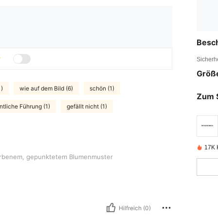
Besc
Sicherh
Größ
1)
wie auf dem Bild (6)
schön (1)
Zum 
ntliche Führung (1)
gefällt nicht (1)
17K K
 gepunktetem Blumenmuster
rbenem, gepunktetem Blumenmuster
Hilfreich (0)