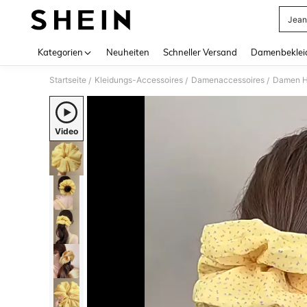
Jean
Use up 
Kategorien
Neuheiten
Schneller Versand
Damenbeklei
Startseite
Kleidungs-Accessoires
Damenaccessoires
Damen H
/
/
/
Video