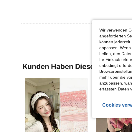
Wir verwenden Co
Mehr Bewertung
angeforderten Ser
können jederzeit 
anpassen. Wenn Si
helfen, den Date
Ihr Einkaufserle
Kunden Haben Diese Artikel A
unbedingt erford
Browsereinstellun
mehr über die vo
anzupassen, wähle
erfassten Daten 
Cookies verw