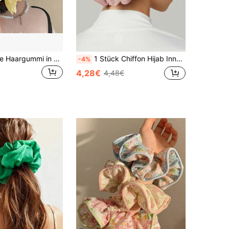
1 Stück Plissee Haargummi in Große Größen, französischer Stil Haaraccessoire mit Blume, Mehrfarbige Haargummis für Frauen, Mode Haargummi und Haaraccessoires
1 Stück Chiffon Hijab Innere Scrunchie, einfarbige Brosche Kopfzubehör für Frauen, Haargummis, Haargummi für Pferdeschwanz, Schönheit Zuhause Haarzubehör, Haargummis
-4%
4,28€
4,48€