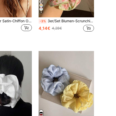
8
1 Stück grüner Satin-Chiffon Oversized Scrunchie, geeignet für Urlaub und Reise Haargummis, Haargummis für Zöpfe, Schönheit Heim Haarzubehör, Urlaubszubehör, Festival, Geburtstag
3er/Set Blumen-Scrunchies Oversized Haargummis, süße Pferdeschwanz-Halter, Schulanfang, Geschenke Haarzubehör Elastikband Haargummis
-3%
4,14€
4,28€