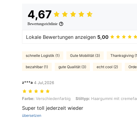
4,67
Bewertungsrichtlinie
Lokale Bewertungen anzeigen
5,00
schnelle Logistik (1)
Gute Mobilität (3)
Thanksgiving (
bezahlbar (1)
gute Qualität (3)
echt cool (2)
Orde
z***a
4 Jul,2026
Farbe: Verschiedenfarbig, Stiltyp: Haargummi mit cremefarbenem,
Farbe:
Verschiedenfarbig
Stiltyp:
Haargummi mit cremefa
Super toll jederzeit wieder
übersetzen