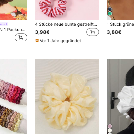
4 Stücke neue bunte gestreifte Haargummis, süße modische weiche gestreifte elastische Stoff-Pferdeschwanz-Halter Haarzubehör für Feiertage und den täglichen Gebrauch
eude
Frida Kahlo X SHEIN 1 Packung modischer glänzender Satin Soft Große Größen Dickdarm Ring Cartoon bedrucktes Haarband, geeignet für Zuhause oder Außeneinsatz, hoher Pferdeschwanz
3,98€
3,88€
Vor 1 Jahr gegründet