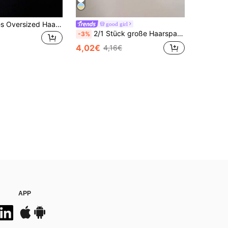
1 Stück weißes Oversized Haargummi aus Kunstseide, super großes flauschiges Satin-Haargummi mit luxuriöser weicher Textur
good girl
2/1 Stück große Haarspange für Damen, gelb und blau, vielseitig einsetzbar, zum Baden oder Gesichtwaschen, passend zu Ihren Outfits
-3%
4,02€
4,16€
APP