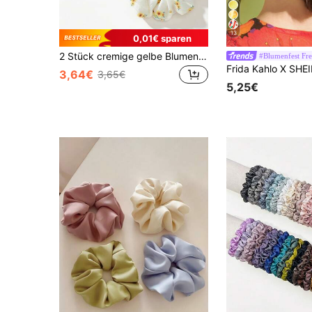
13
0,01€ sparen
2 Stück cremige gelbe Blumen-Scrunchies, weiche Atmosphäre Haaraccessoires, neue Frühling/Sommer Mädchenhafte Blumen-Scrunchies
#Blumenfest Fr
3,64€
3,65€
5,25€