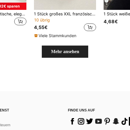
9
02€ sparen
40 Stück minimalistische, elegante einfarbige, Leoparden-Muster, florale kleine Haargummis, vielseitige Haargummis für Dutt, Modische Haardekoration für Frauen, Reisen, Geburtstag
1 Stück großes XXL französisches flauschiges Chiffon Haargummi, elastisches Haargummi, geeignet für dicke Haare Pferdeschwanz Haargummi, elegante Dutt Dekoration, Damen Haaraccessoire, Haarstyling Werkzeug
10 übrig
4,68€
4,55€
Viele Stammkunden
Mehr ansehen
ENST
FINDE UNS AUF
teuern