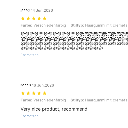
j***d
14 Jun,2026
Farbe: Verschiedenfarbig, Stiltyp: Haargummi mit cremefarbenem,
Farbe:
Verschiedenfarbig
Stiltyp:
Haargummi mit cremefa
💛💛💛💛💛💛💛💛💛💛💛💛💛🥰🥰🥰🥰🥰🥰🥰🥰🥰🥰
🥰🥰🥰🥰🥰🥰🥰🥰🥰🥰🥰🥰🥰🥰🥰🥰🥰🥰🥰🥰🥰🥰👍
👍👍👍👍👍👍👍👍👍👍👍👍👍👍👍👍👍👍👍👍👍👍👍
👍👍👍👍👍👍👍👍👍👍👍👍👍👍👍👍👍👍
übersetzen
n***3
16 Jun,2026
Farbe: Verschiedenfarbig, Stiltyp: Haargummi mit cremefarbenem,
Farbe:
Verschiedenfarbig
Stiltyp:
Haargummi mit cremefa
Very nice product, recommend
übersetzen