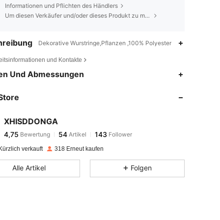
Informationen und Pflichten des Händlers
Um diesen Verkäufer und/oder dieses Produkt zu melden
hreibung
Dekorative Wurstringe,Pflanzen ,100% Polyester
eitsinformationen und Kontakte
4,75
54
143
en Und Abmessungen
4,75
54
143
Store
4,75
54
143
4,75
54
143
XHISDDONGA
4,75
54
143
Bewertung
Artikel
Follower
a***7
ist
Vor 1 Tag
gefolgt
4,75
54
143
ürzlich verkauft
318 Erneut kaufen
4,75
54
143
Alle Artikel
Folgen
4,75
54
143
4,75
54
143
4,75
54
143