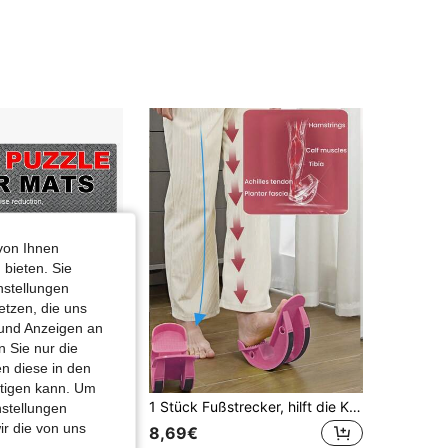
tschen oder Brechen vorzubeugen.
den Sie die Anwendung sofort und suchen Sie einen Arzt auf, wenn
4,74
41
924
rend der Belastung Schwindel, Brustschmerzen, Atemnot, Schmerz
ehagen oder andere ungewöhnliche Symptome verspüren.
 Sie Anfänger sind oder nach einer längeren Pause wieder mit dem
g beginnen, verwenden Sie dieses Produkt nach Möglichkeit unter d
4,74
41
924
cht oder Anleitung eines qualifizierten Trainers oder Fitnessprofis.
es Produkt ist ausschließlich für Fitness- und Trainingszwecke best
erwenden Sie es nicht für andere Zwecke, da eine unsachgemäße V
4,74
41
924
ng zu Produktschäden oder Verletzungen führen kann.
n Sie vor dem ersten Gebrauch alle Anweisungen und Warnhinweis
ltig durch.
4,74
41
924
von Ihnen
 bieten. Sie
nstellungen
etzen, die uns
 und Anzeigen an
 Sie nur die
n diese in den
htigen kann. Um
DDCAQIOUA 120-teiliges Set aus ineinandergreifenden EVA-Schaumstoffmatten – Bodenbelag für Heim-Fitnessstudio, Yogastudio und Garage – Strapazierfähige, gepolsterte und rutschfeste Matten – Einfache Montage – Weicher Schutz – Ideal für das Heimtraining – Puzzlematten
1 Stück Fußstrecker, hilft die Knöchelflexibilität zu verbessern, lindert Fersensporn, Fuß- und Knöcheldehnungswerkzeug
nstellungen
ir die von uns
8,69€