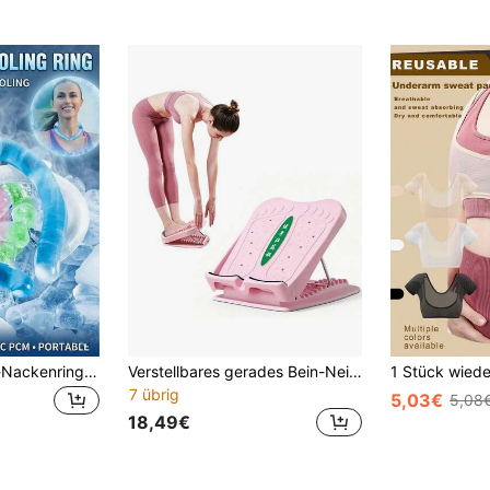
Sommer Kühlungs-Nackenring Eispack tragbar Eis-Nackenwickel wiederverwendbar Nacken-Kühler-Rohr Kühlhandtuch für Frauen Männer perfekt für Strandurlaub Wanderausrüstung Outdoor-Sport Camping Urlaub Schulanfang Reisen Partys Hitzelinderung andere Kühlwerkzeuge
Verstellbares gerades Bein-Neigungsbrett zur Beinformung, Dehnung und Wadenmassage, magnetisches Sport-Waden-Dehnbrett
7 übrig
5,03€
5,08
18,49€