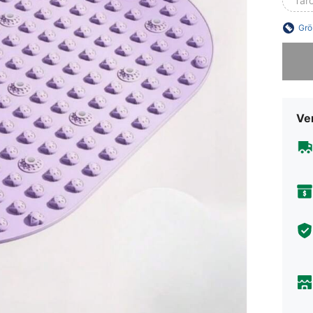
Taro
Grö
Sorry, d
Ve