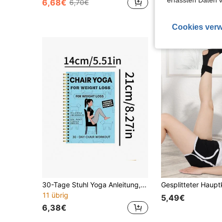
6,68€
8,58€
6,70€
Cookies verw
30-Tage Stuhl Yoga Anleitung, geeignet für Gewichtsverlusts, Muskelstärkung und Flexibilität - Anfänger-freundliche Übungen, enthält 60 Posen, geeignet für Senioren und Erwachsene, 5,5x8,3 Zoll, grünes Coverdesign, Fitness für Senioren | Spiralbindung, Yoga Übungsanleitung
11 übrig
5,49€
6,38€