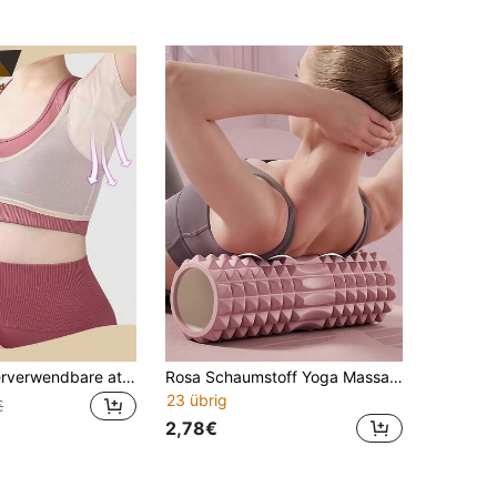
1 Stück wiederverwendbare atmungsaktive Schweißpads für die Achselhöhle, feuchtigkeitsableitend, waschbar, elastisch, dünn, geruchlos, geeignet für Sport und Intimwäsche
Rosa Schaumstoff Yoga Massage Rolle Tiefengewebe Massage Muskel Rolle Yoga Pilates Massage Rolle Muskel Entspannungs Rolle Geeignet für Dehnung Muskel Entspannung Massage Yoga Zubehör für Yoga Pilates Fitness Gym Zuhause Essenzielle Zubehör
23 übrig
€
2,78€