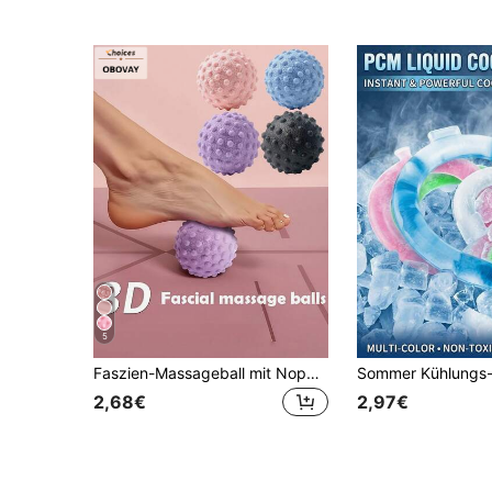
5
Faszien-Massageball mit Noppen für Muskeln, Massagebälle für Männer und Frauen, Fußmassageball, Massagegerät für Füße, Rücken, Hände und Muskeln, Plantar-Übung, Stressabbau, Workout, Fitnessstudio-Ausrüstung, Yoga-Zubehör, Reiseessentials, Massagewerkzeuge
2,68€
2,97€