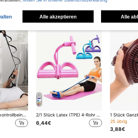
10,28€
10,38€
4-5 Werkta
alten
Alle akzeptieren
Alle ab
Gesplitteter Hauptkontrollbeinstrecker, Fußgelenkbanddehnungs-Übungsfitness-Yogadehnungsgurt
2/1 Stück Latex (TPE) 4-Rohr elastisches Yoga-Pedal-Widerstandsband, umfassendes Fitnesstraining, Grün, Heim- und Fitnessstudio-Widerstandstraining-Ausrüstung, Yoga-Übungszubehör
25 übrig
6,44€
3,88€