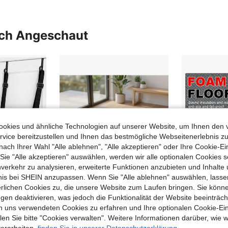
n, Abru
Been
Sie wäh
en, Unb
uch Angeschaut
Wenn
Trainin
er Aufsi
Dies
immt. V
erwendu
Lese
e sorgfä
okies und ähnliche Technologien auf unserer Website, um Ihnen den 
vice bereitzustellen und Ihnen das bestmögliche Webseitenerlebnis zu
nach Ihrer Wahl "Alle ablehnen", "Alle akzeptieren" oder Ihre Cookie-Ei
e "Alle akzeptieren" auswählen, werden wir alle optionalen Cookies s
nverkehr zu analysieren, erweiterte Funktionen anzubieten und Inhalte
bnis bei SHEIN anzupassen. Wenn Sie "Alle ablehnen" auswählen, lassen
erlichen Cookies zu, die unsere Website zum Laufen bringen. Sie könne
gen deaktivieren, was jedoch die Funktionalität der Website beeinträc
1 Stück verbesserter türmontierter Nackenstrecker, Nacken- und Schulterentspanner, verstärkte Nackenstütze, 330 lbs Tragfähigkeit, atmungsaktives Design, geeignet für den täglichen Gebrauch zu Hause, Gartengebrauch Outdoor, komfortables Nackenpflege-Accessoire, mit Haken
1/3/5 Stücke Set Reflexzonenmassage-Fußmatte, Akupressur-Stimulationspad für Druckpunkte, zur Linderung von ADHS, Sportregeneration & Fußpflege für Erwachsene, in verschiedenen leuchtenden Farben erhältlich
n uns verwendeten Cookies zu erfahren und Ihre optionalen Cookie-Ei
3 übrig
n Sie bitte "Cookies verwalten". Weitere Informationen darüber, wie w
21,99€
verarbeiten,
finden Sie in unserer Datenschutzerklärung.