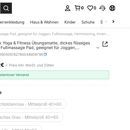
0
0
ess Enter to select.
errenkleidung
Haus & Wohnen
Kinder
Schuhe
Schmuck & Acces
1 Stück Yoga & Fitness Übungsmatte, dickes flüssiges Silikon Fußmassage Pad, geeignet für Joggen, Fußmassage, Heimtraining, Innen-/Außenbereich
k Yoga & Fitness Übungsmatte, dickes flüssiges
n Fußmassage Pad, geeignet für Joggen,
sage, Heimtraining, Innen-/Außenbereich
t260506162785048908796
2€
ICE AND AVAILABILITY
Preis inkl. MwSt. und Zöllen
stenloser Versand
e
schblütenrosa - Mittelgroß 40x60
faches Grau - Mittelgroß 40x60