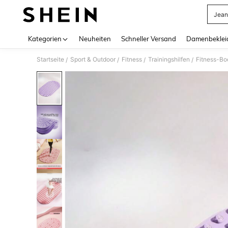
Jean
Use up 
Kategorien
Neuheiten
Schneller Versand
Damenbeklei
Startseite
Sport & Outdoor
Fitness
Trainingshilfen
Fitness-B
/
/
/
/