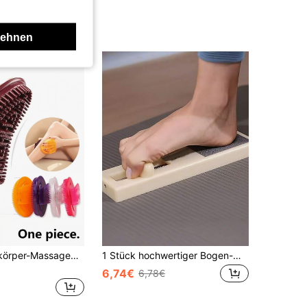
ge
lehnen
1 Stück Ganzkörper-Massagebürste, Silikon Anti-Fett-Bürste, hautfreundlich und bequem, universelle Ganzkörper-Massagebürste, Körperpflegebürste, geeignet für Heimspa und Fitnessstudio
1 Stück hochwertiger Bogen-Muskelstärke-Trainer, Fußfitness-Ausrüstung für Balance und Stabilität, verbessert die Waden- und Beinmuskeln, unisex Design für Männer und Frauen, geeignet für Yoga, Balletttänzer, Plattfüße, Beintrainer, für Fitness-Enthusiasten
6,74€
6,78€