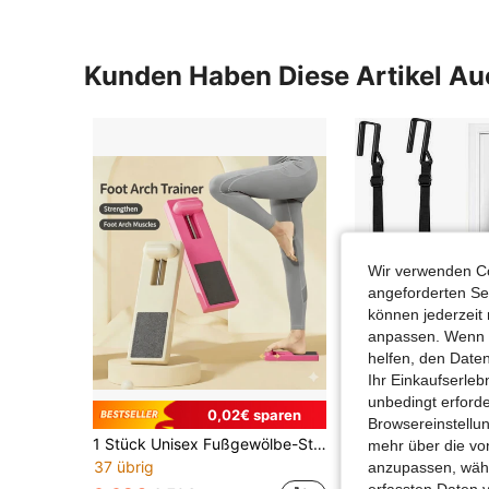
Kunden Haben Diese Artikel A
Wir verwenden Co
angeforderten Ser
können jederzeit 
anpassen. Wenn Si
helfen, den Date
Ihr Einkaufserle
unbedingt erford
0,02€ sparen
Browsereinstellun
1 Stück Unisex Fußgewölbe-Stütze und Zehen-Korrektor, geeignet für die Korrektur von Plattfüßen, Verbesserung der Balance-Stabilität, Stärkung der Waden- und Beinmuskeln, ideal für Yoga, Ballett und tägliche Fußübungen
mehr über die vo
37 übrig
38 übrig
anzupassen, wähle
erfassten Daten 