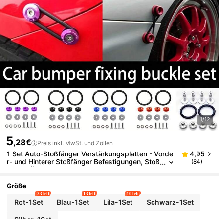
1/12
5
,28€
Preis inkl. MwSt. und Zöllen
1 Set Auto-Stoßfänger Verstärkungsplatten - Vorde
4,95
r- und Hinterer Stoßfänger Befestigungen, Stoß
(84)
fänger Öffnungsbefestigungsschrauben und -
muttern, JDM Tuning Zubehör, für die Verwendung
mit Unterlegscheiben, Ringen, Schrauben und elasti
Größe
schen Ringen
33 left
13 left
10 left
Rot-1Set
Blau-1Set
Lila-1Set
Schwarz-1Set