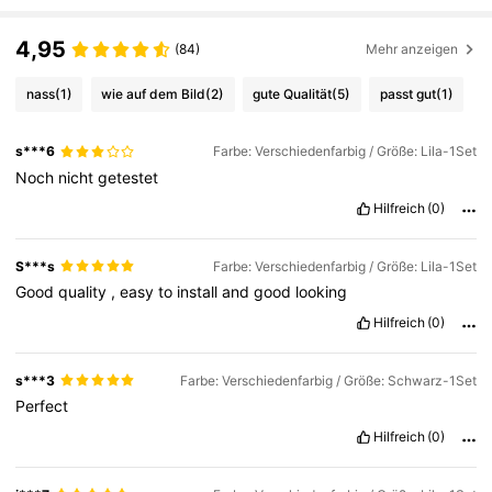
4,95
(84)
Mehr anzeigen
nass
(1)
wie auf dem Bild
(2)
gute Qualität
(5)
passt gut
(1)
s***6
Farbe: Verschiedenfarbig / Größe: Lila-1Set
Noch
nicht
getestet
Hilfreich
(0)
S***s
Farbe: Verschiedenfarbig / Größe: Lila-1Set
Good
quality
,
easy
to
install
and
good
looking
Hilfreich
(0)
s***3
Farbe: Verschiedenfarbig / Größe: Schwarz-1Set
Perfect
Hilfreich
(0)