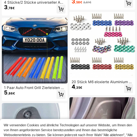
3
Carbonfaser-Textur - Universeller s
4 Stücke/2 Stücke universeller Aut
,58€
3,61€
toßabsorbierender und geräuschred
3
otür-Eckschutz, Sportmuster Siliko
,78€
uzierender Puffer für Türschlösser, r
n Kratzschutz Stoßstange Abdecku
egenfest und feuchtigkeitsbeständi
ng, einfach zu installieren PVC Mat
g
erial Fahrzeugtür Schutz
20 Stück M6 eloxierte Aluminium U
4
nterlegscheiben (10 Sets) und Bolz
1 Paar Auto Front Grill Zierleisten V
,35€
ensätze (10 Sets), geeignet für Auto
5
Strebe M Sport Bar Dekoration für B
,86€
motiv- und Motorrad-Stoßstangen,
MW F30 F31 F32 F33 F34 F20 F21
Motoreinbauschraube, dekorative S
F22 F23 F35 F36 F40 F45 F46
chrauben und Unterlegscheiben in
verschiedenen Farben, Autotunning
Unterlegscheiben M6 Schrauben J
DM Schrauben Batterie Unterlegsc
heiben, Autoteile Motorradteile Woh
nmobil SUV LKW
Wir verwenden Cookies und ähnliche Technologien auf unserer Website, um Ihnen den
von Ihnen angeforderten Service bereitzustellen und Ihnen das bestmögliche
Webseitenerlebnis zu bieten. Sie können jederzeit nach Ihrer Wahl "Alle ablehnen", "Alle