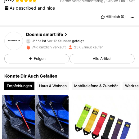
j***7
Farbe: Verschiedenfarbig / Größe: Lila-1Set
As
described
and
nice
Hilfreich
(0)
3.6K Follower
4,85
Dosmix smart life
J***a
ist
Vor 12 Stunden
gefolgt
74K Kürzlich verkauft
25K Erneut kaufen
3.6K Follower
4,85
Folgen
Alle Artikel
3.6K Follower
4,85
Könnte Dir Auch Gefallen
Empfehlungen
Haus & Wohnen
Mobiltelefone & Zubehör
Werkze
3.6K Follower
4,85
3.6K Follower
4,85
3.6K Follower
4,85