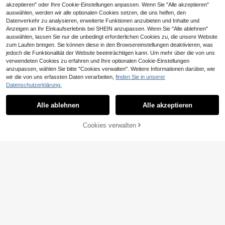
akzeptieren" oder Ihre Cookie-Einstellungen anpassen. Wenn Sie "Alle akzeptieren"
auswählen, werden wir alle optionalen Cookies setzen, die uns helfen, den
Datenverkehr zu analysieren, erweiterte Funktionen anzubieten und Inhalte und
Anzeigen an Ihr Einkaufserlebnis bei SHEIN anzupassen. Wenn Sie "Alle ablehnen"
auswählen, lassen Sie nur die unbedingt erforderlichen Cookies zu, die unsere Website
zum Laufen bringen. Sie können diese in den Browsereinstellungen deaktivieren, was
jedoch die Funktionalität der Website beeinträchtigen kann. Um mehr über die von uns
4 Stücke universelle Auto Türstoßd
verwendeten Cookies zu erfahren und Ihre optionalen Cookie-Einstellungen
ämpfer, Auto Türschloss Schalldäm
39 übrig
anzupassen, wählen Sie bitte "Cookies verwalten". Weitere Informationen darüber, wie
mung Stoßabsorbierende Pads, Anti
3
wir die von uns erfassten Daten verarbeiten,
finden Sie in unserer
,58€
-Stoß Kissen, Autoinnenraum Zube
10/8/6/4/2 Stücke Auto Tür Schallis
Datenschutzerklärung.
hör
3
olierung & Vibrationsdämpfungspols
,17€
ter (Die integrierte Klebstoff des Pro
Alle ablehnen
Alle akzeptieren
dukts ist durchschnittlich, Kunden
wird empfohlen, ihren eigenen selbs
tklebenden Klebstoff zu verwende
Cookies verwalten
ZUM WARENKORB HINZUFÜGEN
n)