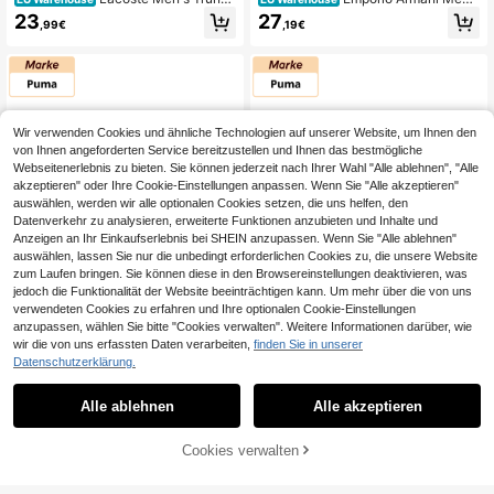
Soft Stretchy Quick-Dry Travel Spo
Trunks Easy To Match Soft Stretch
23
27
,99€
,19€
rts Office 5H5150-LAW
y Casual Gym Travel EM000259-A
F10779-MC406
Wir verwenden Cookies und ähnliche Technologien auf unserer Website, um Ihnen den
von Ihnen angeforderten Service bereitzustellen und Ihnen das bestmögliche
Webseitenerlebnis zu bieten. Sie können jederzeit nach Ihrer Wahl "Alle ablehnen", "Alle
akzeptieren" oder Ihre Cookie-Einstellungen anpassen. Wenn Sie "Alle akzeptieren"
auswählen, werden wir alle optionalen Cookies setzen, die uns helfen, den
Datenverkehr zu analysieren, erweiterte Funktionen anzubieten und Inhalte und
Anzeigen an Ihr Einkaufserlebnis bei SHEIN anzupassen. Wenn Sie "Alle ablehnen"
auswählen, lassen Sie nur die unbedingt erforderlichen Cookies zu, die unsere Website
zum Laufen bringen. Sie können diese in den Browsereinstellungen deaktivieren, was
jedoch die Funktionalität der Website beeinträchtigen kann. Um mehr über die von uns
verwendeten Cookies zu erfahren und Ihre optionalen Cookie-Einstellungen
anzupassen, wählen Sie bitte "Cookies verwalten". Weitere Informationen darüber, wie
wir die von uns erfassten Daten verarbeiten,
finden Sie in unserer
Datenschutzerklärung.
Puma
Puma
Alle ablehnen
Alle akzeptieren
Puma Men's Trunks S
Puma Men's Trunks S
EU Warehouse
EU Warehouse
kin-Friendly Versatile Comfortable
oft Stretchy Quick-Dry Weekend Tr
20
18
,45€
-4%
21,45€
,69€
-12%
21,45€
Lässig Gym Travel 100003547-44
aining Daily 100003547-4470
ZUM WARENKORB
Cookies verwalten
68
JETZT EINKAUFEN
HINZUFÜGEN