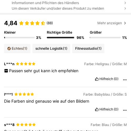
Informationen und Pflichten des Händlers
Um diesen Verkäufer und/oder dieses Produkt zu melden
4,84
(88)
Mehr anzeigen
Kleiner
Richtige Größe
Größer
3%
96%
1%
Echtes
(1)
schnelle Logistik
(1)
Fitnessstudio
(1)
L***n
Farbe: Hellgrau / Größe: M
Passen
sehr
gut
kann
ich
empfehlen
Hilfreich
(0)
l***1
Farbe: Babyblau / Größe: S
Die
Farben
sind
genauso
wie
auf
den
Bildern
Hilfreich
(0)
s***8
Farbe: Blau / Größe: M