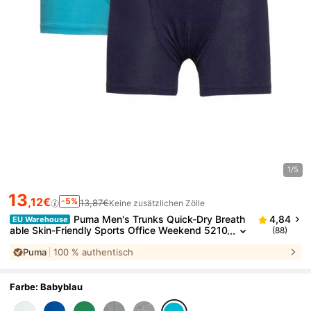
1/5
13
,12€
-5%
13,87€
Keine zusätzlichen Zölle
Puma Men's Trunks Quick-Dry Breath
4,84
EU Warehouse
able Skin-Friendly Sports Office Weekend 5210
(88)
15001-796
Puma
100 % authentisch
Farbe: Babyblau