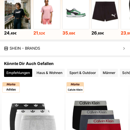
24
21
35
26
23
,49€
,52€
,68€
,69€
,9
SHEIN - BRANDS
Könnte Dir Auch Gefallen
Empfehlungen
Haus & Wohnen
Sport & Outdoor
Männer
Schö