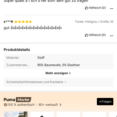
Super
qualit
ä
t
sch
ö
ner
stoff
sehr
gut
zu
tragen
Hilfreich
(0)
s***#
Farbe: Hellgrau / Größe: M
gut
👍👍👍👍👍👍👍👍👍👍👍👍👍👍
Hilfreich
(0)
Produktdetails
Material:
Stoff
Zusammensetzung:
95% Baumwolle, 5% Elasthan
Mehr anzeigen
Sicherheitsinformationen und Kontakte
Puma
Folgen
100 % authentisch
60+ verkauft