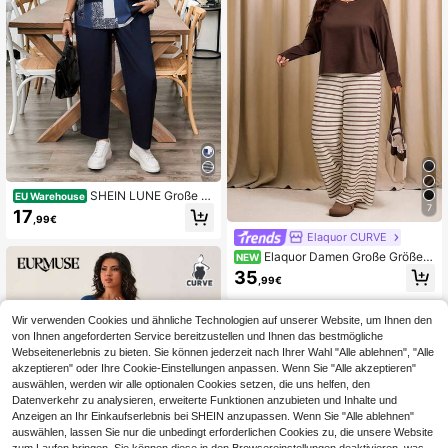
SHEIN LUNE Große Gr
EU Warehouse
ößen Sommer Damen Kleidung Da
7
17
,99€
men kariertes & bedrucktes Top mit
Elaquor CURVE
Hose, 2 Stücke Outfit Lehreroutfit D
amenkleidung Sets Reiseoutfit Flug
Elaquor Damen Große Größen
NEW
hafen
einfarbiges Rundhals Langarm Top
35
,99€
und gestreifte lange Hose lässiges
Alltags 2-teiliges Set
Wir verwenden Cookies und ähnliche Technologien auf unserer Website, um Ihnen den
von Ihnen angeforderten Service bereitzustellen und Ihnen das bestmögliche
Webseitenerlebnis zu bieten. Sie können jederzeit nach Ihrer Wahl "Alle ablehnen", "Alle
akzeptieren" oder Ihre Cookie-Einstellungen anpassen. Wenn Sie "Alle akzeptieren"
auswählen, werden wir alle optionalen Cookies setzen, die uns helfen, den
Datenverkehr zu analysieren, erweiterte Funktionen anzubieten und Inhalte und
Anzeigen an Ihr Einkaufserlebnis bei SHEIN anzupassen. Wenn Sie "Alle ablehnen"
auswählen, lassen Sie nur die unbedingt erforderlichen Cookies zu, die unsere Website