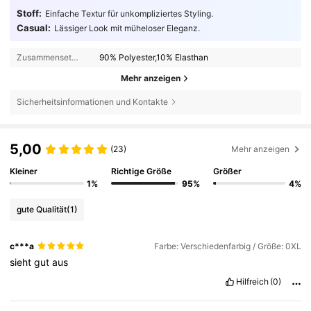
Stoff:
Einfache Textur für unkompliziertes Styling.
Casual:
Lässiger Look mit müheloser Eleganz.
Zusammensetzung:
90% Polyester,10% Elasthan
Mehr anzeigen
Sicherheitsinformationen und Kontakte
5,00
(23)
Mehr anzeigen
Kleiner
Richtige Größe
Größer
1%
95%
4%
gute Qualität
(1)
c***a
Farbe: Verschiedenfarbig / Größe: 0XL
sieht
gut
aus
Hilfreich
(0)