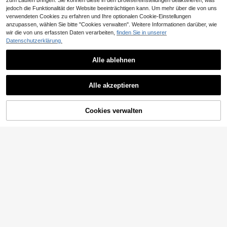
zum Laufen bringen. Sie können diese in den Browsereinstellungen deaktivieren, was
jedoch die Funktionalität der Website beeinträchtigen kann. Um mehr über die von uns
verwendeten Cookies zu erfahren und Ihre optionalen Cookie-Einstellungen
anzupassen, wählen Sie bitte "Cookies verwalten". Weitere Informationen darüber, wie
wir die von uns erfassten Daten verarbeiten,
finden Sie in unserer
11
Datenschutzerklärung.
#Sommerlich elegant
Alle ablehnen
EURMUSE Damen ein
EU Warehouse
faches, lässiges asymmetrisches K
31
18
,52€
-32%
27,45€
urzarm-Top und weite, lässige Hos
Weeklong
e
Alle akzeptieren
Weeklong Damen Große Größen Se
t aus asymmetrischer Schulter Blus
40 übrig
e mit Muster und Shorts, Frühling/S
24
Cookies verwalten
ZUM WARENKORB HINZUFÜGEN
ommer
,49€
8