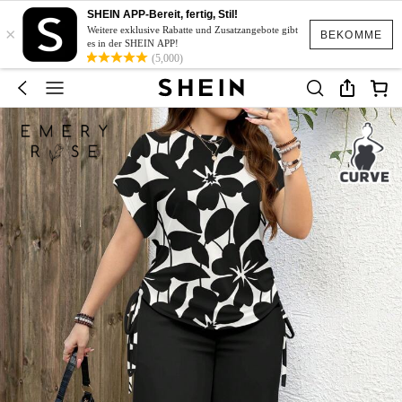
SHEIN APP-Bereit, fertig, Stil!
×
Weitere exklusive Rabatte und Zusatzangebote gibt
BEKOMME
es in der SHEIN APP!
(5,000)