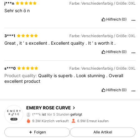
j***n
Farbe: Verschiedenfarbig / Größe: 0XL
Sehr
sch
ö
n
Hilfreich
(0)
3***1
Farbe: Verschiedenfarbig / Größe: 0XL
Great
,
it
’
s
excellent
.
Excellent
quality
.
It
’
s
worth
it
.
Hilfreich
(0)
s***0
Farbe: Verschiedenfarbig / Größe: 0XL
Product quality:
Quality
is
superb
.
Look
stunning
.
Overall
excellent
product
Hilfreich
(0)
1M Follower
4,81
EMERY ROSE CURVE
t***k
ist
Vor 5 Stunden
gefolgt
h***5
ist am Durchsuchen
9.3M Kürzlich verkauft
6.9M Erneut kaufen
1M Follower
4,81
Folgen
Alle Artikel