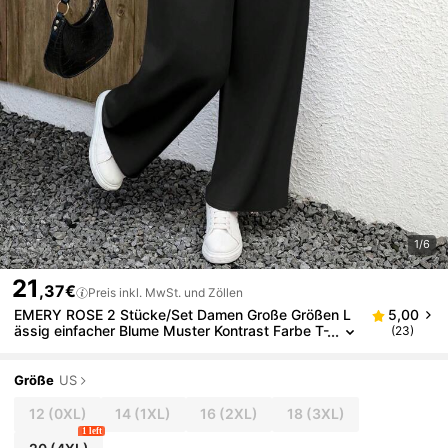
1/6
21
,37€
Preis inkl. MwSt. und Zöllen
EMERY ROSE 2 Stücke/Set Damen Große Größen L
5,00
ässig einfacher Blume Muster Kontrast Farbe T-
(23)
Shirt und Hose, geeignet für den Sommer
Größe
US
12
(0XL)
14
(1XL)
16
(2XL)
18
(3XL)
1 left