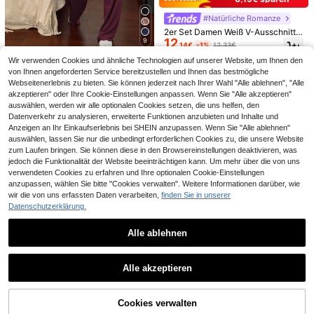
2 Stücke Damen sexy Spitzenbesat
#Luxelounge
10
z Rüschen Bluse und Spitzeneinsat
DAZY 3 Stücke Dame
,99€
EU Warehouse
#Natürliche Romanze
z Slip bequeme Nachtwäsche Dess
31
n-Loungewear-Set Einfarbig aus St
,98€
-2%
32,66€
ous Set
2er Set Damen Weiß V-Ausschnitt
rick mit Twist-Design, Camisole, Str
12
Spitze Patchwork Pyjama Set, Schl
9
ickjacke und Hose, Herbst-Pyjama
,14€
-1%
12,33€
afanzug Hauskleidung, Für Sie
Livesso
Wir verwenden Cookies und ähnliche Technologien auf unserer Website, um Ihnen den
von Ihnen angeforderten Service bereitzustellen und Ihnen das bestmögliche
Livesso Minimalistisc
EU Warehouse
Webseitenerlebnis zu bieten. Sie können jederzeit nach Ihrer Wahl "Alle ablehnen", "Alle
her einfarbiger Wellentrimm Dekor
#5 Bestseller
in Frühling/Herbst Damen Loungewear
Passform Top und Hose Homewear
akzeptieren" oder Ihre Cookie-Einstellungen anpassen. Wenn Sie "Alle akzeptieren"
22
,76€
Set
auswählen, werden wir alle optionalen Cookies setzen, die uns helfen, den
Datenverkehr zu analysieren, erweiterte Funktionen anzubieten und Inhalte und
Anzeigen an Ihr Einkaufserlebnis bei SHEIN anzupassen. Wenn Sie "Alle ablehnen"
auswählen, lassen Sie nur die unbedingt erforderlichen Cookies zu, die unsere Website
zum Laufen bringen. Sie können diese in den Browsereinstellungen deaktivieren, was
jedoch die Funktionalität der Website beeinträchtigen kann. Um mehr über die von uns
verwendeten Cookies zu erfahren und Ihre optionalen Cookie-Einstellungen
Ähnliche vorrätige Artikel anzeigen
Alle ansehen
anzupassen, wählen Sie bitte "Cookies verwalten". Weitere Informationen darüber, wie
wir die von uns erfassten Daten verarbeiten,
finden Sie in unserer
Datenschutzerklärung.
Alle ablehnen
9
2er/Set Damen Leopardenmuster P
11
yjama Set, Spitzen V-Ausschnitt Ne
#3 Bestseller
in Gestrickter Stoff Damen Lounge-Sets
Livesso
ckholder Top mit Spitzen Patchwor
Alle akzeptieren
9
Strévra
,91€
Livesso 2-teiliges min
Sorry, dieses Produkt ist ausverkauft.
EU Warehouse
k Taillen Schleife Shorts, sexy und
23
Strévra Damen beque
imalistisches Loungewear-Set in U
EU Warehouse
bequem Loungewear
,75€
-1%
23,99€
mer, atmungsaktiver Mesh-Schleif
nifarbe mit wellenförmigem Saum, fi
#1 Bestseller
in Ernte Damen Lounge-Sets
Cookies verwalten
AUSVERKAUFT
endekor Camisole und Shorts Pyja
gurbetontes Top und Hose, Sommer
14
4
,35€
14,49€