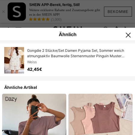
SHEIN APP-Bereit, fertig, Stil!
×
Weitere exklusive Rabatte und Zusatzangebote gibt
BEKOMME
es in der SHEIN APP!
(5,000)
Ähnlich
Gongdie 2 Stücke/Set Damen Pyjama Set, Sommer weich
atmungsaktiv Baumwolle Sternenmuster Pinguin Muster
Loungewear
Weiss
42,45€
Ähnliche Artikel