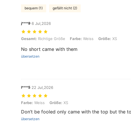
bequem (1)
gefällt nicht (2)
j***9
6 Jul,2026
Gesamt: Richtige Größe, Farbe: Weiss, Größe: XS
Gesamt:
Richtige Größe
Farbe:
Weiss
Größe:
XS
No short came with them
übersetzen
l***5
22 Jul,2026
Farbe: Weiss, Größe: XS
Farbe:
Weiss
Größe:
XS
Don’t be fooled only came with the top but the to
übersetzen