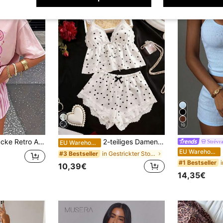
10
l Cartoon Muster, gestreifter Kontrast Farbe lässig INS Stil Damen Pyjama Set
2-teiliges Damen-Pyjama-Set, Spitzen-V-Ausschnitt-Neckholder-Top mit Spitzen-Patchwork-Shorts, Schleifen-Taillendekoration, bequeme weiche süße Damen-Loungewear, ästhetisch
Strévr
EU Warehouse
S
EU Warehouse
in Gestrickter Stoff Damen Lounge-Sets
#3 Bestseller
#1 Bestseller
10,39€
14,35€