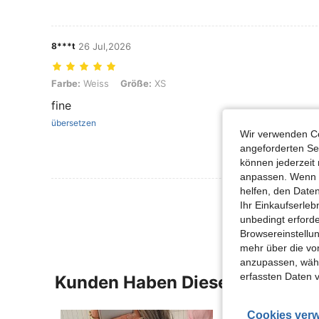
8***t
26 Jul,2026
Farbe: Weiss, Größe: XS
Farbe:
Weiss
Größe:
XS
fine
übersetzen
Wir verwenden Co
angeforderten Ser
können jederzeit 
anpassen. Wenn Si
helfen, den Date
Mehr Bewertung
Ihr Einkaufserle
unbedingt erford
Browsereinstellun
mehr über die vo
anzupassen, wähle
erfassten Daten 
Kunden Haben Diese Artikel A
Cookies verw