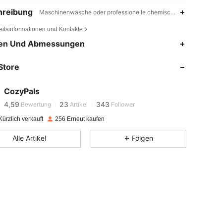
hreibung
Maschinenwäsche oder professionelle chemische Reinigung,100% 
eitsinformationen und Kontakte
en Und Abmessungen
4,59
23
343
4,59
23
343
Store
4,59
23
343
4,59
23
343
CozyPals
4,59
23
343
Bewertung
Artikel
Follower
4,59
23
343
ürzlich verkauft
256 Erneut kaufen
4,59
23
343
Alle Artikel
Folgen
4,59
23
343
4,59
23
343
4,59
23
343