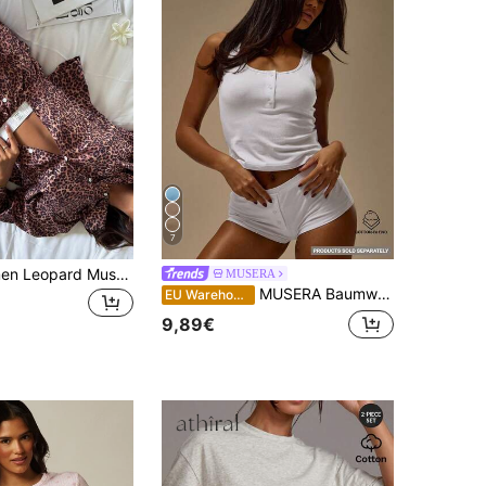
7
2 Stücke Damen Leopard Muster Locker Sitzende Langarm Top + Hose Pyjama Set
MUSERA
MUSERA Baumwoll-Camisole mit Rundhalsausschnitt, figurbetonter Passform und Knopfdetails, Oberteil für Lingerie, Abend, Alltag und Sommer
EU Warehouse
9,89€