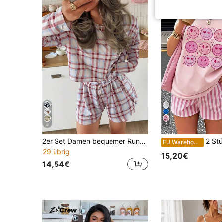
8
4
2er Set Damen bequemer Rundhals bedruckter kurzer Langarm Pyjama Oberteil + elastischer Bund Shorts Pyjama Set
2 Stücke Retro Amerikanischer Sti
EU Warehouse
29 übrig
15,20€
14,54€