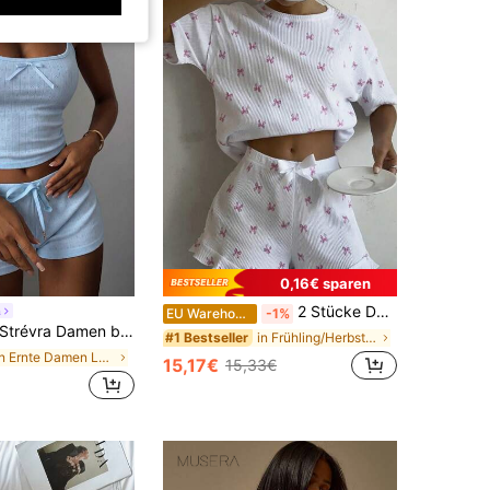
0,16€ sparen
2 Stücke Damen-Pyjama-Set im Lässig-Stil, süßes Top mit Schleifendruck, leichtes und atmungsaktives Homewear-Set für den Sommer, Coquette-Ästhetik
a
EU Warehouse
-1%
trévra Damen bequemer, atmungsaktiver Mesh-Schleifendekor Camisole und Shorts Pyjama Set, Sommer
in Frühling/Herbst Damen Loungewear
#1 Bestseller
in Ernte Damen Lounge-Sets
15,17€
15,33€