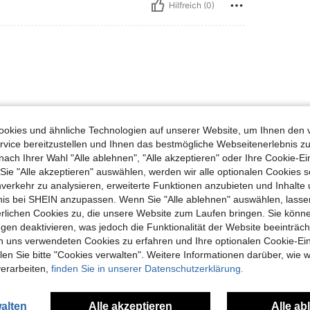
Hilfreich (0)
okies und ähnliche Technologien auf unserer Website, um Ihnen den 
vice bereitzustellen und Ihnen das bestmögliche Webseitenerlebnis zu
Hilfreich (0)
nach Ihrer Wahl "Alle ablehnen", "Alle akzeptieren" oder Ihre Cookie-Ei
e "Alle akzeptieren" auswählen, werden wir alle optionalen Cookies s
nverkehr zu analysieren, erweiterte Funktionen anzubieten und Inhalte
en Ansehen
bnis bei SHEIN anzupassen. Wenn Sie "Alle ablehnen" auswählen, lassen
erlichen Cookies zu, die unsere Website zum Laufen bringen. Sie könne
gen deaktivieren, was jedoch die Funktionalität der Website beeinträc
n uns verwendeten Cookies zu erfahren und Ihre optionalen Cookie-Ei
n Sie bitte "Cookies verwalten". Weitere Informationen darüber, wie w
verarbeiten,
finden Sie in unserer Datenschutzerklärung.
uch Angeschaut
alten
Alle akzeptieren
Alle ab