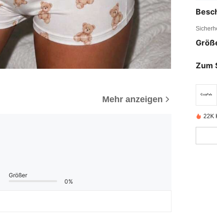
Besc
Sicherh
Größ
Zum 
Mehr anzeigen
22K K
Größer
0%