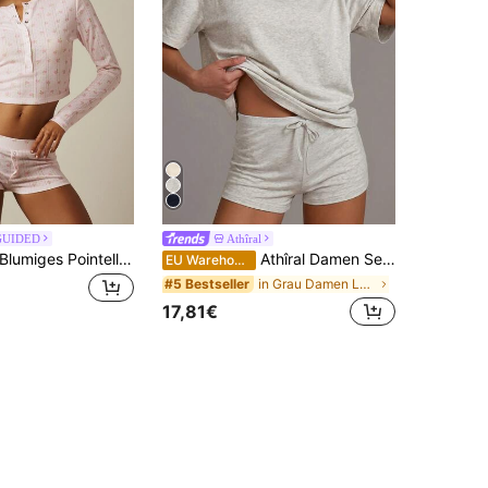
GUIDED
Athîral
MISSGUIDED Blumiges Pointelle Henley Crop Top und Mini Shorts Lounge Set Langarm weicher Strick Co-Ord Nachtwäsche
Athîral Damen Set aus rundhalsigem modischem Grafik T-Shirt und Shorts mit Kordelzug Taille als Loungewear
EU Warehouse
in Grau Damen Lounge-Sets
#5 Bestseller
17,81€