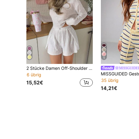
5
2 Stücke Damen Off-Shoulder Langarm Top + Shorts mit elastischem Bund Pyjama Set
MISSGUIDE
6 übrig
35 übrig
15,52€
14,21€