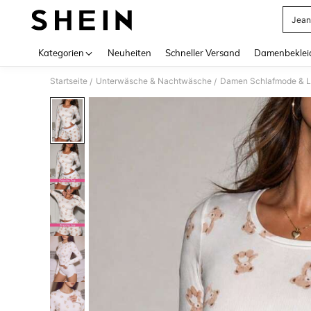
Jean
Use up 
Kategorien
Neuheiten
Schneller Versand
Damenbeklei
Startseite
Unterwäsche & Nachtwäsche
Damen Schlafmode & 
/
/