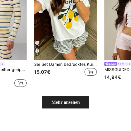
4
2er Set Damen bedrucktes Kurzarm Top + Shorts mit elastischem Bund Pyjama Set, Geburtstagsgeschenk
D
MISS
MISSGUIDED Gestreifter gerippter Strick-Lounge-Cardigan mit Knopfverschluss, Langarm, locker geschnitten, bequemes Lässig-Oberteil für Herbst/Winter, kuschelige Layering-Piece
15,07€
14,94€
Mehr ansehen