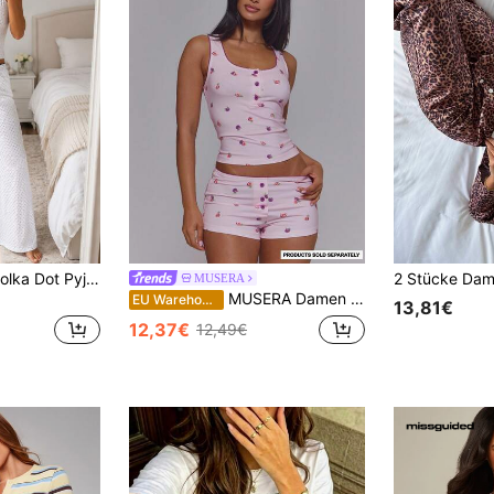
Damen 2-teiliges Polka Dot Pyjama Set, Spaghettiträger Camisole Top + elastischer Bund weite Hose, Loungewear Set
MUSERA
MUSERA Damen Lounge Oberteile
EU Warehouse
13,81€
12,37€
12,49€