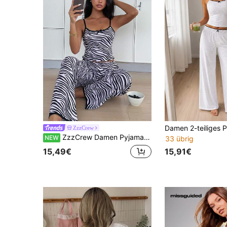
ZzzCrew
ZzzCrew Damen Pyjama Set mit Zebra-Muster, feiner Rippstruktur, Kontrast-Spitzenbesatz, Camisole & lange Hose
NEW
33 übrig
15,91€
15,49€