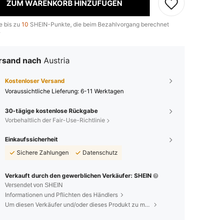
ZUM WARENKORB HINZUFÜGEN
e bis zu
10
SHEIN-Punkte, die beim Bezahlvorgang berechnet
.
rsand nach
Austria
Kostenloser Versand
Voraussichtliche Lieferung:
6-11 Werktagen
30-tägige kostenlose Rückgabe
Vorbehaltlich der Fair-Use-Richtlinie
Einkaufssicherheit
Sichere Zahlungen
Datenschutz
Verkauft durch den gewerblichen Verkäufer: SHEIN
Versendet von SHEIN
Informationen und Pflichten des Händlers
Um diesen Verkäufer und/oder dieses Produkt zu melden