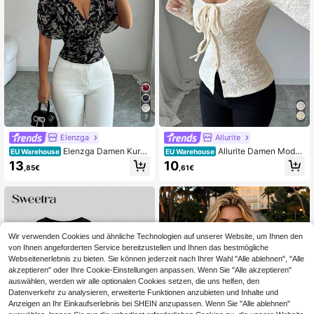
7
Elenzga
Allurite
Elenzga Damen Kurza
Allurite Damen Mode
EU Warehouse
EU Warehouse
rm Wickelshirt mit Allover-Muster, fi
Sexy Figurbetontes Knopfleiste Lan
13
10
,85€
,61€
gurbetont
garm T-Shirt
Wir verwenden Cookies und ähnliche Technologien auf unserer Website, um Ihnen den
von Ihnen angeforderten Service bereitzustellen und Ihnen das bestmögliche
Webseitenerlebnis zu bieten. Sie können jederzeit nach Ihrer Wahl "Alle ablehnen", "Alle
akzeptieren" oder Ihre Cookie-Einstellungen anpassen. Wenn Sie "Alle akzeptieren"
auswählen, werden wir alle optionalen Cookies setzen, die uns helfen, den
Datenverkehr zu analysieren, erweiterte Funktionen anzubieten und Inhalte und
Anzeigen an Ihr Einkaufserlebnis bei SHEIN anzupassen. Wenn Sie "Alle ablehnen"