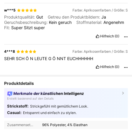
w***5
Farbe: Aprikosenfarben / Größe: S
Produktqualität:
Gut
Getreu den Produktbildern:
Ja
Geruchsbeschreibung:
Kein
geruch
Stoffmaterial:
Angenehm
Fit:
Super
Sitzt
super
Hilfreich
(0)
4***8
Farbe: Aprikosenfarben / Größe: S
SEHR
SCH
Ö
N
LEUTE
G
Ö
NNT
EUCHHHHHH
Hilfreich
(0)
Produktdetails
Merkmale der künstlichen Intelligenz
Erstellt basierend auf den Details
Strickstoff:
Strickgefühl mit gemütlichem Look.
Casual:
Entspannt und einfach zu stylen.
Zusammensetzung:
96% Polyester, 4% Elasthan