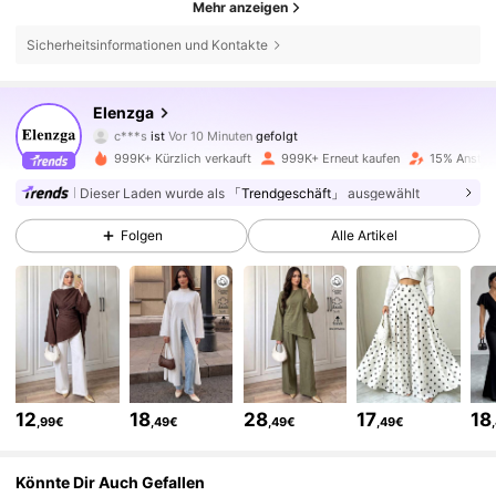
Mehr anzeigen
Sicherheitsinformationen und Kontakte
3M Follower
4,77
Elenzga
c***s
ist
Vor 10 Minuten
gefolgt
n***u
ist am Durchsuchen
999K+ Kürzlich verkauft
999K+ Erneut kaufen
15% Anstieg
3M Follower
4,77
Dieser Laden wurde als
「Trendgeschäft」
ausgewählt
Folgen
Alle Artikel
3M Follower
4,77
3M Follower
4,77
3M Follower
4,77
12
18
28
17
18
,99€
,49€
,49€
,49€
3M Follower
4,77
Könnte Dir Auch Gefallen