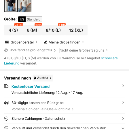
Größe
:
US
Standard
29 left
8 left
9 left
4
(S)
6
(M)
8/10
(L)
12
(XL)
Größenberater
Meine Größe finden
95%
fand es größengetreu
Nicht deine Größe? Sag uns
​4 (S), 8/10 (L), 6 (M) werden von EU Warehouse mit Angebot
schnellere
Lieferung
versendet.
Versand nach
Austria
Kostenloser Versand
Voraussichtliche Lieferung:
12 Aug. - 17 Aug.
30-tägige kostenlose Rückgabe
Vorbehaltlich der Fair-Use-Richtlinie
Sichere Zahlungen · Datenschutz
Verkauft und versendet durch den gewerblichen Verkäufer: