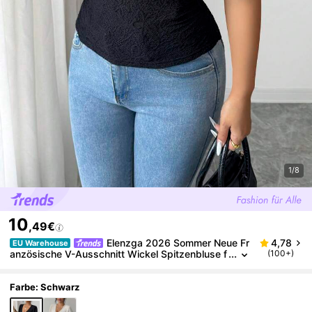
1/8
10
,49€
Elenzga 2026 Sommer Neue Fr
4,78
EU Warehouse
anzösische V-Ausschnitt Wickel Spitzenbluse f
(100+)
ür Frauen, Glockenärmel, Slim Fit, elegantes Ob
erteil
Farbe: Schwarz