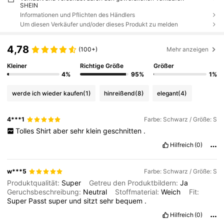
SHEIN
Informationen und Pflichten des Händlers
Um diesen Verkäufer und/oder dieses Produkt zu melden
4,78
(100+)
Mehr anzeigen
Kleiner
Richtige Größe
Größer
4%
95%
1%
werde ich wieder kaufen
(1)
hinreißend
(8)
elegant
(4)
4***1
Farbe: Schwarz / Größe: S
Tolles
Shirt
aber
sehr
klein
geschnitten
.
Hilfreich
(0)
w***5
Farbe: Schwarz / Größe: S
Produktqualität:
Super
Getreu den Produktbildern:
Ja
Geruchsbeschreibung:
Neutral
Stoffmaterial:
Weich
Fit:
Super
Passt
super
und
sitzt
sehr
bequem
.
Hilfreich
(0)