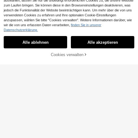
auswählen, lassen Sie nur die unbedingt erforderlichen Cookies zu, die unsere Website
zum Laufen bringen. Sie können diese in den Browsereinstellungen deaktivieren, was
jedoch die Funktionalität der Website beeinträchtigen kann. Um mehr über die von uns
verwendeten Cookies zu erfahren und Ihre optionalen Cookie-Einstellungen
anzupassen, wählen Sie bitte "Cookies verwalten". Weitere Informationen darüber, wie
wir die von uns erfassten Daten verarbeiten,
finden Sie in unserer
10
Datenschutzerklärung.
Sweetra
Novelle
Alle ablehnen
Alle akzeptieren
Sweetra 2 Stücke Da
NOVELLE Damen Französisch Eleg
EU Warehouse
men elegantes, schlankes und bequ
antes Weißes Spitzenbesatz V-Aus
9 übrig
16
,99€
emes Langarm-Versatil-T-Shirt Set
schnitt Kurzarm T-Shirt, Sommer Tä
ZUM WARENKORB
7
Cookies verwalten
glicher Arbeitsweg Street Date Läss
JETZT EINKAUFEN
,25€
HINZUFÜGEN
ig Crop Top