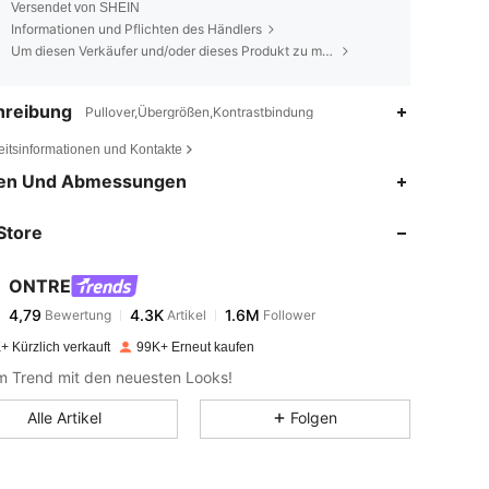
Versendet von SHEIN
Informationen und Pflichten des Händlers
Um diesen Verkäufer und/oder dieses Produkt zu melden
hreibung
Pullover,Übergrößen,Kontrastbindung
eitsinformationen und Kontakte
4,79
4.3K
1.6M
en Und Abmessungen
Store
4,79
4.3K
1.6M
ONTRE
4,79
4.3K
1.6M
Bewertung
Artikel
Follower
y***1
bezahlt
Vor 1 Tag
+ Kürzlich verkauft
99K+ Erneut kaufen
4,79
4.3K
1.6M
im Trend mit den neuesten Looks!
Alle Artikel
Folgen
4,79
4.3K
1.6M