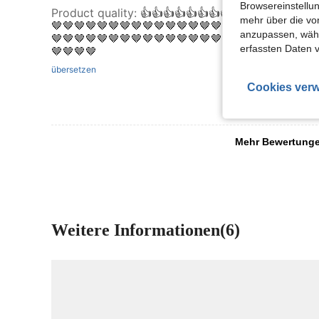
Browsereinstellun
Product quality
:
👍👍👍👍👍👍👍👍👍👍👍👍👍👍🤎
mehr über die vo
🤎🤎🤎🤎🤎🤎🤎🤎🤎🤎🤎🤎🤎🤎🤎🤎🤎🤎🤎🤎🤎🤎🤎
anzupassen, wähle
🤎🤎🤎🤎🤎🤎🤎🤎🤎🤎🤎🤎🤎🤎🤎🤎🤎🤎🤎🤎🤎🤎🤎
erfassten Daten 
🤎🤎🤎🤎
übersetzen
Cookies verw
Mehr Bewertung
Weitere Informationen(6)