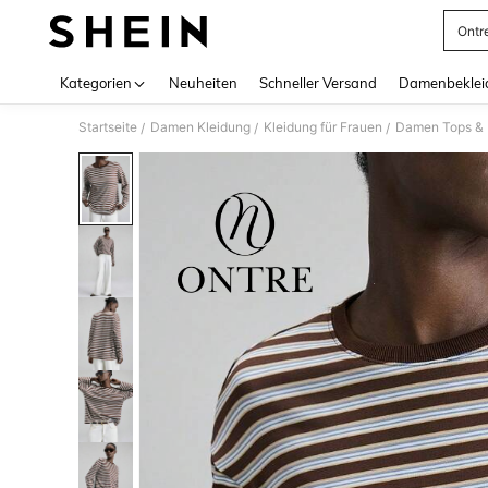
Ontr
Use up 
Kategorien
Neuheiten
Schneller Versand
Damenbeklei
Startseite
Damen Kleidung
Kleidung für Frauen
Damen Tops & B
/
/
/