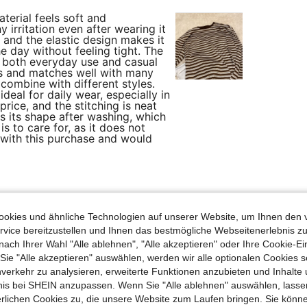
aterial feels soft and
 irritation even after wearing it
e, and the elastic design makes it
 day without feeling tight. The
or both everyday use and casual
res and matches well with many
 combine with different styles.
ideal for daily wear, especially in
rice, and the stitching is neat
ps its shape after washing, which
is to care for, as it does not
 with this purchase and would
Hilfreich (2)
okies und ähnliche Technologien auf unserer Website, um Ihnen den 
vice bereitzustellen und Ihnen das bestmögliche Webseitenerlebnis zu
nach Ihrer Wahl "Alle ablehnen", "Alle akzeptieren" oder Ihre Cookie-Ei
e "Alle akzeptieren" auswählen, werden wir alle optionalen Cookies s
nverkehr zu analysieren, erweiterte Funktionen anzubieten und Inhalte
ille: 95 cm / 37 in, Brust: 110 cm / 43 in, Farbe: Kaffeebraun, Größe: L
cm / 45 in
Taille:
95 cm / 37 in
bnis bei SHEIN anzupassen. Wenn Sie "Alle ablehnen" auswählen, lassen
erlichen Cookies zu, die unsere Website zum Laufen bringen. Sie könne