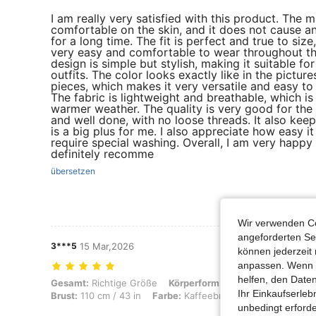
I am really very satisfied with this product. The m
comfortable on the skin, and it does not cause any
for a long time. The fit is perfect and true to siz
very easy and comfortable to wear throughout the
design is simple but stylish, making it suitable f
outfits. The color looks exactly like in the pictu
pieces, which makes it very versatile and easy to
The fabric is lightweight and breathable, which is 
warmer weather. The quality is very good for the p
and well done, with no loose threads. It also kee
is a big plus for me. I also appreciate how easy it 
require special washing. Overall, I am very happy
definitely recomme
übersetzen
Wir verwenden Co
angeforderten Ser
3***5
15 Mar,2026
können jederzeit 
anpassen. Wenn Si
helfen, den Date
Gesamt: Richtige Größe, Körperform: Apfel, Hüften: 115 cm / 45 in, Ta
Gesamt:
Richtige Größe
Körperform:
Apfel
Hüften:
115 
Ihr Einkaufserle
Brust:
110 cm / 43 in
Farbe:
Kaffeebraun
Größe:
L
unbedingt erford