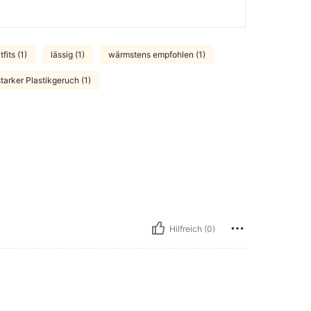
fits (1)
lässig (1)
wärmstens empfohlen (1)
starker Plastikgeruch (1)
Hilfreich (0)