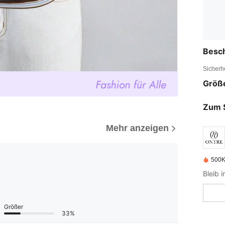
Besc
Sicherh
Größ
Zum 
Mehr anzeigen
500K
Bleib 
Größer
33%