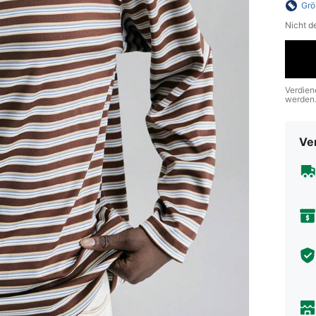
Grö
Nicht d
Verdien
werden
Ve