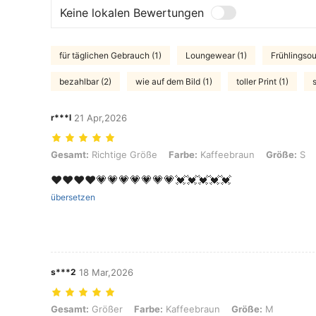
Keine lokalen Bewertungen
für täglichen Gebrauch (1)
Loungewear (1)
Frühlingsout
bezahlbar (2)
wie auf dem Bild (1)
toller Print (1)
r***l
21 Apr,2026
Gesamt: Richtige Größe, Farbe: Kaffeebraun, Größe: S
Gesamt:
Richtige Größe
Farbe:
Kaffeebraun
Größe:
S
❤️❤️❤️❤️💗💗💗💗💗💗💗💓💓💓💓💓
übersetzen
s***2
18 Mar,2026
Gesamt: Größer, Farbe: Kaffeebraun, Größe: M
Gesamt:
Größer
Farbe:
Kaffeebraun
Größe:
M