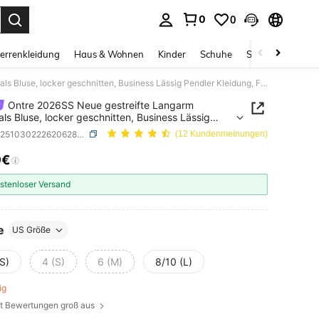
0
0
ess Enter to select.
errenkleidung
Haus & Wohnen
Kinder
Schuhe
Schmuck & Acces
Ontre 2026SS Neue gestreifte Langarm Rundhals Bluse, locker geschnitten, Business Lässig Pendler Kleidung, Frühling/Sommer
Ontre 2026SS Neue gestreifte Langarm
ls Bluse, locker geschnitten, Business Lässig
r Kleidung, Frühling/Sommer
SKU: sz251030222620628604
(12 Kundenmeinungen)
9€
ICE AND AVAILABILITY
stenloser Versand
e
US Größe
S)
4 (S)
6 (M)
8/10 (L)
rig
aut Bewertungen groß aus