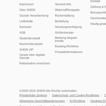
Kontakt
Impressum
Versand-Info
Zahlung & S
Über SHEIN
Widerruf/Rückgabe
Bonuspunkt
Soziale Verantwortung
Rückerstattung
Geschenkka
Lieferkette
Bestellung
Häufig gest
Karrieren
Sendungsverfolgung
AGB
Größenberater
Meldung illegaler
Studentenrabatt
Inhalte
Nachrichtenstudio
Ranking-Richtlinie
SHEIN VIP
​Produktinformationen
Gesetz über digitale
Dienste
Reklamation einreichen
©2009-2026 SHEIN Alle Rechte vorbehalten
Privatsphäre Zentrum
Datenschutz- und Cookie-Richtlinien
C
Allgemeine Geschäftsbedingungen
KI-Richtlinie
Geistiges E