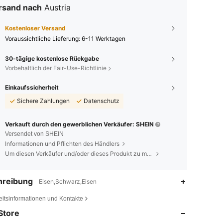
rsand nach
Austria
Kostenloser Versand
Voraussichtliche Lieferung:
6-11 Werktagen
30-tägige kostenlose Rückgabe
Vorbehaltlich der Fair-Use-Richtlinie
Einkaufssicherheit
Sichere Zahlungen
Datenschutz
Verkauft durch den gewerblichen Verkäufer: SHEIN
Versendet von SHEIN
Informationen und Pflichten des Händlers
Um diesen Verkäufer und/oder dieses Produkt zu melden
hreibung
Eisen,Schwarz,Eisen
4,90
38
85
eitsinformationen und Kontakte
Store
4,90
38
85