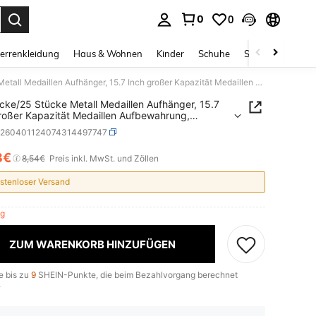
0
0
ess Enter to select.
errenkleidung
Haus & Wohnen
Kinder
Schuhe
Schmuck & Acces
20 Stücke/25 Stücke Metall Medaillen Aufhänger, 15.7 Inch großer Kapazität Medaillen Aufbewahrung, langanhaltend und rostbeständig, wandmontiertes Design zur Raumersparnis, geeignet für Preisverleihungen, Medaillen, Schlüssel und Zuhause/Büro
cke/25 Stücke Metall Medaillen Aufhänger, 15.7
roßer Kapazität Medaillen Aufbewahrung,
haltend und rostbeständig, wandmontiertes
h260401124074314497747
 zur Raumersparnis, geeignet für
erleihungen, Medaillen, Schlüssel und
3€
ICE AND AVAILABILITY
8,54€
Preis inkl. MwSt. und Zöllen
se/Büro
stenloser Versand
rig
ZUM WARENKORB HINZUFÜGEN
e bis zu
9
SHEIN-Punkte, die beim Bezahlvorgang berechnet
.