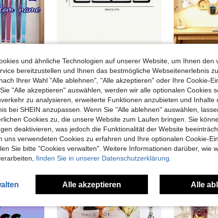
okies und ähnliche Technologien auf unserer Website, um Ihnen den 
vice bereitzustellen und Ihnen das bestmögliche Webseitenerlebnis zu
15-Haken Turnen Medaillen-Ausstellungsständer Metall Wandmontage Medaillenhalter und Trophäenregal Display personalisierter Sportwettbewerb Auszeichnungshalter Athleten Geburtstagsgeschenk
1 Stück Medaillen Aufbewahrungsständer, Metall wandmontiert, hält bis zu 60 Medaillen, schwarz, multifunktionale Haken
-5%
nach Ihrer Wahl "Alle ablehnen", "Alle akzeptieren" oder Ihre Cookie-Ei
8 übrig
e "Alle akzeptieren" auswählen, werden wir alle optionalen Cookies s
5,58€
nverkehr zu analysieren, erweiterte Funktionen anzubieten und Inhalte
7,90€
8,39€
bnis bei SHEIN anzupassen. Wenn Sie "Alle ablehnen" auswählen, lassen
erlichen Cookies zu, die unsere Website zum Laufen bringen. Sie könne
gen deaktivieren, was jedoch die Funktionalität der Website beeinträc
n uns verwendeten Cookies zu erfahren und Ihre optionalen Cookie-Ei
n Sie bitte "Cookies verwalten". Weitere Informationen darüber, wie w
verarbeiten,
finden Sie in unserer Datenschutzerklärung.
alten
Alle akzeptieren
Alle ab