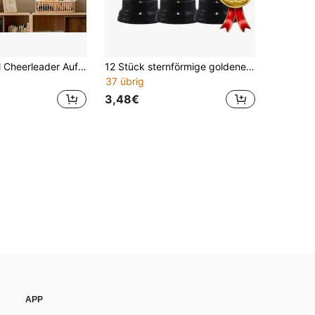
1 Stück Metall Cheerleader Aufhänge-Präsentationsständer - farbiges Banddesign, geeignet für Marathon-Läufer, Gymnastinnen und Sportlerauszeichnungen - robuste Heim-/Büro-Dekorations-Aufbewahrungsvorrichtung
12 Stück sternförmige goldene Kunststoff-Trophäen, fünfzackige Stern-Trophäen, Auszeichnungsprop, geeignet als Sportfest-Requisiten, Weltcup, Fußballspiele, Auszeichnungen, Wettbewerbspreise, Abschlussgeschenke und Partygeschenke, Sportfan-Zubehör, Klassenzimmer-Belohnungen
37 übrig
3,48€
APP