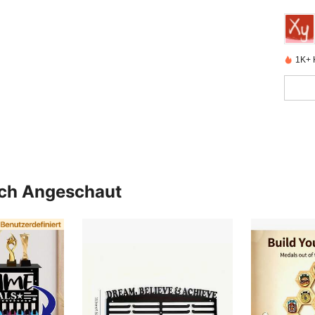
1K+ K
uch Angeschaut