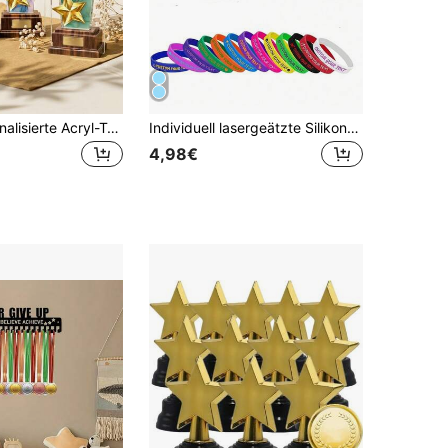
1 Stück personalisierte Acryl-Trophäe mit Marmoreffekt, Dienstjahre-Auszeichnung, schräg mit goldenem Stern und Holzsockel, Anerkennungsgeschenk für Mitarbeiter, Firmen-Erfolgstrophäe mit Holzsockel und Stern, Team-Exzellenz-Anerkennungstrophäe
Individuell lasergeätzte Silikonarmbänder - personalisierte einfarbige Gummibänder in Großpackung, lasergeätzte Armbänder, Sportarmbänder in Großpackung, Event- und Partyzubehör, Armbänder mit individuellem Text, Hochzeitsgeschenke, ewige Liebe
4,98€