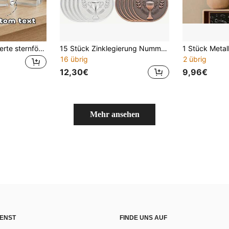
1 Stück personalisierte sternförmige Acryl-Auszeichnungsmedaille, Mitarbeiter-Anerkennungsgeschenk, individuelle Firmen-Wertschätzungstrophäe, Ruhestand- oder Dankesgeschenk für Mitarbeiter und Management, ästhetische Bürodekoration, Abschlussgeschenk, einzigartiges Geschenk
15 Stück Zinklegierung Nummer Medaillen, 1./2./3. Platz Metall Preismedaillen, 3-teiliges Set in Gold, Silber, Bronze, leichte Medaillen
16 übrig
2 übrig
12,30€
9,96€
Mehr ansehen
ENST
FINDE UNS AUF