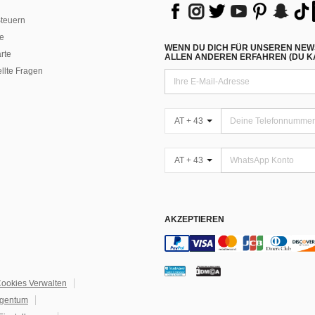
teuern
e
WENN DU DICH FÜR UNSEREN NEW
rte
ALLEN ANDEREN ERFAHREN (DU KA
ellte Fragen
AT + 43
AT + 43
AKZEPTIEREN
ookies Verwalten
igentum