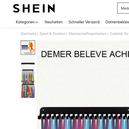
Meda
Use up 
Kategorien
Neuheiten
Schneller Versand
Damenbeklei
Startseite
Sport & Outdoor
Mannschaftssportarten
Zubehör für
/
/
/