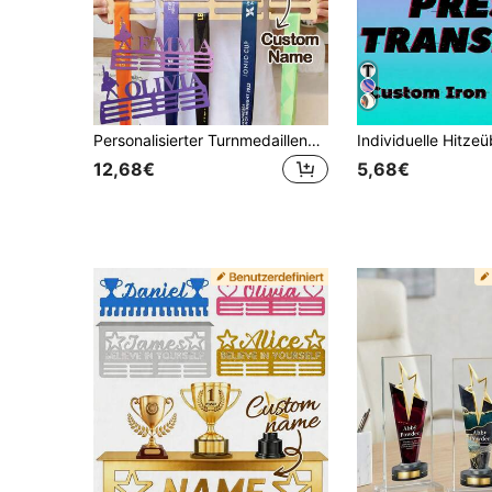
Personalisierter Turnmedaillenhalter mit Namen, Medaillen-Ausstellungsständer für Turnsportler, Wanddekoration für Turnraum, Ausstellungsständer für Auszeichnungen, Hängender Ständer für Sportmedaillen, Wandkunst
12,68€
5,68€