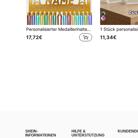
Personalisierter Medaillenhalter mit Namen, individueller Medaillenständer, für Auszeichnungen, Bänder, Wand, Fußball, Laufen, Gymnastik, personalisiertes Geschenk, Sportdisplay Metallmedaillenständer, Medaillenausstellung Auszeichnungsgeschenk, personalisierter Medaillenhalter
17,72€
11,34€
SHEIN-
HILFE &
KUNDENDI
INFORMATIONEN
UNTERSTÜTZUNG