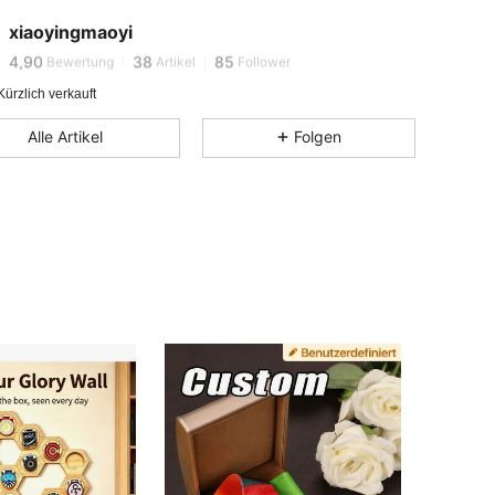
xiaoyingmaoyi
t***k
ist am Durchsuchen
4,90
38
85
Bewertung
Artikel
Follower
ürzlich verkauft
4,90
38
85
Alle Artikel
Folgen
4,90
38
85
4,90
38
85
4,90
38
85
4,90
38
85
4,90
38
85