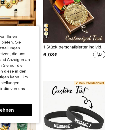
4,90
38
85
von Ihnen
4
 bieten. Sie
6er Set Wandmontierter Medaillenhalter aus Holz, einfache DIY-Installation, platzsparender Medaillenaufbewahrungshalter aus Holz, Fußball Basketball Volleyball Sport Medaillen Erfolgs Dekoration
1 Stück personalisierter individueller Metallanhänger, Medaille mit Weizenähren-Rand, Zinklegierung, Wettbewerbsmedaille, Sportveranstaltung Marathon Ehren-Gedenkmedaille, kann als Ermutigungsgeschenk verwendet werden (wir verwenden Lasergravur, bitte wählen Sie eine dickere Schriftart)
nstellungen
etzen, die uns
6,08€
 und Anzeigen an
 Sie nur die
n diese in den
htigen kann. Um
nstellungen
ir die von uns
lehnen