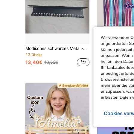
Wir verwenden Co
angeforderten Ser
Modisches schwarzes Metall-Medaillen-Display-Regal mit Haken - einfache Installation, perfekt zum Ausstellen von sportlichen Erfolgen, Ehrenmedaillen und inspirierenden Geschenken, minimalistisches Design, kann mehrere Medaillen halten, Medaillen-Hänge-Display-Regal
können jederzeit 
13 übrig
anpassen. Wenn Si
14,82€
helfen, den Date
13,40€
13,52€
Ihr Einkaufserle
unbedingt erford
Browsereinstellun
mehr über die vo
anzupassen, wähle
erfassten Daten 
Cookies verw