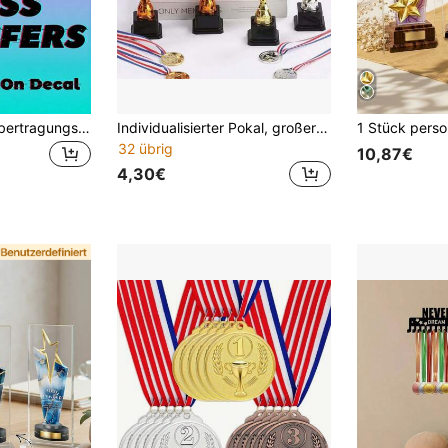
Individuelle Hitzeübertragungsaufkleber für Kleidung, DTF-Transferfolie, personalisierter Bügelaufkleber, individueller Vinylaufkleber, DIY T-Shirt Muster, Fototransfer, Kleidung Dekoration, kreatives Geschenk für Freunde, individuelles Bekleidungsdesign, Textiletikett, DIY Bastelbedarf
Individualisierter Pokal, großer Metallpokal in Gold, Preis für Sportmeisterschaften
32 übrig
10,87€
4,30€