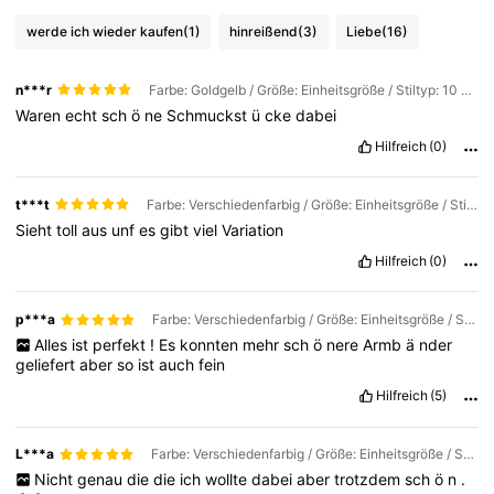
werde ich wieder kaufen
(1)
hinreißend
(3)
Liebe
(16)
n***r
Farbe: Goldgelb / Größe: Einheitsgröße / Stiltyp: 10 Stück (zufällige Lieferung)
Waren
echt
sch
ö
ne
Schmuckst
ü
cke
dabei
Hilfreich
(0)
t***t
Farbe: Verschiedenfarbig / Größe: Einheitsgröße / Stiltyp: 21 Stück (zufällige Lieferung)
Sieht
toll
aus
unf
es
gibt
viel
Variation
Hilfreich
(0)
p***a
Farbe: Verschiedenfarbig / Größe: Einheitsgröße / Stiltyp: 16 Stück (zufällige Lieferung)
Alles
ist
perfekt
!
Es
konnten
mehr
sch
ö
nere
Armb
ä
nder
geliefert
aber
so
ist
auch
fein
Hilfreich
(5)
L***a
Farbe: Verschiedenfarbig / Größe: Einheitsgröße / Stiltyp: 5 Stück (zufällige Lieferung)
Nicht
genau
die
die
ich
wollte
dabei
aber
trotzdem
sch
ö
n
.