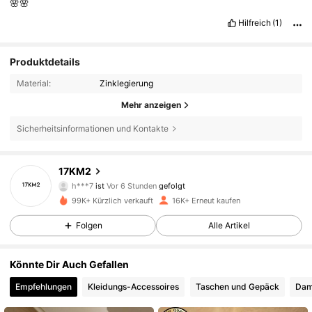
🌸🌸
Hilfreich
(1)
Produktdetails
Material:
Zinklegierung
Mehr anzeigen
Sicherheitsinformationen und Kontakte
3.3K Follower
4,64
17KM2
h***7
ist
Vor 6 Stunden
gefolgt
n***u
ist am Durchsuchen
3.3K Follower
4,64
99K+ Kürzlich verkauft
16K+ Erneut kaufen
Folgen
Alle Artikel
3.3K Follower
4,64
Könnte Dir Auch Gefallen
Empfehlungen
Kleidungs-Accessoires
Taschen und Gepäck
Dam
3.3K Follower
4,64