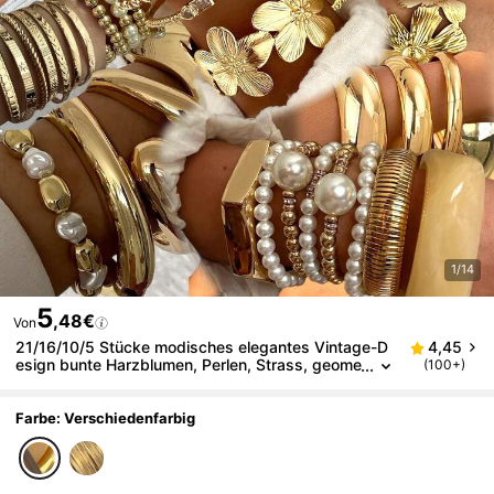
1/14
5
,48€
Von
21/16/10/5 Stücke modisches elegantes Vintage-D
4,45
esign bunte Harzblumen, Perlen, Strass, geome
(100+)
trische, plissierte, gedrehte, glänzende, klobige
Armband-Sets, geeignet für Urlaub, Party, Geschen
k, tägliches Tragen (zufällige Lieferung)
Farbe: Verschiedenfarbig