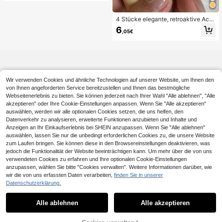
n Gebrauch von Frauen
4 Stücke elegante, retroaktive Acry
l-Rundarmreifen, modernes minimal
6
,05€
istisches Design, geeignet für den t
äglichen Casual-Stil und verschied
ene Anlässe
Wir verwenden Cookies und ähnliche Technologien auf unserer Website, um Ihnen den
von Ihnen angeforderten Service bereitzustellen und Ihnen das bestmögliche
Webseitenerlebnis zu bieten. Sie können jederzeit nach Ihrer Wahl "Alle ablehnen", "Alle
akzeptieren" oder Ihre Cookie-Einstellungen anpassen. Wenn Sie "Alle akzeptieren"
auswählen, werden wir alle optionalen Cookies setzen, die uns helfen, den
Datenverkehr zu analysieren, erweiterte Funktionen anzubieten und Inhalte und
Anzeigen an Ihr Einkaufserlebnis bei SHEIN anzupassen. Wenn Sie "Alle ablehnen"
auswählen, lassen Sie nur die unbedingt erforderlichen Cookies zu, die unsere Website
zum Laufen bringen. Sie können diese in den Browsereinstellungen deaktivieren, was
jedoch die Funktionalität der Website beeinträchtigen kann. Um mehr über die von uns
verwendeten Cookies zu erfahren und Ihre optionalen Cookie-Einstellungen
anzupassen, wählen Sie bitte "Cookies verwalten". Weitere Informationen darüber, wie
wir die von uns erfassten Daten verarbeiten,
finden Sie in unserer
Datenschutzerklärung.
Alle ablehnen
Alle akzeptieren