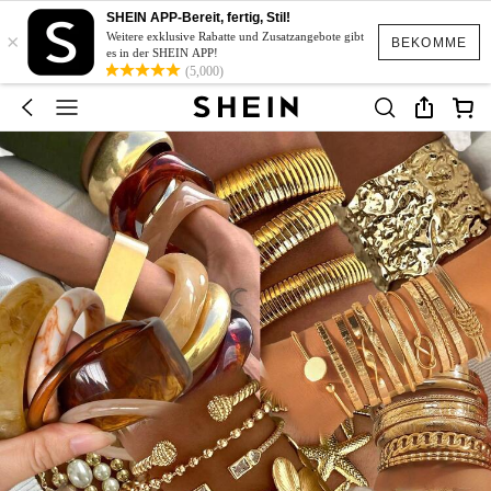
SHEIN APP-Bereit, fertig, Stil!
×
Weitere exklusive Rabatte und Zusatzangebote gibt
BEKOMME
es in der SHEIN APP!
(5,000)