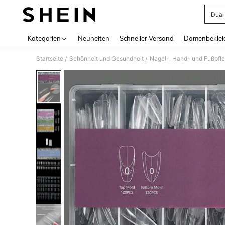
Dual
Use up 
Kategorien
Neuheiten
Schneller Versand
Damenbeklei
Startseite
Schönheit und Gesundheit
Nagel-, Hand- und Fußpfl
/
/