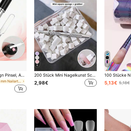
6
11
1 Stück Nageldesign Pinsel, Acryl UV Gel Erweiterung, Zeichenpinsel, Spachtel, Doppelkopf, Nagelpinsel Werkzeug
200 Stück Mini Nagelkunst Schwamm Set, Nagelkunst Farbverlauf Schwamm, geeignet für Farbverlauf Nagel Design, quadratischer Nagel Schwamm Applikator, professionelle Nagel Salon und Heimgebrauch, ästhetisch
in 3-5 mm Nailart Pinsel
2,98€
5,13€
5,18€