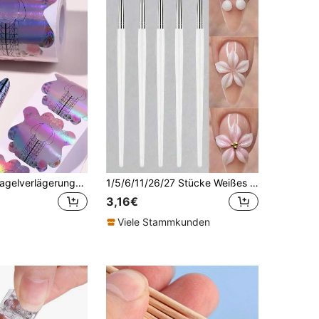
100 Stücke Nagelverlägerungsvorlagen aus Papier, Nagelbedarf, Nagelwerkzeuge, Nagelkunst Werkzeuge, Schulbedarf, Nägel, Nagelwerkzeuge für Aufstecknägel
1/5/6/11/26/27 Stücke Weißes Nagelkunst-Werkzeugset, Acryl-Silikon-Schnitzpinsel, Doppelseitiger Punktierstift, Nagelmalpinsel, Harzpalette und Pinselhalter, DIY 3D Nagelkunst-Zubehör, geeignet für Acryl-Blumenschnitzerei, Heim- und Salongebrauch
3,16€
Viele Stammkunden