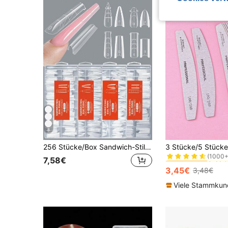
8
#1 Bestseller
256 Stücke/Box Sandwich-Stil Doppelschicht Nagelverlängerungsformen, 128 Stücke obere Formen + 128 Stücke untere Formen, schnelle Gel-Nagelverlängerungsformen, vollständige Abdeckung, 16 Größen, Acryl-Nagelgel-Formen für Nagelverlängerung mit Führungslinien, Nagelkunst-Zubehör
(1000+
#1 Bestseller
#1 Bestseller
7,58€
(1000+
(1000+
3,45€
3,48€
#1 Bestseller
(1000+
Viele Stammku