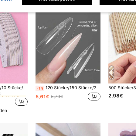
in Mehrfarbig Nailart Zubehör
3 Stücke/5 Stücke/10 Stücke/25 Stücke/50 Stücke graue dünne Holz-Nagelfeile - 100/180/240 Körnung Nagelfeilen doppelseitig Schleifpapier waschbar Schleifpapier wiederverwendbare Nagelpolierer Maniküre-Werkzeuge für natürliche Nägel Acrylnägel Zuhause und Salon, ein Muss
120 Stücke/150 Stücke/240 Stücke/300 Stücke innovative mehrschichtige Nagelverlängerungsformen, oval, lang quadratisch und lang mandelförmig, papierlose mehrschichtige Nagelverlängerungsformen, professionelles Nagelkunst-Werkzeugset, volle Größe mit Aufbewahrungsbox, dünneres Design, Verlängerungsformen, spezielles Nagelkunst-Werkzeugset, geeignet für Frauen mit lang quadratischen und mandelförmigen Nagelverlängerungen, Damen Nagelkunst-Set
-1%
)
in Mehrfarbig Nailart Zubehör
in Mehrfarbig Nailart Zubehör
2,98€
5,61€
5,70€
)
)
in Mehrfarbig Nailart Zubehör
)
nden