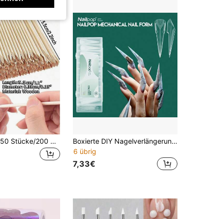
500 Stücke/350 Stücke/200 Stücke 55mm Holz Nagelhautschiebestäbchen, Nagelkunst Design Malstäbchen, Nagellackentferner, Orange Holzstäbchen, Maniküre Werkzeuge, Nagel Aufkleber, Wachsen, Schaben, Malen
Boxierte DIY Nagelverlängerungsform, hohe Transparenz mit integrierter Skala, eingebettetes Design für Nagelkunst, ultradünne innere Vertiefung, nahtlose Entformung, natürliche Verlängerung, geeignet für Nagelkunst zu Hause und im Salon
6 übrig
7,33€