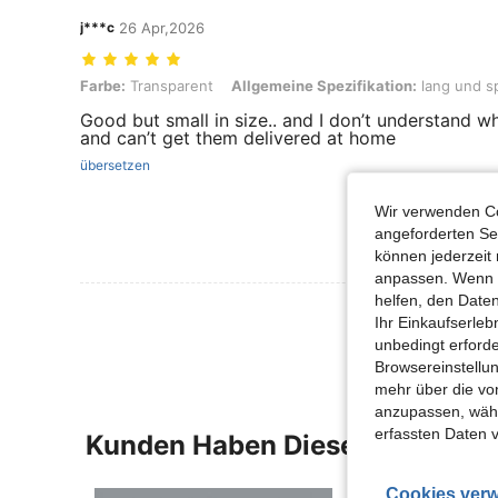
j***c
26 Apr,2026
Farbe: Transparent, Allgemeine Spezifikation: lang und spitz
Farbe:
Transparent
Allgemeine Spezifikation:
lang und sp
Good but small in size.. and I don’t understand wh
and can’t get them delivered at home
übersetzen
Wir verwenden Co
angeforderten Ser
können jederzeit 
anpassen. Wenn Si
helfen, den Date
Mehr Bewertung
Ihr Einkaufserle
unbedingt erford
Browsereinstellun
mehr über die vo
anzupassen, wähle
erfassten Daten 
Kunden Haben Diese Artikel A
Cookies verw