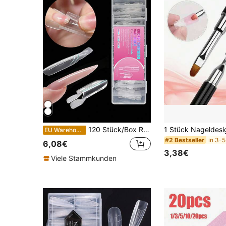
120 Stück/Box Rocket Sandwich Nagelformen, 60 Stück obere Formen + 60 Stück untere Formen, 15 Größen wiederverwendbare transparente Acryl Nagel-Doppelformen, keine Clips keine Papierformen erforderlich, schnelle Nagelverlängerungsformen geeignet für Anfänger und Nagelstudios
EU Warehouse
#2 Bestseller
6,08€
3,38€
Viele Stammkunden