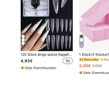
5
4
120 Stück lange spitze Nagelformhilfen, doppelseitige transparente Nagelformhilfen mit voller Abdeckung und Lineal, Nagelkunst-Werkzeuge für den Salon
#2 Bestseller
4,93€
3,05€
3,08€
Viele Stammkunden
Viele Stammku