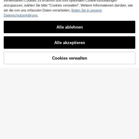
verwendeten Cookies zu erfahren und Ihre optionalen Cookie-Einstellungen
anzupassen, wählen Sie bitte "Cookies verwalten". Weitere Informationen darüber, wie
wir die von uns erfassten Daten verarbeiten,
finden Sie in unserer
Datenschutzerklärung.
Alle ablehnen
Alle akzeptieren
Cookies verwalten
ZUM WARENKORB HINZUFÜGEN