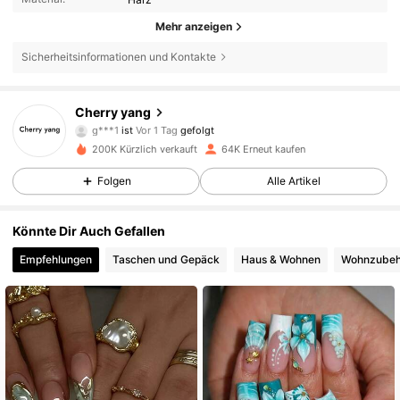
Mehr anzeigen
Sicherheitsinformationen und Kontakte
8.1K Follower
4,85
Cherry yang
g***1
ist
Vor 1 Tag
gefolgt
3***0
ist am Durchsuchen
8.1K Follower
4,85
200K Kürzlich verkauft
64K Erneut kaufen
Folgen
Alle Artikel
8.1K Follower
4,85
Könnte Dir Auch Gefallen
Empfehlungen
Taschen und Gepäck
Haus & Wohnen
Wohnzubeh
8.1K Follower
4,85
8.1K Follower
4,85
8.1K Follower
4,85