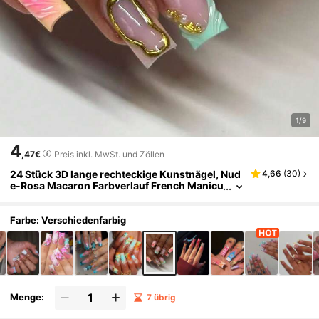
1/9
4
,47€
Preis inkl. MwSt. und Zöllen
24 Stück 3D lange rechteckige Kunstnägel, Nud
4,66
(
30
)
e-Rosa Macaron Farbverlauf French Manicu
re, 3D rosa Blume, asymmetrischer Metallra
hmen, mintgrüne Welle, Goldfolie, Perlen-Fake-
Nägel, inklusive Jelly-Kleber + Nagelfeile, geeig
Farbe: Verschiedenfarbig
net für atmosphärische Mädchen, Reisefotograf
ie, Pendler-Outfit
Menge:
7 übrig