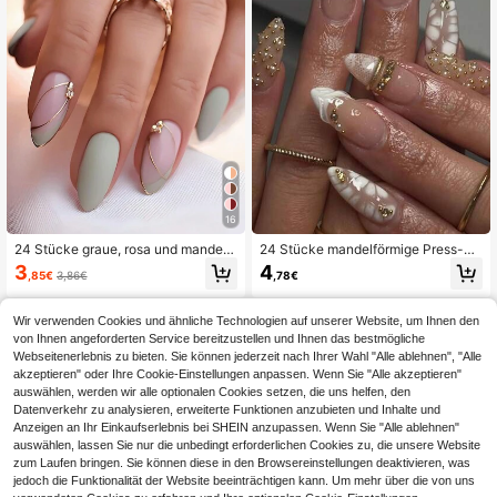
16
24 Stücke graue, rosa und mandelf
24 Stücke mandelförmige Press-On
örmige metallisch gestreifte Nagel
Kunstnägel mit Krokodilmuster, wei
3
4
,85€
3,86€
,78€
Sticker, handgemachte Nagelkunst
ßer Welle, goldenen Perlen und Spit
Aufkleber geeignet für Nägel von Fr
zen-Goldlinien-Dekoration, Nagels
auen & Mädchen, Nagelzubehör
et enthält 1 Stück Gelee-Kleber und
Wir verwenden Cookies und ähnliche Technologien auf unserer Website, um Ihnen den
1 Stück Nagelfeile, schafft einen lei
von Ihnen angeforderten Service bereitzustellen und Ihnen das bestmögliche
chten luxuriösen eleganten Kunstna
Webseitenerlebnis zu bieten. Sie können jederzeit nach Ihrer Wahl "Alle ablehnen", "Alle
gel-Stil, perfekt für Frauen und Mäd
chen zum Tragen im Alltag, bei Dat
akzeptieren" oder Ihre Cookie-Einstellungen anpassen. Wenn Sie "Alle akzeptieren"
es, Partys und anderen Anlässen
auswählen, werden wir alle optionalen Cookies setzen, die uns helfen, den
Datenverkehr zu analysieren, erweiterte Funktionen anzubieten und Inhalte und
Anzeigen an Ihr Einkaufserlebnis bei SHEIN anzupassen. Wenn Sie "Alle ablehnen"
auswählen, lassen Sie nur die unbedingt erforderlichen Cookies zu, die unsere Website
zum Laufen bringen. Sie können diese in den Browsereinstellungen deaktivieren, was
jedoch die Funktionalität der Website beeinträchtigen kann. Um mehr über die von uns