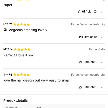
super
Hilfreich
(0)
h***2
Farbe: Verschiedenfarbig
Gorgeous
amazing
lovely
Hilfreich
(9)
M***s
Farbe: Gelb
Perfect
I
love
it
sm
Hilfreich
(1)
4***4
Farbe: Verschiedenfarbig
love
the
nail
design
but
very
easy
to
snap
Hilfreich
(1)
Produktdetails
Material:
Harz