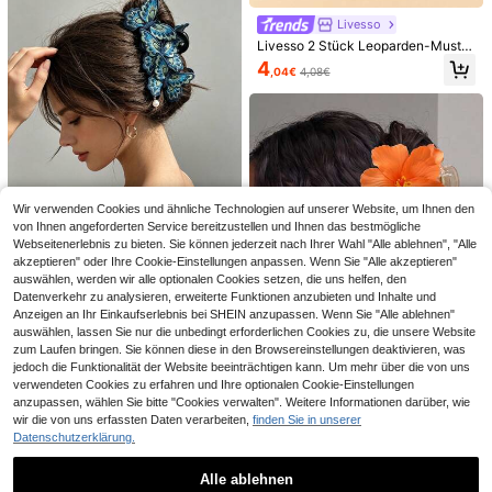
Livesso
Livesso 2 Stück Leoparden-Muster
quadratische Haarspangen, Haarkl
4
,04€
4,08€
ammer, Haaraccessoires Sommer H
aarspangen Haarklammer Haarkla
mmern Haargreifer Clip, Schulsach
ROMWE
Nice Nice
en, College Herbst Winter Klemmcli
p für Urlaubsoutfits Frau
HELLO KITTY AND FRIENDS |
1 Stück auffälliger roter Strass
NEW
NEW
ROMWE Neues kreatives Cartoon-
-Blumen-Haarkamm für die Seite,
6
4
,08€
,50€
Mehrfarben-Niedliches Katzenmust
modisches Damen-Haaraccessoire
er-Druck-Kunstperlen-Rotes Haarb
für Feiern, Feiertage, Partys und Fre
and-Paar, IP-Joint-Design, niedlich
izeitkleidung
Wir verwenden Cookies und ähnliche Technologien auf unserer Website, um Ihnen den
personalisiert, einfach und großzügi
von Ihnen angeforderten Service bereitzustellen und Ihnen das bestmögliche
g, kann auch als Accessoire verwe
Webseitenerlebnis zu bieten. Sie können jederzeit nach Ihrer Wahl "Alle ablehnen", "Alle
ndet werden, geeignet für verschie
dene Partys, Konzerte, Festivals, ex
akzeptieren" oder Ihre Cookie-Einstellungen anpassen. Wenn Sie "Alle akzeptieren"
quisite Geschenke
auswählen, werden wir alle optionalen Cookies setzen, die uns helfen, den
Datenverkehr zu analysieren, erweiterte Funktionen anzubieten und Inhalte und
1 Stück Vintage Stickerei Schmette
rling Hai Haarspange Perlen Tropfe
Anzeigen an Ihr Einkaufserlebnis bei SHEIN anzupassen. Wenn Sie "Alle ablehnen"
6
,38€
n Anhänger Elegante Damen Alltag
auswählen, lassen Sie nur die unbedingt erforderlichen Cookies zu, die unsere Website
s Hochzeit Hochsteckfrisur Haarac
zum Laufen bringen. Sie können diese in den Browsereinstellungen deaktivieren, was
cessoires
jedoch die Funktionalität der Website beeinträchtigen kann. Um mehr über die von uns
verwendeten Cookies zu erfahren und Ihre optionalen Cookie-Einstellungen
10
Ähnliche vorrätige Artikel anzeigen
Alle ansehen
anzupassen, wählen Sie bitte "Cookies verwalten". Weitere Informationen darüber, wie
Große rutschfeste matte Hibiskusbl
wir die von uns erfassten Daten verarbeiten,
finden Sie in unserer
üten Haarspange, tropisches Stran
#1 Bestseller
in orange Damen Haarschmuck
Datenschutzerklärung.
durlaub Accessoire
4
,32€
Alle ablehnen