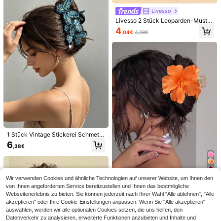
up, können als lässige Haaraccesso
Livesso
ires, Haarstyling-Werkzeuge, Beaut
y-Accessoires, Locken-Accessoire
Livesso 2 Stück Leoparden-Muster
s Haarband verwendet werden
quadratische Haarspangen, Haarkl
4
,04€
4,08€
ammer, Haaraccessoires Sommer H
aarspangen Haarklammer Haarkla
mmern Haargreifer Clip, Schulsach
en, College Herbst Winter Klemmcli
p für Urlaubsoutfits Frau
12
4 Stück/1 Stück Schwarz, Weiß, Br
aun 4,33 Zoll/11 cm quadratische g
#2 Bestseller
in ABS Haarkrallen
roße Kunststoff-Haarspangen, Urla
(1000+)
ub - Haarklammern zum Stylen, Wa
20
1 Stück Vintage Stickerei Schmette
3
schen, Sommer-Haarspangen, Haar
rling Hai Haarspange Perlen Tropfe
,74€
-1%
3,78€
6
3er/Set Damen breite Haarreifen, fr
,38€
accessoires, Clean Girl Ästhetik
n Anhänger Elegante Damen Alltag
anzösische minimalistische Haarac
s Hochzeit Hochsteckfrisur Haarac
3
,35€
3,36€
cessoires, weiche elastische schwa
cessoires
rz & weiß gepunktete gestreifte Sto
ff-Haarreifen, geeignet für tägliche
10
Wir verwenden Cookies und ähnliche Technologien auf unserer Website, um Ihnen den
Dekoration Sommer-Kopftuch
von Ihnen angeforderten Service bereitzustellen und Ihnen das bestmögliche
Große rutschfeste matte Hibiskusbl
Webseitenerlebnis zu bieten. Sie können jederzeit nach Ihrer Wahl "Alle ablehnen", "Alle
üten Haarspange, tropisches Stran
#1 Bestseller
in orange Damen Haarschmuck
durlaub Accessoire
akzeptieren" oder Ihre Cookie-Einstellungen anpassen. Wenn Sie "Alle akzeptieren"
4
,32€
auswählen, werden wir alle optionalen Cookies setzen, die uns helfen, den
Datenverkehr zu analysieren, erweiterte Funktionen anzubieten und Inhalte und