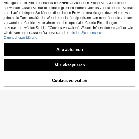
Anzeigen an Ihr Einkaufserlebnis bei SHEIN anzupassen. Wenn Sie "Alle ablehnen"
auswählen, lassen Sie nur die unbedingt erforderlichen Cookies zu, die unsere Website
zum Laufen bringen. Sie können diese in den Browsereinstellungen deaktivieren, was
jedoch die Funktionalität der Website beeinträchtigen kann. Um mehr über die von uns
verwendeten Cookies zu erfahren und Ihre optionalen Cookie-Einstellungen
Ähnliche vorrätige Artikel anzeigen
Alle ansehen
anzupassen, wählen Sie bitte "Cookies verwalten". Weitere Informationen darüber, wie
wir die von uns erfassten Daten verarbeiten,
finden Sie in unserer
Datenschutzerklärung.
Alle ablehnen
3er/Set 9,5cm Kunststoff Große Ha
455-teiliges neutralfarbiges Haarac
arspangen, Hochwertiges Gefühl, G
cessoires-Set, enthält Satin-Bürste
3
20 übrig
,94€
3,95€
eeignet für Frisuren, Pendeln, Outfit
n, hoch elastische Haargummis, qu
1 Stück Damen Mode Haarspange
5
-Matching
Alle akzeptieren
adratische Haarspangen, schadens
,86€
mit Perlenverzierung, weißes Perle
3
Sorry, dieses Produkt ist ausverkauft.
freie Haarbänder, multifunktionales
,68€
ndesign Mode Haarzubehör, geeign
Frisuren-Design-Set, geeignet für A
et für Damen Hochzeit oder täglich
lltag, Lässig, Büro, Reisen und Party
es Tragen, passt für dickes oder dü
Cookies verwalten
AUSVERKAUFT
s, Komplettset für Haaraccessoires
nnes Haar, elegant für Sommer, Ca
mpus, Universität, Herbst/Winter, ge
4 Stücke/1 Stück/2 S
EU Warehouse
eignet für Urlaub, Reisen, Geburtsta
tücke Bananen-Haarspangen, geei
g und andere Anlässe
3
,34€
3,35€
gnet für dickes Haar, hohe Fixierkra
ft für Pferdeschwanz, große Banan
en-Haarspangen, Haaraccessoires
für Frauen