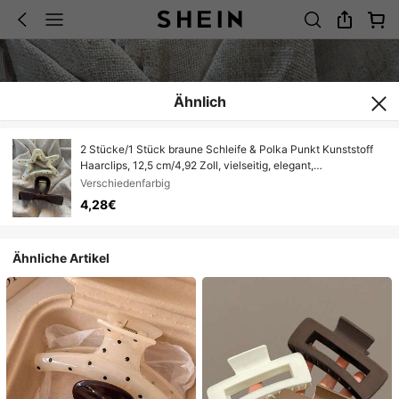
Ähnlich
2 Stücke/1 Stück braune Schleife & Polka Punkt Kunststoff
Haarclips, 12,5 cm/4,92 Zoll, vielseitig, elegant,
minimalistischer Stil, geeignet für Alltag, lässig, Party,
Verschiedenfarbig
Pendeln, Strand, Dutt, Pferdeschwanz, Gesichtswäsche,
4,28€
Make-up, Outfit Accessoire Sommer Haarklammern Strand
Klammern Urlaubs Haarklammern
Ähnliche Artikel