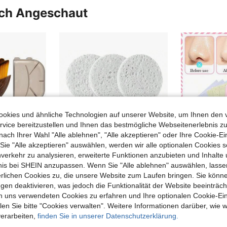
uch Angeschaut
okies und ähnliche Technologien auf unserer Website, um Ihnen den 
vice bereitzustellen und Ihnen das bestmögliche Webseitenerlebnis zu
nach Ihrer Wahl "Alle ablehnen", "Alle akzeptieren" oder Ihre Cookie-Ei
e "Alle akzeptieren" auswählen, werden wir alle optionalen Cookies s
nverkehr zu analysieren, erweiterte Funktionen anzubieten und Inhalte
bnis bei SHEIN anzupassen. Wenn Sie "Alle ablehnen" auswählen, lassen
erlichen Cookies zu, die unsere Website zum Laufen bringen. Sie könne
1 Stück Lymphdrainage Konturpinsel: Gesichts- und Körper-Drainage Massagegerät für Kinn/Kieferlinien Formung. Ergonomisch, tragbar. Regelmäßige Anwendung zeigt Ergebnisse. Ideal für Spa, Selbstpflege, Ästhetikerbedarf & Gesichtsmassage. Hautpflege Grundausstattung. Gesichtsroller
Kompakter natürlicher Gesichtsschwamm Make-up & SPA Reinigungsschwamm zum Peeling, Make-up Entfernen und Gesichtwaschen
gen deaktivieren, was jedoch die Funktionalität der Website beeinträc
n uns verwendeten Cookies zu erfahren und Ihre optionalen Cookie-Ei
3,72€
3,48€
n Sie bitte "Cookies verwalten". Weitere Informationen darüber, wie w
nden
Viele Stammkunden
verarbeiten,
finden Sie in unserer Datenschutzerklärung.