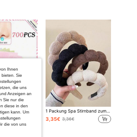
4,86
191
2.4K
4,86
191
2.4K
4,86
191
2.4K
4,86
191
2.4K
von Ihnen
 bieten. Sie
nstellungen
etzen, die uns
 und Anzeigen an
 Sie nur die
n diese in den
700 Stück Gesichtsblättchen - Tragbare ölabsorbierende Blätter, geeignet für fettige Haut, Ölkontrolle, Make-up und Hautpflege, passend für alle Hauttypen, 700 Stück/500 Stück, Blättchen, Schönheit, Hautpflege, Spa, Selbstpflege, Hautpflegeprodukte, Gesichtspflege, Ästhetikerbedarf, Haut, Gesichtsreinigung, Gesichtsbehandlung
1 Packung Spa Stirnband zum Gesichtwaschen oder Gesichtsbehandlung, Hautpflege Stirnbänder, Make-up Haarband Schwamm, Frottee Stirnbänder, Gesichtswasch Stirnband, Voluminöses Haarband für Sport oder Yoga, Modische Accessoires für Frauen und Mädchen, tolle Geschenke
htigen kann. Um
nstellungen
3,35€
3,36€
ir die von uns