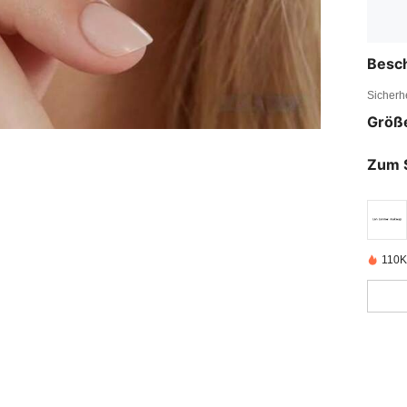
Besc
Sicherh
Größ
Zum 
110K 