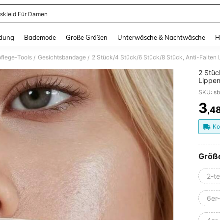
skleid Für Damen
and down arrow keys to navigate search Zuletzt gesucht and Suche und Finde. Pr
dung
Bademode
Große Größen
Unterwäsche & Nachtwäsche
H
flege-Tools
Gesichtsbandage
/
/
2 Stüc
Lippen
und St
SKU: s
3
,4
PR
Ko
Größ
2-te
6er