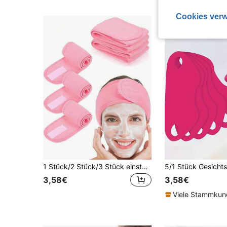
Cookies verw
1 Stück/2 Stück/3 Stück einstellbares Damen SPA Gesichtspflege Stirnband, Dusche Make-up Haarband, geeignet für Gesichtsreinigung, weiches Handtuch, kann als Haarzubehör, Hautpflege Stirnband, Schönheit, Hautpflege Produkte, SPA, Selbstpflege, Hautpflege Werkzeuge, Gesichtspflege, Schönheitstherapie Zubehör, Haut, Gesichtsreiniger, Gesichtspflege verwendet werden
3,58€
3,58€
Viele Stammku