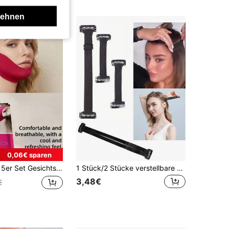
lehnen
0,06€ sparen
tiv und bequem, verstellbar, elastisch, Einheitsgröße, tragbares Zubehör für Zuhause und Reisen, Schlaf- & Sportstützband
1 Stück/2 Stücke verstellbare elastische Gesichtsbandage mit dezentem Stirnband und verstellbarer Schnalle, wiederverwendbar und mit sanftem Druck
3,48€
€