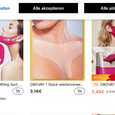
alten
Alle akzeptieren
Alle ab
5/1 Stück Gesichtslifting Gurt, V-förmige Gesichtslifting Straffung Doppelkinn Gel Training Gurt, Gesichtslifting Kinnmaske, Beseitigung von Doppelkinn, Faltenreduktion. Kann während des Schlafens, zu Hause, beim Sport oder Yoga getragen werden.
OBOVAY 1 Stück wiederverwendbares transparentes Silikon-Brustpad, feine Linien-Präventions-Patch, Gesichtshautpflege-Brustpad, Schönheits- und Körperpflege-Werkzeug, hautfreundliches Brustpad, Brustfalten-Patch, selbstklebendes Übernacht-Brustpad, revitalisiert die Haut - reduziert Anzeichen von Alterung, geeignet für Frauen und Mädchen, ideales Geschenk für Frauen
OBOVAY 5er Set Gesichtsschutz-Bänder, hautfreundlich, atmungsak
-1%
3,16€
3,49€
3,55
nden