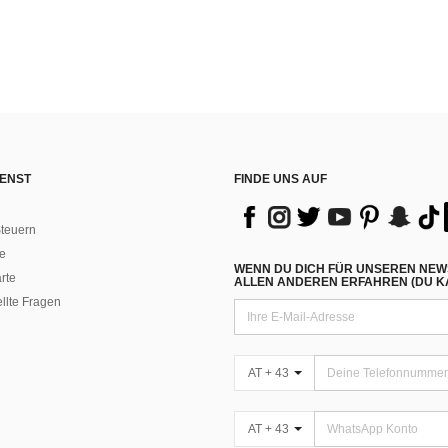
ENST
FINDE UNS AUF
teuern
e
WENN DU DICH FÜR UNSEREN NEW
rte
ALLEN ANDEREN ERFAHREN (DU KA
ellte Fragen
AT + 43
AT + 43