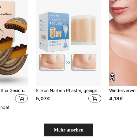
Lymphatische Gua Sha Gesichtsbürste, Lymphdrainage Doppelkinnschlankheitsbürste, ergonomisches Design passt sich der Haut an, lindert präzise Müdigkeit
Silikon Narben Pflaster, geeignet für Narbenstreifen bei Verbrennungen, Wunden und Keloiden, chirurgische Narbenstreifen, zum Abdecken von Tattoos, alkoholfrei, geeignet für Männer und Frauen
5,07€
4,18€
ündet
Mehr ansehen