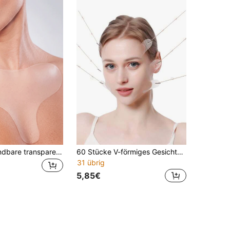
Wiederverwendbare transparente glatte Silikon-Brustpads, Gesichtspflege-Brustpads Beauty- und Körperpflege-Tool, selbstklebende Übernacht-Brustpads, Beauty- und Körperglättungs-Tool, tägliches Hautpflege-Accessoire, Beauty-Pads
60 Stücke V-förmiges Gesichtslifting Tape mit 8 Stücke Lifting Bändern, unsichtbare matte Oberfläche, strafft das Gesicht und formt eine kleine V-Linie
31 übrig
5,85€