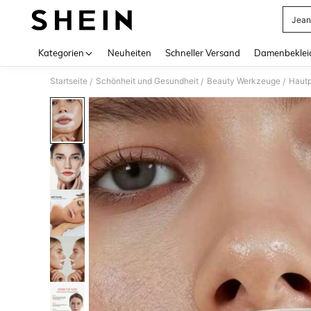
Jean
Use up 
Kategorien
Neuheiten
Schneller Versand
Damenbeklei
Startseite
Schönheit und Gesundheit
Beauty Werkzeuge
Hautp
/
/
/