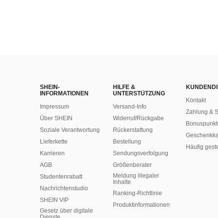
SHEIN-
HILFE &
KUNDENDI
INFORMATIONEN
UNTERSTÜTZUNG
Kontakt
Impressum
Versand-Info
Zahlung & S
Über SHEIN
Widerruf/Rückgabe
Bonuspunkt
Soziale Verantwortung
Rückerstattung
Geschenkka
Lieferkette
Bestellung
Häufig gest
Karrieren
Sendungsverfolgung
AGB
Größenberater
Meldung illegaler
Studentenrabatt
Inhalte
Nachrichtenstudio
Ranking-Richtlinie
SHEIN VIP
​Produktinformationen
Gesetz über digitale
Dienste