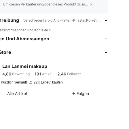
Um diesen Verkäufer und/oder dieses Produkt zu melden
hreibung
Verschiedenfarbig,Anti-Falten-Pflaster,Polyethylen
eitsinformationen und Kontakte
4,86
191
2.4K
en Und Abmessungen
Store
4,86
191
2.4K
Lan Lanmei makeup
4,86
191
2.4K
Bewertung
Artikel
Follower
r***4
bezahlt
Vor 1 Tag
Kürzlich verkauft
22K Erneut kaufen
4,86
191
2.4K
Alle Artikel
Folgen
4,86
191
2.4K
4,86
191
2.4K