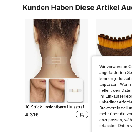
Kunden Haben Diese Artikel A
Wir verwenden Co
angeforderten Ser
können jederzeit 
anpassen. Wenn Si
helfen, den Date
Ihr Einkaufserle
unbedingt erford
10 Stück unsichtbare Halsstraffungspflaster, atmungsaktive Halsstraffungsaufkleber, geeignet für feine Halslinien, elastische Halslinienverbesserungspflaster. Geeignet für Halsstraffungspflege für Männer und Frauen. Diese Halsfaltenpflaster haben eine hohe Elastizität, können Doppelkinn und schlaffe Haut verbergen, sind unsichtbare sofortige Anti-Falten-Aufkleber, helfen feine Linien zu glätten und Falten zu reduzieren.
Browsereinstellun
mehr über die vo
4,31€
4,48€
anzupassen, wähle
Viele Stammku
erfassten Daten 