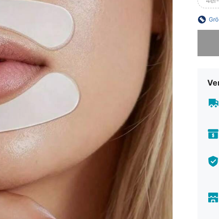
4er
Grö
Sorry, d
Ve