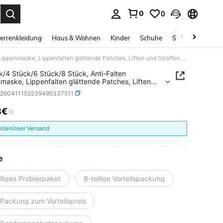
0
0
ess Enter to select.
errenkleidung
Haus & Wohnen
Kinder
Schuhe
Schmuck & Acces
2 Stück/4 Stück/6 Stück/8 Stück, Anti-Falten Lippenmaske, Lippenfalten glättende Patches, Liften und Straffen des Lippenbereichs, Hautpflege Aufkleber
k/4 Stück/6 Stück/8 Stück, Anti-Falten
maske, Lippenfalten glättende Patches, Liften
raffen des Lippenbereichs, Hautpflege Aufkleber
b260411152239495337511
8€
ICE AND AVAILABILITY
stenloser Versand
e
iliges Probierpaket
8-teilige Vorteilspackung
-Packung zum Vorteilspreis