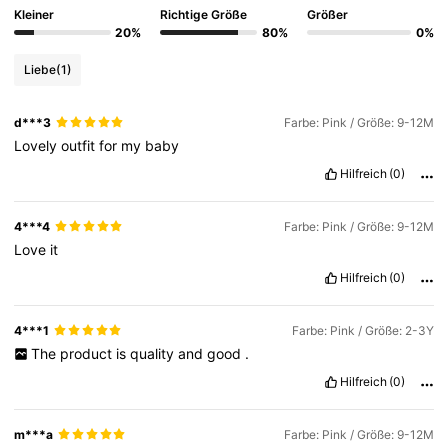
Kleiner
Richtige Größe
Größer
20%
80%
0%
Liebe
(1)
d***3
Farbe: Pink / Größe: 9-12M
Lovely
outfit
for
my
baby
Hilfreich
(0)
4***4
Farbe: Pink / Größe: 9-12M
Love
it
Hilfreich
(0)
4***1
Farbe: Pink / Größe: 2-3Y
The
product
is
quality
and
good
.
Hilfreich
(0)
m***a
Farbe: Pink / Größe: 9-12M