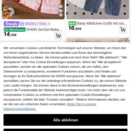
Baby Mädchen Outfit mit rosa
MODELY Kids
NEW
16
& weißem gestreiftem Patchwork-T
,99€
SHEIN 2er/Set Baby
EU Warehouse
op, Peter-Pan-Kragen, Puffärmeln
14
Mädchen Rosa Langarm Outfit Geo
,35€
und elastischer Taille Jeans-Hose,
metrisches Blumenmuster Top Mit
bequem und vielseitig für den täglic
Weiten Hosen Spitzenbesatz Elega
hen Gebrauch, frisch und energiege
nt Vintage Sommer Tropisch Cockt
laden
Wir verwenden Cookies und ähnliche Technologien auf unserer Website, um Ihnen den
ail Sets
von Ihnen angeforderten Service bereitzustellen und Ihnen das bestmögliche
Webseitenerlebnis zu bieten. Sie können jederzeit nach Ihrer Wahl "Alle ablehnen", "Alle
akzeptieren" oder Ihre Cookie-Einstellungen anpassen. Wenn Sie "Alle akzeptieren"
auswählen, werden wir alle optionalen Cookies setzen, die uns helfen, den
Datenverkehr zu analysieren, erweiterte Funktionen anzubieten und Inhalte und
Anzeigen an Ihr Einkaufserlebnis bei SHEIN anzupassen. Wenn Sie "Alle ablehnen"
auswählen, lassen Sie nur die unbedingt erforderlichen Cookies zu, die unsere Website
zum Laufen bringen. Sie können diese in den Browsereinstellungen deaktivieren, was
jedoch die Funktionalität der Website beeinträchtigen kann. Um mehr über die von uns
verwendeten Cookies zu erfahren und Ihre optionalen Cookie-Einstellungen
anzupassen, wählen Sie bitte "Cookies verwalten". Weitere Informationen darüber, wie
wir die von uns erfassten Daten verarbeiten,
finden Sie in unserer
Datenschutzerklärung.
7
Alle ablehnen
LMoss Kids