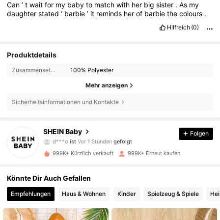
Can
’
t
wait
for
my
baby
to
match
with
her
big
sister
.
As
my
daughter
stated
‘
barbie
’
it
reminds
her
of
barbie
the
colours
.
Hilfreich
(0)
Produktdetails
Zusammensetzung:
100% Polyester
Mehr anzeigen
Sicherheitsinformationen und Kontakte
743K Follower
4,92
SHEIN Baby
Folgen
d***o
ist
Vor 1 Stunden
gefolgt
b***1
ist am Durchsuchen
743K Follower
4,92
999K+ Kürzlich verkauft
999K+ Erneut kaufen
Könnte Dir Auch Gefallen
743K Follower
4,92
Empfehlungen
Haus & Wohnen
Kinder
Spielzeug & Spiele
Hei
743K Follower
4,92