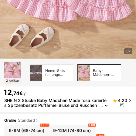
1/7
Hemd-Sets
Baby-
ausverkauft
für junge
Mädchen-
Mädchen
Shirt-Sets
2
Artiklar
12
,74€
SHEIN 2 Stücke Baby Mädchen Mode rosa karierte
4,20
s Spitzenbesatz Puffärmel Bluse und Rüschen
(5)
Saum Rock Set, süßer Prinzessinnen-Stil täglic
he Geschwister-Matching-Outfits (separat erhältlic
h)
Größe
Standard
11 left
1 left
6-9M
(68-74 cm)
9-12M
(74-80 cm)
1 left