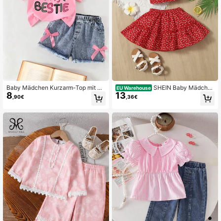
Baby Mädchen Kurzarm-Top mit Bu
SHEIN Baby Mädchen
EU Warehouse
8
13
chstaben-Muster und einfarbige De
Konfetti Herzdruck Knoten Vordere
,90€
,36€
nim-Shorts, Sommerstil
Oberteil & Rüschenrock