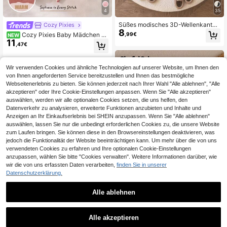
4
35
Süßes modisches 3D-Wellenkanten
Cozy Pixies
8
-Schleifenmuster, Baby Mädchen lä
,99€
Cozy Pixies Baby Mädchen C
NEW
ssiger weicher bequemer lockerer R
11
artoon Kätzchen Patchwork Plüsch
,47€
undhals-Pullover Sweatshirt & dick
besticktes Muster Strick weich Run
e Polka-Dot-Leggings 2-teiliges Se
dhals Langarm Pullover Sweatshirt
t, geeignet für Herbst/Winter Alltag,
elastische Taille Blumen Hose 2-teil
Schule, Ausflüge, Halloween, Weihn
Wir verwenden Cookies und ähnliche Technologien auf unserer Website, um Ihnen den
iges Set
achten, Herbstsaison, Mädchenstil
von Ihnen angeforderten Service bereitzustellen und Ihnen das bestmögliche
Webseitenerlebnis zu bieten. Sie können jederzeit nach Ihrer Wahl "Alle ablehnen", "Alle
akzeptieren" oder Ihre Cookie-Einstellungen anpassen. Wenn Sie "Alle akzeptieren"
auswählen, werden wir alle optionalen Cookies setzen, die uns helfen, den
Datenverkehr zu analysieren, erweiterte Funktionen anzubieten und Inhalte und
Anzeigen an Ihr Einkaufserlebnis bei SHEIN anzupassen. Wenn Sie "Alle ablehnen"
auswählen, lassen Sie nur die unbedingt erforderlichen Cookies zu, die unsere Website
zum Laufen bringen. Sie können diese in den Browsereinstellungen deaktivieren, was
jedoch die Funktionalität der Website beeinträchtigen kann. Um mehr über die von uns
verwendeten Cookies zu erfahren und Ihre optionalen Cookie-Einstellungen
anzupassen, wählen Sie bitte "Cookies verwalten". Weitere Informationen darüber, wie
wir die von uns erfassten Daten verarbeiten,
finden Sie in unserer
Datenschutzerklärung.
8
Alle ablehnen
Playful Pals
SHEIN Playful Pals 2-teiliges modis
TOM and JERRY
Alle akzeptieren
10
ches Sommer-Set für Baby-Mädch
,49€
TOM & JERRY X SHEIN Baby Mädc
en, einfaches Streetwear-Design,