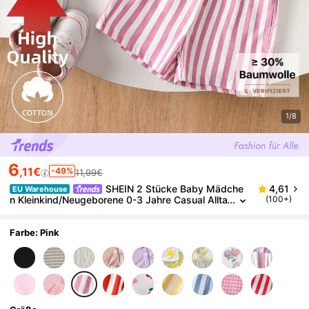
1/8
6
,11€
-49%
11,99€
SHEIN 2 Stücke Baby Mädche
4,61
EU Warehouse
n Kleinkind/Neugeborene 0-3 Jahre Casual Allta
(100+)
g Wurst Hund Grafik Rundhals T-Shirt + rosa ge
streifte Shorts Set, Frühling/Sommer
Farbe: Pink