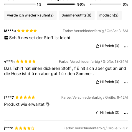
1%
96%
3%
18K Follower
4,82
werde ich wieder kaufen
(2)
Sommeroutfits
(6)
modisch
(2)
M***u
Farbe: Verschiedenfarbig / Größe: 3-6M
18K Follower
4,82
Sch
ö
nes
set
der
Stoff
ist
leicht
Hilfreich
(0)
18K Follower
4,82
v***h
Farbe: Verschiedenfarbig / Größe: 18-24M
Das
Tshirt
hat
einen
dickeren
Stoff
,
f
ü
hlt
sich
aber
gut
an
und
18K Follower
die
Hose
ist
d
ü
nn
aber
gut
f
ü
r
den
Sommer
.
4,82
Hilfreich
(0)
18K Follower
4,82
f***7
Farbe: Verschiedenfarbig / Größe: 9-12M
Produkt
wie
erwartet
👌
Hilfreich
(0)
18K Follower
4,82
j***n
Farbe: Verschiedenfarbig / Größe: 2-3Y