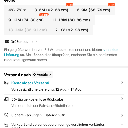
Größe
6 left
5 left
4Y
-
7Y
3-6M
(62-68 cm)
6-9M
(68-74 cm)
16 left
9-12M
(74-80 cm)
12-18M
(80-86 cm)
18-24M
(86-92 cm)
2-3Y
(92-98 cm)
Größenberater
​Einige größe werden von EU Warehouse versendet und bieten
schnellere
Lieferung
an. Sie können dies überprüfen, nachdem Sie ein bestimmtes
Produkt ausgewählt haben.
Versand nach
Austria
Kostenloser Versand
Voraussichtliche Lieferung:
12 Aug. - 17 Aug.
30-tägige kostenlose Rückgabe
Vorbehaltlich der Fair-Use-Richtlinie
Sichere Zahlungen · Datenschutz
Verkauft und versendet durch den gewerblichen Verkäufer: