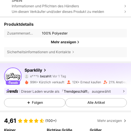
SHEIN
Informationen und Pflichten des Händlers
Um diesen Verkäufer und/oder dieses Produkt zu melden
Produktdetails
Zusammensetzung:
100% Polyester
Mehr anzeigen
Sicherheitsinformationen und Kontakte
18K Follower
4,82
Sparklily
e***h
bezahlt
Vor 1 Tag
i***4
ist
Vor 5 Stunden
gefolgt
99K+ Kürzlich verkauft
12K+ Erneut kaufen
21% Anstieg d
18K Follower
4,82
Dieser Laden wurde als
「Trendgeschäft」
ausgewählt
Folgen
Alle Artikel
18K Follower
4,82
4,61
(100+)
Mehr anzeigen
18K Follower
4,82
Kleiner
Richtige Größe
Größer