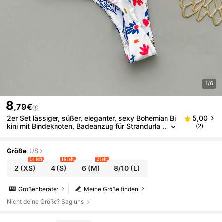
1/6
8
,79€
2er Set lässiger, süßer, eleganter, sexy Bohemian Bi
5,00
kini mit Bindeknoten, Badeanzug für Strandurla
(2)
ub und Reisen, Frühling/Sommer
Größe
US
14 left
16 left
2 left
2
(XS)
4
(S)
6
(M)
8/10
(L)
Größenberater
Meine Größe finden
Nicht deine Größe? Sag uns