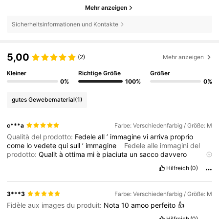
Mehr anzeigen
Sicherheitsinformationen und Kontakte
5,00
(2)
Mehr anzeigen
Kleiner
Richtige Größe
Größer
0%
100%
0%
gutes Gewebematerial
(1)
c***a
Farbe: Verschiedenfarbig / Größe: M
Qualità del prodotto:
Fedele
all
’
immagine
vi
arriva
proprio
come
lo
vedete
qui
sull
’
immagine
Fedele alle immagini del
prodotto:
Qualit
à
ottima
mi
è
piaciuta
un
sacco
davvero
perfetta
Descrizione dell'odore:
Odore
piacevole
non
me
lo
Hilfreich
(0)
aspettavo
ma
mi
ha
veramente
sorpreso
in
positivo
acquisiste
Materiale del tessuto:
Materiale
bellissimo
e
super
leggero
come
una
seconda
pelle
ne
vale
la
pena
In forma:
Forma
ottima
ve
3***3
Farbe: Verschiedenfarbig / Größe: M
la
consiglio
molto
Fidèle aux images du produit:
Nota
10
amoo
perfeito
👍
Hilfreich
(0)