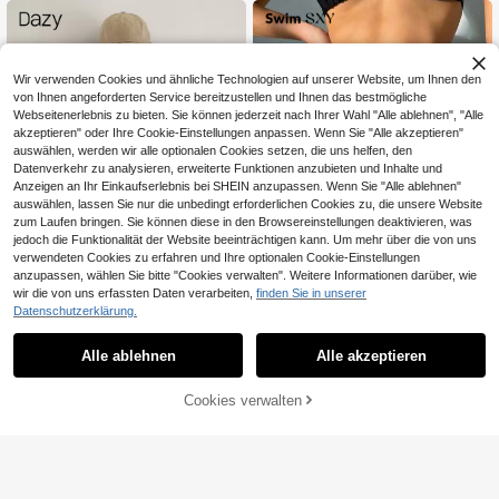
Wir verwenden Cookies und ähnliche Technologien auf unserer Website, um Ihnen den
von Ihnen angeforderten Service bereitzustellen und Ihnen das bestmögliche
Webseitenerlebnis zu bieten. Sie können jederzeit nach Ihrer Wahl "Alle ablehnen", "Alle
akzeptieren" oder Ihre Cookie-Einstellungen anpassen. Wenn Sie "Alle akzeptieren"
auswählen, werden wir alle optionalen Cookies setzen, die uns helfen, den
Datenverkehr zu analysieren, erweiterte Funktionen anzubieten und Inhalte und
Anzeigen an Ihr Einkaufserlebnis bei SHEIN anzupassen. Wenn Sie "Alle ablehnen"
auswählen, lassen Sie nur die unbedingt erforderlichen Cookies zu, die unsere Website
zum Laufen bringen. Sie können diese in den Browsereinstellungen deaktivieren, was
jedoch die Funktionalität der Website beeinträchtigen kann. Um mehr über die von uns
verwendeten Cookies zu erfahren und Ihre optionalen Cookie-Einstellungen
anzupassen, wählen Sie bitte "Cookies verwalten". Weitere Informationen darüber, wie
wir die von uns erfassten Daten verarbeiten,
finden Sie in unserer
7
Datenschutzerklärung.
#Bikini Hohe Taill
Swim SXY
Alle ablehnen
Alle akzeptieren
DAZY 1 Stück Damen
Swim SXY Damen ein
EU Warehouse
EU Warehouse
11
9
Knopfleiste Halb-Plakette Langarm
farbiger minimalistischer Alltagssch
,87€
,49€
Cover Up Top Sommerurlaub Outfit
al mit Fransen, sexy
Cookies verwalten
ZUM WARENKORB HINZUFÜGEN
s Damen Strand