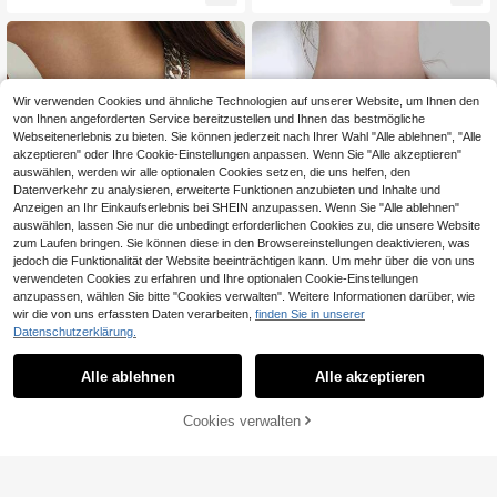
Set (Edelstahlmaterial)
chen Gebrauch, Geburtstagsgesch
enk
Wir verwenden Cookies und ähnliche Technologien auf unserer Website, um Ihnen den
von Ihnen angeforderten Service bereitzustellen und Ihnen das bestmögliche
Webseitenerlebnis zu bieten. Sie können jederzeit nach Ihrer Wahl "Alle ablehnen", "Alle
akzeptieren" oder Ihre Cookie-Einstellungen anpassen. Wenn Sie "Alle akzeptieren"
auswählen, werden wir alle optionalen Cookies setzen, die uns helfen, den
Datenverkehr zu analysieren, erweiterte Funktionen anzubieten und Inhalte und
Anzeigen an Ihr Einkaufserlebnis bei SHEIN anzupassen. Wenn Sie "Alle ablehnen"
auswählen, lassen Sie nur die unbedingt erforderlichen Cookies zu, die unsere Website
zum Laufen bringen. Sie können diese in den Browsereinstellungen deaktivieren, was
jedoch die Funktionalität der Website beeinträchtigen kann. Um mehr über die von uns
verwendeten Cookies zu erfahren und Ihre optionalen Cookie-Einstellungen
anzupassen, wählen Sie bitte "Cookies verwalten". Weitere Informationen darüber, wie
wir die von uns erfassten Daten verarbeiten,
finden Sie in unserer
Datenschutzerklärung.
1 Stück elegante, minimalistische fl
#Alltagskleidung
4
ache Schlangenkette Halskette, vie
,01€
Alle ablehnen
Alle akzeptieren
3 Stücke/Set Punk Stil massive Silb
lseitig für Party, Urlaub und Alltags
5
erketten Halsketten für Damen, me
,13€
5,18€
mode
hrlagige Choker Halskette geeignet
Cookies verwalten
ZUM WARENKORB HINZUFÜGEN
für den täglichen Gebrauch