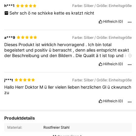
h***1
Farbe: Silber / Größe: Einheitsgröße
Sehr
sch
ö
ne
schixke
kette
es
kratzt
nicht
Hilfreich
(0)
a***9
Farbe: Silber / Größe: Einheitsgröße
Dieses
Produkt
ist
wirklich
hervorragend
.
Ich
bin
total
begeistert
und
positiv
ü
berrascht
,
denn
alles
entspricht
exakt
der
Beschreibung
und
den
Bildern
.
Die
Qualit
ä
t
ist
top
und
ich
w
ü
rde
es
jederzeit
wieder
kaufen
.
Absolute
Empfehlung
!
Hilfreich
(0)
j***t
Farbe: Silber / Größe: Einheitsgröße
Hallo
Herr
Doktor
M
ü
ller
vielen
lieben
herzlichen
Gl
ü
ckwunsch
zu
Hilfreich
(0)
Produktdetails
Material:
Rostfreier Stahl