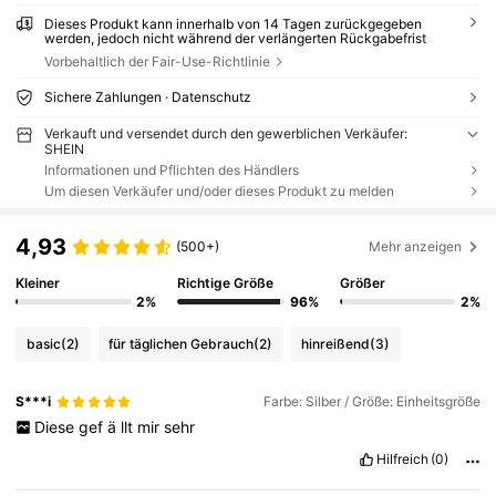
Dieses Produkt kann innerhalb von 14 Tagen zurückgegeben
werden, jedoch nicht während der verlängerten Rückgabefrist
Vorbehaltlich der Fair-Use-Richtlinie
Sichere Zahlungen · Datenschutz
Verkauft und versendet durch den gewerblichen Verkäufer:
SHEIN
Informationen und Pflichten des Händlers
Um diesen Verkäufer und/oder dieses Produkt zu melden
4,93
(500+)
Mehr anzeigen
Kleiner
Richtige Größe
Größer
2%
96%
2%
basic
(2)
für täglichen Gebrauch
(2)
hinreißend
(3)
S***i
Farbe: Silber / Größe: Einheitsgröße
Diese
gef
ä
llt
mir
sehr
Hilfreich
(0)