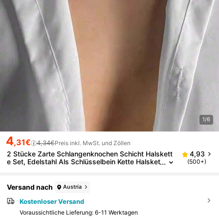
1/6
4
,31€
4,34€
Preis inkl. MwSt. und Zöllen
2 Stücke Zarte Schlangenknochen Schicht Halskett
4,93
e Set, Edelstahl Als Schlüsselbein Kette Halsket
(500+)
te Für Frauen Modisches All-match Zubehör
Versand nach
Austria
Kostenloser Versand
Voraussichtliche Lieferung:
6-11 Werktagen