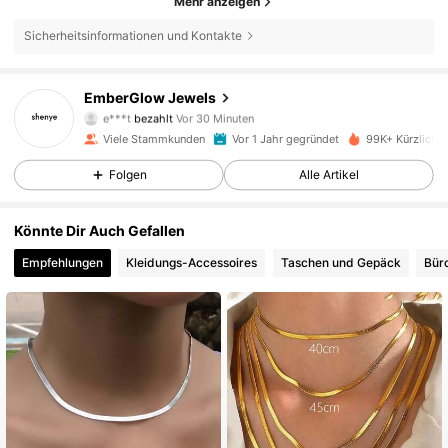
Mehr anzeigen
Sicherheitsinformationen und Kontakte
EmberGlow Jewels
18K Follower
4,89
e***t
bezahlt
Vor 30 Minuten
Viele Stammkunden
Vor 1 Jahr gegründet
99K+ Kürzlich v
18K Follower
4,89
Folgen
Alle Artikel
Könnte Dir Auch Gefallen
18K Follower
4,89
Empfehlungen
Kleidungs-Accessoires
Taschen und Gepäck
Bür
18K Follower
4,89
18K Follower
4,89
18K Follower
4,89