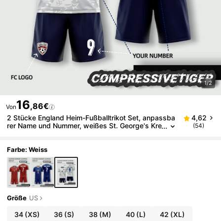
1/2
16
,86€
Von
2 Stücke England Heim-Fußballtrikot Set, anpassba
4,62
rer Name und Nummer, weißes St. George's Kre
(54)
uz Muster, atmungsaktive Fußballuniform, Spor
t
Farbe: Weiss
Größe
US
34
(XS)
36
(S)
38
(M)
40
(L)
42
(XL)