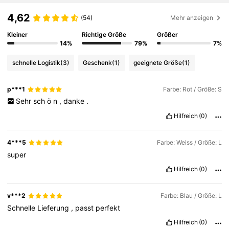
4,62
(54)
Mehr anzeigen
Kleiner
Richtige Größe
Größer
14%
79%
7%
schnelle Logistik
(3)
Geschenk
(1)
geeignete Größe
(1)
p***1
Farbe: Rot / Größe: S
Sehr
sch
ö
n
,
danke
.
Hilfreich
(0)
4***5
Farbe: Weiss / Größe: L
super
Hilfreich
(0)
v***2
Farbe: Blau / Größe: L
Schnelle
Lieferung
,
passt
perfekt
Hilfreich
(0)