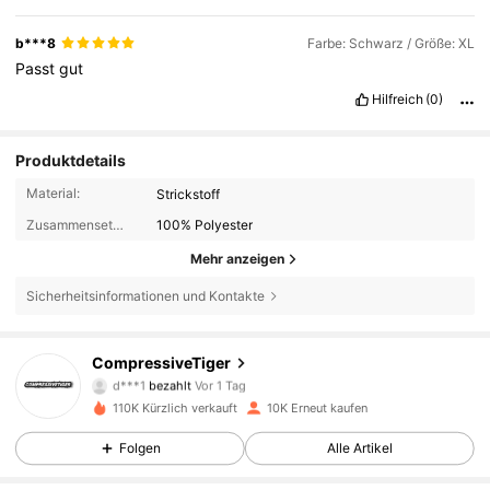
b***8
Farbe: Schwarz / Größe: XL
Passt
gut
Hilfreich
(0)
Produktdetails
Material:
Strickstoff
Zusammensetzung:
100% Polyester
Mehr anzeigen
Sicherheitsinformationen und Kontakte
CompressiveTiger
9.9K Follower
4,81
d***1
bezahlt
Vor 1 Tag
a***3
ist
Vor 5 Stunden
gefolgt
110K Kürzlich verkauft
10K Erneut kaufen
9.9K Follower
4,81
Folgen
Alle Artikel