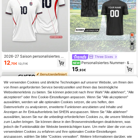
4
2026-27 Saison personalisiertes un
Three Sixes
d individuell gestaltetes Liga-Team
12
Personalisiertes Nummer- & B
NEW
,70€
12,71€
-Fußballtrikot und T-Shirt mit Anpas
uchstaben-Logo-Trikot, Marokko, F
15
sung von Logo, Nummer, Teamnam
,93€
rühling/Sommer Unisex Sport V-Aus
e und Spielernamen für Sport
schnitt Fußball T-Shirt, Freizeitkleid
ung
Wir verwenden Cookies und ähnliche Technologien auf unserer Website, um Ihnen den
von Ihnen angeforderten Service bereitzustellen und Ihnen das bestmögliche
Webseitenerlebnis zu bieten. Sie können jederzeit nach Ihrer Wahl "Alle ablehnen", "Alle
akzeptieren" oder Ihre Cookie-Einstellungen anpassen. Wenn Sie "Alle akzeptieren"
auswählen, werden wir alle optionalen Cookies setzen, die uns helfen, den
Datenverkehr zu analysieren, erweiterte Funktionen anzubieten und Inhalte und
Anzeigen an Ihr Einkaufserlebnis bei SHEIN anzupassen. Wenn Sie "Alle ablehnen"
auswählen, lassen Sie nur die unbedingt erforderlichen Cookies zu, die unsere Website
zum Laufen bringen. Sie können diese in den Browsereinstellungen deaktivieren, was
jedoch die Funktionalität der Website beeinträchtigen kann. Um mehr über die von uns
verwendeten Cookies zu erfahren und Ihre optionalen Cookie-Einstellungen
anzupassen, wählen Sie bitte "Cookies verwalten". Weitere Informationen darüber, wie