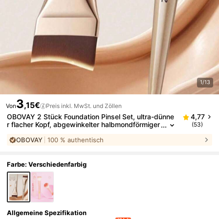
1/13
3
,15€
Von
Preis inkl. MwSt. und Zöllen
OBOVAY 2 Stück Foundation Pinsel Set, ultra-dünne
4,77
r flacher Kopf, abgewinkelter halbmondförmiger
(53)
Basis Make-up Pinsel, koreanischer Stil Conceal
OBOVAY
100 % authentisch
er flacher Pinsel, Flüssigfoundation Pinsel, hochwert
ige PBT Faserbürsten, dichte Borsten, Make-up Pin
sel Set, Make-up Pinsel, Make-up Pinsel Teppich, K
osmetik
Farbe: Verschiedenfarbig
Allgemeine Spezifikation