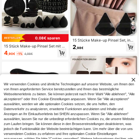
6
0,08€ sparen
15 Stücke Make-up Pinsel Set, inkl
usive 2 schwarze dreieckige Make
2
15 Stück Make-up Pinsel Set mit A
,98€
-up Schwämme, weich und klebrig
ufbewahrungstasche, geeignet für
4
für lose Puder; außerdem 13 Stücke
,90€
-1%
4,98€
alle schwarzen Make-up Werkzeug
Make-up Pinsel für Rouge, flüssige
e und Pinsel, schlankes Pinselkopf-
n Lippenstift, Lippenstift, Concealer,
Design, weiche Borsten, ideales Ge
Foundation, Primer, Marken-Kosme
schenk für globale Feiertage
tik, lose Puder, Highlighter, Konturie
rung, Fixierspray, Lidschatten, Roug
e, koreanisches Make-up, etc. Geei
gnet als Geschenk für Mädchen un
Wir verwenden Cookies und ähnliche Technologien auf unserer Website, um Ihnen den
d Frauen.
von Ihnen angeforderten Service bereitzustellen und Ihnen das bestmögliche
Webseitenerlebnis zu bieten. Sie können jederzeit nach Ihrer Wahl "Alle ablehnen", "Alle
akzeptieren" oder Ihre Cookie-Einstellungen anpassen. Wenn Sie "Alle akzeptieren"
auswählen, werden wir alle optionalen Cookies setzen, die uns helfen, den
Datenverkehr zu analysieren, erweiterte Funktionen anzubieten und Inhalte und
Anzeigen an Ihr Einkaufserlebnis bei SHEIN anzupassen. Wenn Sie "Alle ablehnen"
auswählen, lassen Sie nur die unbedingt erforderlichen Cookies zu, die unsere Website
zum Laufen bringen. Sie können diese in den Browsereinstellungen deaktivieren, was
10
jedoch die Funktionalität der Website beeinträchtigen kann. Um mehr über die von uns
Selbstbräunungspinsel, weicher Kör
verwendeten Cookies zu erfahren und Ihre optionalen Cookie-Einstellungen
per-Make-up-Pinsel, tragbarer Sel
anzupassen, wählen Sie bitte "Cookies verwalten". Weitere Informationen darüber, wie