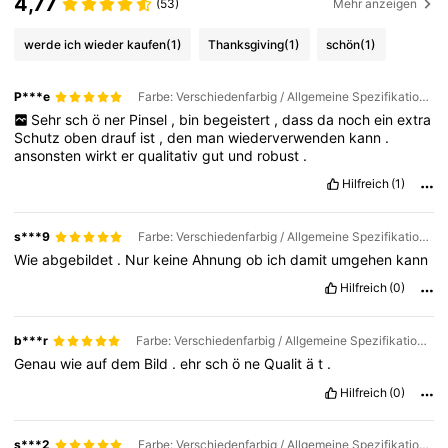
4,77
(53)
Mehr anzeigen
werde ich wieder kaufen
(1)
Thanksgiving
(1)
schön
(1)
P***e
Farbe: Verschiedenfarbig / Allgemeine Spezifikation: Einzelner Make-up-Pinsel
Sehr
sch
ö
ner
Pinsel
,
bin
begeistert
,
dass
da
noch
ein
extra
Schutz
oben
drauf
ist
,
den
man
wiederverwenden
kann
.
ansonsten
wirkt
er
qualitativ
gut
und
robust
.
Hilfreich
(1)
s***9
Farbe: Verschiedenfarbig / Allgemeine Spezifikation: Foundationpinsel + Puderquaste
Wie
abgebildet
.
Nur
keine
Ahnung
ob
ich
damit
umgehen
kann
Hilfreich
(0)
b***r
Farbe: Verschiedenfarbig / Allgemeine Spezifikation: Einzelner Make-up-Pinsel
Genau
wie
auf
dem
Bild
.
ehr
sch
ö
ne
Qualit
ä
t
.
Hilfreich
(0)
s***2
Farbe: Verschiedenfarbig / Allgemeine Spezifikation: Einzelner Make-up-Pinsel