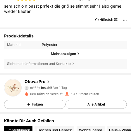
sehr
sch
ö
n
passt
prrfekt
die
gr
ö
se
stimmt
sehr
!
also
gerne
wieder
kaufen
.
Hilfreich
(0)
Produktdetails
Material:
Polyester
Mehr anzeigen
Sicherheitsinformationen und Kontakte
Obova Pro
2.2K Follower
4,72
m***y
bezahlt
Vor 1 Tag
68K Kürzlich verkauft
5.4K Erneut kaufen
2.2K Follower
4,72
Folgen
Alle Artikel
Könnte Dir Auch Gefallen
2.2K Follower
4,72
Empfehlungen
Taschen und Gepäck
Wohnzubehör
Haus & Woh