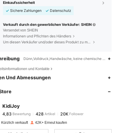
Einkaufssicherheit
Sichere Zahlungen
Datenschutz
Verkauft durch den gewerblichen Verkäufer: SHEIN
Versendet von SHEIN
Informationen und Pflichten des Händlers
Um diesen Verkäufer und/oder dieses Produkt zu melden
hreibung
Dünn,Volldruck,Handwäsche, keine chemische Reinigung
eitsinformationen und Kontakte
4,83
428
20K
en Und Abmessungen
Store
4,83
428
20K
KidiJoy
4,83
428
20K
Bewertung
Artikel
Follower
s***r
bezahlt
Vor 1 Tag
Kürzlich verkauft
42K+ Erneut kaufen
4,83
428
20K