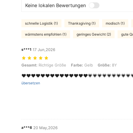
Keine lokalen Bewertungen
schnelle Logistik (1)
Thanksgiving (1)
modisch (1)
wärmstens empfohlen (1)
geringes Gewicht (2)
gute Qu
s***1
17 Jun,2026
Gesamt: Richtige Größe, Farbe: Gelb, Größe: 8Y
Gesamt:
Richtige Größe
Farbe:
Gelb
Größe:
8Y
❤️❤️❤️❤️❤️❤️❤️❤️❤️❤️❤️❤️❤️❤️💗💗💗💗💗💗💗💗💗
übersetzen
a***6
20 May,2026