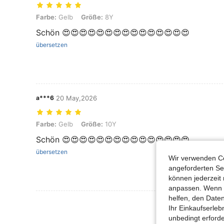
Farbe: Gelb, Größe: 8Y
Farbe:
Gelb
Größe:
8Y
Schön 😍😍😍😍😍😍😍😍😍😍😍😍😍😍😍
übersetzen
a***6
20 May,2026
Farbe: Gelb, Größe: 10Y
Farbe:
Gelb
Größe:
10Y
Schön 😍😍😍😍😍😍😍😍😍😍😍😍😍😍😍
übersetzen
Wir verwenden Co
angeforderten Ser
können jederzeit 
anpassen. Wenn Si
helfen, den Date
Mehr Bewertung
Ihr Einkaufserle
unbedingt erford