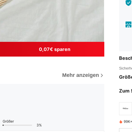
0,07€ sparen
Besc
Sicherh
Mehr anzeigen
Größ
Zum 
Größer
99K+ 
3%