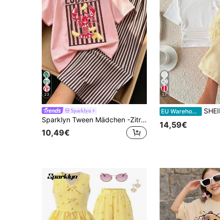
23
27
SHEIN Tween-Mädchen 2 St
Sparklyn
EU Warehouse
Sparklyn Tween Mädchen -Zitronen-Muster Rundhals T-Shirt & gestreifte weite Hose Lässig Set Schulanfang
14,59€
10,49€