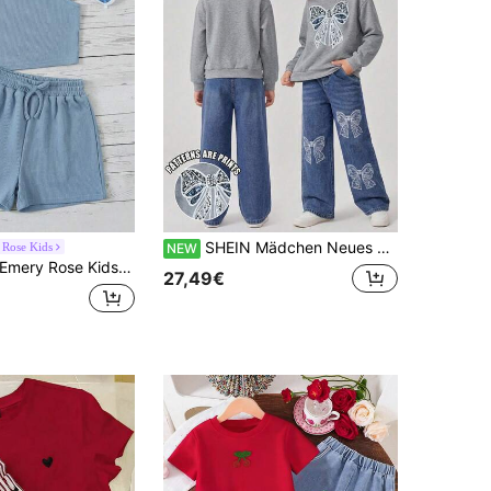
SHEIN Mädchen Neues graues lässiges lockeres Sweatshirt mit Schleifenmuster und lockere gerade geschnittene Denim-Jeans mit Schmetterlingsmuster 2-teiliges Set, vielseitiges lässiges Outfit mit passenden Elementen, perfekt für Frühling/Herbst Ausflüge, Fotoshootings und Campus-Kleidung
Rose Kids
NEW
mery Rose Kids Emery Rose Kids Tank Top Und Shorts Mit Knoten Taille Für Tween Girls
27,49€