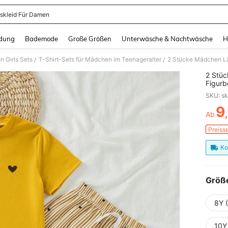
skleid Für Damen
and down arrow keys to navigate search Zuletzt gesucht and Suche und Finde. Pr
dung
Bademode
Große Größen
Unterwäsche & Nachtwäsche
H
 Girls Sets
T-Shirt-Sets für Mädchen im Teenageralter
/
/
2 Stüc
Figurb
Hose 
9
Ab
PR
Preiss
Ko
Größ
8Y 
10Y