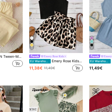
20
21
ücke/Set Lässig Rundhals Top und gestreifte Hose Outfit
Emery Rose Kids
Emery 
Emery Rose Kids Emery Rose Kids Schwarzes Tanktop mit Leopardenmuster und Paperbag-Shorts für Tween-Mädchen, 2 Stücke Set
E
EU Warehouse
EU Warehouse
11,38€
11,49€
11,49€