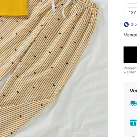
12Y
Grö
Menge
Verdien
werden
Ve