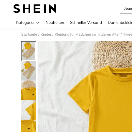
Jean
Use up 
Kategorien
Neuheiten
Schneller Versand
Damenbeklei
Startseite
Kinder
Kleidung für Mädchen im mittleren Alter
Tween
/
/
/