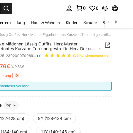
0
0
ess Enter to select.
errenkleidung
Haus & Wohnen
Kinder
Schuhe
Schmuck & Acces
2 Stücke Mädchen Lässig Outfits: Herz Muster Figurbetontes Kurzarm Top und gestreifte Herz Dekor Hose mit Gummibund, Sommer
ke Mädchen Lässig Outfits: Herz Muster
etontes Kurzarm Top und gestreifte Herz Dekor
mit Gummibund, Sommer
SKU: sk251230200070089494851
(59 Kundenmeinungen)
,76€
ICE AND AVAILABILITY
9,83€
enkung
stenloser Versand
e
Typ
(122-128 cm)
9Y (128-134 cm)
 (134-140 cm)
11Y (140-146 cm)