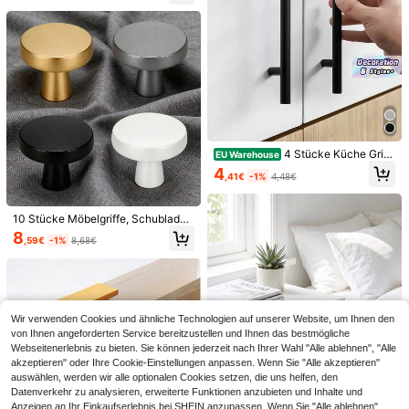
1 Stück / 4 Stück schwarzer Schra
4 Stücke Küche Griff
nkhgriff, quadratischer Möbelbeschl
EU Warehouse
4
,28€
e Edelstahl T-Bar Türzieher 76mm
ag Edelstahl Küchen Griff, Türknauf
4
,41€
-1%
4,48€
96mm Schranktüren Knöpfe und Gr
Schrank Kleiderschrank Schublade
iffe Schwarze Möbelgriffe
ngriff
2 Stücke goldener Kürbis Griff, Kleid
10 Stücke Möbelgriffe, Schubladen
erschrank Möbel Türknauf, Schubla
4
,30€
griffe, Schranktürknöpfe, Küchensc
den Schrank Griffe
8
,59€
-1%
8,68€
hrankgriffe, Kommodengriffe, Möbe
lbeschlag-Zubehör
Wir verwenden Cookies und ähnliche Technologien auf unserer Website, um Ihnen den
von Ihnen angeforderten Service bereitzustellen und Ihnen das bestmögliche
Webseitenerlebnis zu bieten. Sie können jederzeit nach Ihrer Wahl "Alle ablehnen", "Alle
akzeptieren" oder Ihre Cookie-Einstellungen anpassen. Wenn Sie "Alle akzeptieren"
auswählen, werden wir alle optionalen Cookies setzen, die uns helfen, den
Datenverkehr zu analysieren, erweiterte Funktionen anzubieten und Inhalte und
Anzeigen an Ihr Einkaufserlebnis bei SHEIN anzupassen. Wenn Sie "Alle ablehnen"