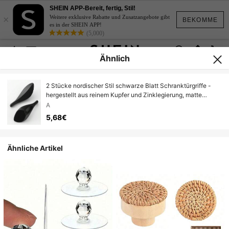
SHEIN APP-Bereit, fertig, Stil!
×
Weitere exklusive Rabatte und Zusatzangebote gibt
BEKOMME
es in der SHEIN APP!
(5,000)
Ähnlich
2 Stücke nordischer Stil schwarze Blatt Schranktürgriffe -
hergestellt aus reinem Kupfer und Zinklegierung, matte
Oberfläche, geeignet für Küchen- und Badezimmertüren
A
5,68€
Ähnliche Artikel