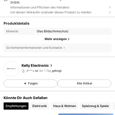
SHEIN
Informationen und Pflichten des Händlers
Um diesen Verkäufer und/oder dieses Produkt zu melden
Produktdetails
Material:
Glas Bildschirmschutz
Mehr anzeigen
Sicherheitsinformationen und Kontakte
Kelly Electronic
7 Follower
5,00
A***a
ist
Vor 1 Tag
gefolgt
7 Follower
5,00
Folgen
Alle Artikel
Könnte Dir Auch Gefallen
Empfehlungen
Elektronik
Haus & Wohnen
Spielzeug & Spiele