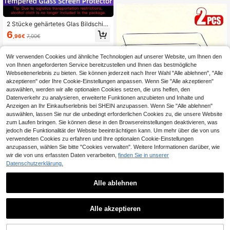
t Apple Pencil zum Schreiben und Z
eichnen, kompatibel mit iPad 11/Air/
Pro/Mini 2016-2025 allen Modelle
2 Stücke gehärtetes Glas Bildschir
n, empfohlenes Geschenk zu Feiert
mschutz, kompatibel mit iPad A16 2
6
agen und Geburtstagen, kompatibel
,96€
7,00€
025, Air 11/13, M3 2025, Mini 7, A17
mit iPad (2025 Modell)/Apple 11. Ge
Pro 2024, 7/8/9 Gen 10.2", Air 4/5 1
neration/ (11. Generation)/ mit Face
0.9", 10. Gen, Pro 11", 1/2/3 Gen 9.
ID und Apple Pencil Unterstützung,
Wir verwenden Cookies und ähnliche Technologien auf unserer Website, um Ihnen den
7", Pro Air 1/2 Pro 12.9", MatePad 11.
vollständige Abdeckung, kompatibe
von Ihnen angeforderten Service bereitzustellen und Ihnen das bestmögliche
5", Air 11.5", SE 10.4". Geburtstagsg
l mit iPad Air 11-Zoll (M5/M4/M3/M
Webseitenerlebnis zu bieten. Sie können jederzeit nach Ihrer Wahl "Alle ablehnen", "Alle
eschenk, Geschenk für Familie und
2) 2026/2025/2024 11" 13", Tablet-
Freunde. Tablet Bildschirmschutz, T
akzeptieren" oder Ihre Cookie-Einstellungen anpassen. Wenn Sie "Alle akzeptieren"
Bildschirmschutzfolie, Tablet-Zube
ablet Zubehör, wasserdicht, stoßfes
auswählen, werden wir alle optionalen Cookies setzen, die uns helfen, den
hör, Verwendung mit Schabkarte
t, kratzfest, fingerabdruckfest, Vollfl
Datenverkehr zu analysieren, erweiterte Funktionen anzubieten und Inhalte und
ächenabdeckung.
Anzeigen an Ihr Einkaufserlebnis bei SHEIN anzupassen. Wenn Sie "Alle ablehnen"
auswählen, lassen Sie nur die unbedingt erforderlichen Cookies zu, die unsere Website
2 Stücke Premium gehärtetes Glas
zum Laufen bringen. Sie können diese in den Browsereinstellungen deaktivieren, was
Bildschirmschutz Kompatibel mit Sa
11
jedoch die Funktionalität der Website beeinträchtigen kann. Um mehr über die von uns
,96€
11,97€
msung Galaxy Tab S11 /Tab S10 FE
verwendeten Cookies zu erfahren und Ihre optionalen Cookie-Einstellungen
+ /Tab S10 FE/Tab S10+/Tab S10 Li
anzupassen, wählen Sie bitte "Cookies verwalten". Weitere Informationen darüber, wie
te/Galaxy Tab A11 8.7 Zoll (2025/20
wir die von uns erfassten Daten verarbeiten,
finden Sie in unserer
23) /Tab A9 8.7 Zoll (2025/2023) -
HD Klar, kratzfest, berührungsempfi
Datenschutzerklärung.
ndlich, präzise Passform, einfache I
nstallation, langanhaltend Schutz f
Alle ablehnen
ür Tablets
0,01€ sparen
Yezodawee 1 Stück kompatibel mit
Alle akzeptieren
iPad Tablet Datenschutzbildschirm
#1 Bestseller
in iPad Air3 (10,5 Zoll) 2019 Pad-Displayschutzfol
schutz, schützt die Privatsphäre, A
6
nti-Spähen, abgerundete Kanten, K
,03€
6,04€