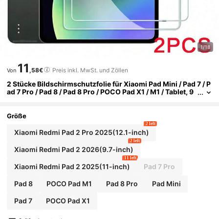
1/18
11
,58€
Preis inkl. MwSt. und Zöllen
Von
2 Stücke Bildschirmschutzfolie für Xiaomi Pad Mini / Pad 7 / P
ad 7 Pro / Pad 8 / Pad 8 Pro / POCO Pad X1 / M1 / Tablet, 9
H Härte kratzfestes gehärtetes Glas, kompatibel mit Hand
yhüllen, hochauflösende transparente kratzfreie blasenfreie
Schutzfolie, Tablet-Bildschirmschutz
Größe
2 left
Xiaomi Redmi Pad 2 Pro 2025(12.1-inch)
2 left
Xiaomi Redmi Pad 2 2026(9.7-inch)
11 left
Xiaomi Redmi Pad 2 2025(11-inch)
Pad 7 Pro
Pad 8
POCO Pad M1
Pad 8 Pro
Pad Mini
Pad 7
POCO Pad X1