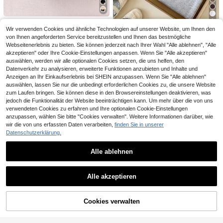
Lässiges T-Shirt Gestreifte Lose La
t versendet) Baby Mädchen Mode p
10
nge Hose 2-teiliges Set Geeignet fü
,21€
ersonalisiertes Leopardenmuster Rit
r Alltag, Schule, Ausflüge, Stilvolles
ter Pferd Muster gestreiftes Muster
9
Mädchen, Chill Chill
Elladie kids
Basic Kurzarm T-Shirt & ausgestellt
Wir verwenden Cookies und ähnliche Technologien auf unserer Website, um Ihnen den
e lange Hose Set
Elladie kids Säugling/
Cozy Pixies
EU Warehouse
von Ihnen angeforderten Service bereitzustellen und Ihnen das bestmögliche
Kleinkind (Mädchen) gestricktes br
15
Cozy Pixies Baby Mä
EU Warehouse
Webseitenerlebnis zu bieten. Sie können jederzeit nach Ihrer Wahl "Alle ablehnen", "Alle
,49€
aunes Farbblock-Karo Langarm-Sc
dchen Lässiges, süßes Strick-Set
9
akzeptieren" oder Ihre Cookie-Einstellungen anpassen. Wenn Sie "Alle akzeptieren"
hleifen-T-Shirt-Top und gerippte la
,34€
mit Grau-Schleife Muster, Rundhals
auswählen, werden wir alle optionalen Cookies setzen, die uns helfen, den
nge Hose 2-teiliges Set, lässiges Al
-Raffung-Langarmoberteil + Weite
ltagsoutfit für Frühling/Herbst/Früh
Datenverkehr zu analysieren, erweiterte Funktionen anzubieten und Inhalte und
Hose
herbst
Anzeigen an Ihr Einkaufserlebnis bei SHEIN anzupassen. Wenn Sie "Alle ablehnen"
auswählen, lassen Sie nur die unbedingt erforderlichen Cookies zu, die unsere Website
zum Laufen bringen. Sie können diese in den Browsereinstellungen deaktivieren, was
jedoch die Funktionalität der Website beeinträchtigen kann. Um mehr über die von uns
verwendeten Cookies zu erfahren und Ihre optionalen Cookie-Einstellungen
Ähnliche vorrätige Artikel anzeigen
Alle ansehen
anzupassen, wählen Sie bitte "Cookies verwalten". Weitere Informationen darüber, wie
wir die von uns erfassten Daten verarbeiten,
finden Sie in unserer
Datenschutzerklärung.
Alle ablehnen
8
SHEIN (5 Sets zufällig ausgewählt,
1 Set versendet) Sommer Baby Mäd
9
SHEIN Dieses 2-teilig
EU Warehouse
,99€
chen kreatives personalisiertes bed
Alle akzeptieren
e Baby-Mädchen-Set ist lässig, min
4
rucktes Muster Basic Kurzarm Top
Sorry, dieses Produkt ist ausverkauft.
,67€
imalistisch, bequem und niedlich, mi
+ Shorts Set, geeignet für Sommer
5
t strukturiertem Stoff und dekorativ
Alltag, Ausflüge und Zusammenkün
en Patches, bestehend aus einem T
Cookies verwalten
AUSVERKAUFT
fte
SHEIN Baby Mädchen Spaghetti-Tr
anktop und einer Hose mit geradem
äger Schleife Dekor gestreiftes Top
14
Bein, perfekt für Frühling und Somm
Cozy Pixies
,57€
und weite Hose 2-teiliges Set Navy
er.