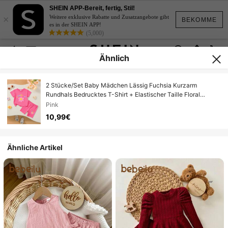
SHEIN APP-Bereit, fertig, Stil!
×
Weitere exklusive Rabatte und Zusatzangebote gibt
BEKOMME
es in der SHEIN APP!
(5,000)
Ähnlich
2 Stücke/Set Baby Mädchen Lässig Fuchsia Kurzarm
Rundhals Bedrucktes T-Shirt + Elastischer Taille Floral
Bedruckte Shorts
Pink
10,99€
Ähnliche Artikel