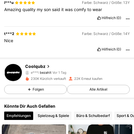
l***u
Farbe: Schwarz / Größe: 13Y
Amazing
quality
my
son
said
it
was
comfy
to
wear
Hilfreich
(0)
t***2
Farbe: Schwarz / Größe: 14Y
Nice
Hilfreich
(0)
Coolqubz
19K Follower
4,76
e***l
bezahlt
Vor 1 Tag
j***7
ist
Vor 9 Stunden
gefolgt
230K Kürzlich verkauft
22K Erneut kaufen
19K Follower
4,76
Folgen
Alle Artikel
Könnte Dir Auch Gefallen
19K Follower
4,76
Empfehlungen
Spielzeug & Spiele
Büro & Schulbedarf
Sport & O
19K Follower
4,76