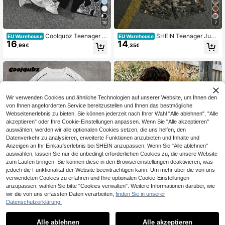
16
7
Coolqubz Teenager J
SHEIN Teenager Jung
EU Warehouse
EU Warehouse
16
14
ungen Lässiges minimalistisches Ku
en 2er/Set Teenager Jungen Rundh
,99€
,35€
rzarm Rundhals T-Shirt + Hose Set,
als T-Shirt und Camouflage Shorts,
Sommer Freiheitsstatue Thema T-S
lässiges Sommeroutfit mit klassisch
hirt, Y2K Stil Grafik Tee, Straßenmo
em coolem Street Grafikdruck, Y2K
de T-Shirt, Teenager Jungen Beklei
Stil
dung, Freiheit Grafik Tee, Bedruckt
es Shirt, Straßenmode T-Shirt, Freih
eit Statement Top
Wir verwenden Cookies und ähnliche Technologien auf unserer Website, um Ihnen den
von Ihnen angeforderten Service bereitzustellen und Ihnen das bestmögliche
Webseitenerlebnis zu bieten. Sie können jederzeit nach Ihrer Wahl "Alle ablehnen", "Alle
akzeptieren" oder Ihre Cookie-Einstellungen anpassen. Wenn Sie "Alle akzeptieren"
auswählen, werden wir alle optionalen Cookies setzen, die uns helfen, den
Datenverkehr zu analysieren, erweiterte Funktionen anzubieten und Inhalte und
Anzeigen an Ihr Einkaufserlebnis bei SHEIN anzupassen. Wenn Sie "Alle ablehnen"
Ähnliche vorrätige Artikel anzeigen
Alle ansehen
auswählen, lassen Sie nur die unbedingt erforderlichen Cookies zu, die unsere Website
zum Laufen bringen. Sie können diese in den Browsereinstellungen deaktivieren, was
jedoch die Funktionalität der Website beeinträchtigen kann. Um mehr über die von uns
verwendeten Cookies zu erfahren und Ihre optionalen Cookie-Einstellungen
anzupassen, wählen Sie bitte "Cookies verwalten". Weitere Informationen darüber, wie
wir die von uns erfassten Daten verarbeiten,
finden Sie in unserer
28
7
Datenschutzerklärung.
Coolqubz Teenager J
2 Stücke Set Herren T
EU Warehouse
EU Warehouse
17
ungen Streetwear Lässig Mode Beq
eenager Lässig Minimalistisch Text
34 übrig
Alle ablehnen
Alle akzeptieren
,99€
Sorry, dieses Produkt ist ausverkauft.