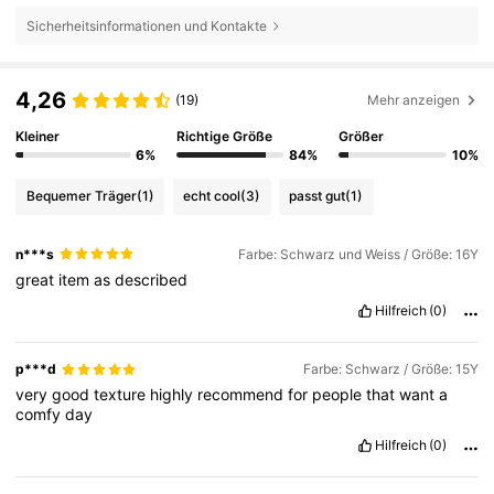
Sicherheitsinformationen und Kontakte
4,26
(19)
Mehr anzeigen
Kleiner
Richtige Größe
Größer
6%
84%
10%
Bequemer Träger
(1)
echt cool
(3)
passt gut
(1)
n***s
Farbe: Schwarz und Weiss / Größe: 16Y
great
item
as
described
Hilfreich
(0)
p***d
Farbe: Schwarz / Größe: 15Y
very
good
texture
highly
recommend
for
people
that
want
a
comfy
day
Hilfreich
(0)