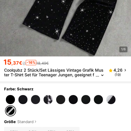
1/6
15
,37€
-16%
18,49€
Coolqubz 2 Stück/Set Lässiges Vintage Grafik Mus
4,26
ter T-Shirt Set für Teenager Jungen, geeignet f
(19)
ür Alltag, Pendeln, Lässig und Streetwear
Farbe: Schwarz
Größe
Standard