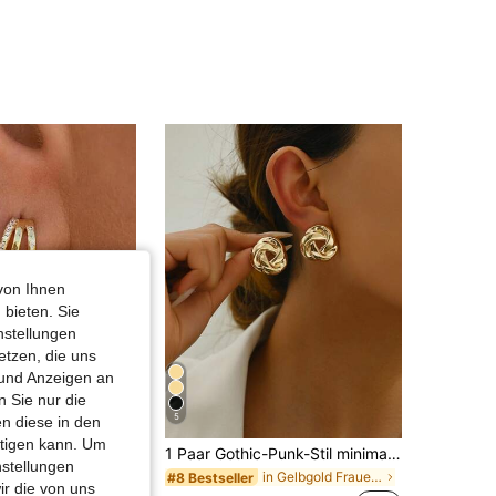
4,90
52
513
von Ihnen
 bieten. Sie
nstellungen
etzen, die uns
 und Anzeigen an
 Sie nur die
5
n diese in den
0,16€ sparen
htigen kann. Um
nd-Ohrringe, glänzendes Ketten-Quasten-Design, geeignet für Party, Geschenk, Pendeln und täglichen Gebrauch
1 Paar Gothic-Punk-Stil minimalistische Cut Out Blumen Metall Ohrringe, modischer Schmuck Geschenk für Frauen, geeignet für Neujahrsparty, Ball, Urlaub
nstellungen
in Gelbgold Frauen Ohrringe
#8 Bestseller
in Vierblättriges Kleeblatt Frauen Ohrringe
ir die von uns