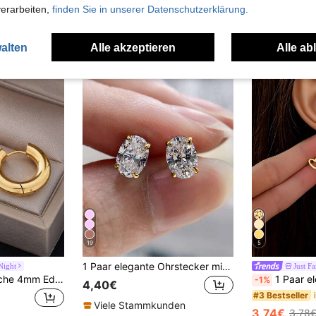
in Gelbgold Frauen Ohrringe
#2 Bestseller
6,83€
6,99
verarbeiten,
finden Sie in unserer Datenschutzerklärung.
4,81€
nden
alten
Alle akzeptieren
Alle ab
19
5
1 Paar elegante Ohrstecker mit kubischen Zirkonia für Frauen, Hochzeit, Verlobung, Party Schmuck, Valentinstag Geschenk
Night
Just Fa
1 Paar minimalistische 4mm Edelstahl hypoallergene Creolen
1 Paar elegante, Mini-f
-1%
4,40€
#3 Bestseller
Viele Stammkunden
3,74€
3,78