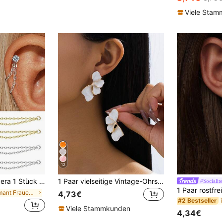
Viele Sta
12
mit eingelegtem Zirkonia/hypoallergener Piercing-Ohrringkette mit flachem Rücken Knorpel Helix Piercing Feiner Schmuck
1 Paar vielseitige Vintage-Ohrstecker im französischen Stil, handgefertigt, strukturiert, crinkled, dip-dyed, weiß, mit halbem Blatt, minimalistisch (ohne Geschenkbox)
#Socialit
in Diamant Frauen Ohrringe
4,73€
#2 Bestseller
Viele Stammkunden
4,34€