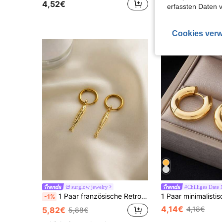
4,52€
4,73€
erfassten Daten 
Viele Stammku
Cookies verw
surglow jewelry
#Chilliges Date 
1 Paar französische Retro vergoldete, erhabene geprägte kleine Fisch Ohrringe für Frauen, vielseitig für Party, Date, täglichen Gebrauch
-1%
4,14€
4,18€
5,82€
5,88€