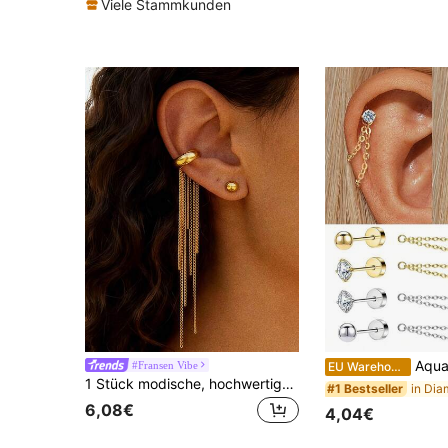
Viele Stammkunden
Aquaera 1 Stück 18K vergoldeter 4-Zinken-Ohrring 
#Fransen Vibe
EU Warehouse
1 Stück modische, hochwertige, elegante lange Quasten Edelstahl Ohrringe, 18 Karat vergoldet, einzigartiger Clip-On, geeignet für verschiedene Anlässe, perfekt für Partys und den täglichen Gebrauch, ein ausgezeichnetes Geschenk
#1 Bestseller
6,08€
4,04€