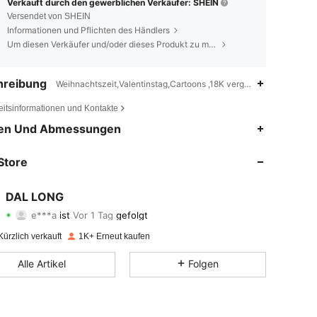
Verkauft durch den gewerblichen Verkäufer: SHEIN
Versendet von SHEIN
Informationen und Pflichten des Händlers
Um diesen Verkäufer und/oder dieses Produkt zu melden
hreibung
Weihnachtszeit,Valentinstag,Cartoons ,18K vergoldet
eitsinformationen und Kontakte
en Und Abmessungen
4,90
52
513
4,90
52
513
Store
4,90
52
513
4,90
52
513
DAL LONG
e***a
ist
Vor 1 Tag
gefolgt
4,90
52
513
Bewertung
Artikel
Follower
4,90
52
513
ürzlich verkauft
1K+ Erneut kaufen
4,90
52
513
Alle Artikel
Folgen
4,90
52
513
4,90
52
513