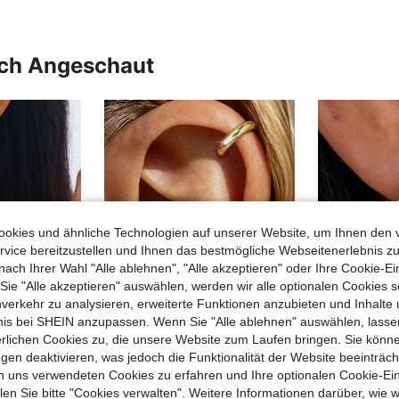
uch Angeschaut
okies und ähnliche Technologien auf unserer Website, um Ihnen den 
vice bereitzustellen und Ihnen das bestmögliche Webseitenerlebnis zu
nach Ihrer Wahl "Alle ablehnen", "Alle akzeptieren" oder Ihre Cookie-Ei
e "Alle akzeptieren" auswählen, werden wir alle optionalen Cookies s
nverkehr zu analysieren, erweiterte Funktionen anzubieten und Inhalte
12
bnis bei SHEIN anzupassen. Wenn Sie "Alle ablehnen" auswählen, lassen
4
erlichen Cookies zu, die unsere Website zum Laufen bringen. Sie könne
gen deaktivieren, was jedoch die Funktionalität der Website beeinträc
1 Paar elegante, modische, sprühgemalte rote Blüten-Ohrstecker, Alltagsgeschenk für Frauen
1 Paar minimalistische luxuriöse asymmetrische Halbmo
Aether Jewelry
-2%
n uns verwendeten Cookies zu erfahren und Ihre optionalen Cookie-Ei
4er Set minimalistische Ohrklemmen mit kubischem Zirkonia - Stapelbar, keine Piercing erforderlich, geeignet für den täglichen Büroalltag (4er Set, nicht 4 Paar), Geschenk für sie
in Gold Frauen Ohrstecker
#1 Bestseller
n Sie bitte "Cookies verwalten". Weitere Informationen darüber, wie w