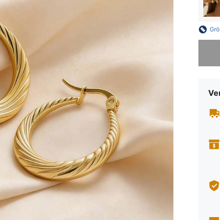
Grö
Sorry, d
Ve