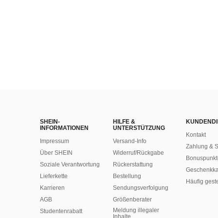
SHEIN-
HILFE &
KUNDENDI
INFORMATIONEN
UNTERSTÜTZUNG
Kontakt
Impressum
Versand-Info
Zahlung & S
Über SHEIN
Widerruf/Rückgabe
Bonuspunkt
Soziale Verantwortung
Rückerstattung
Geschenkka
Lieferkette
Bestellung
Häufig gest
Karrieren
Sendungsverfolgung
AGB
Größenberater
Meldung illegaler
Studentenrabatt
Inhalte