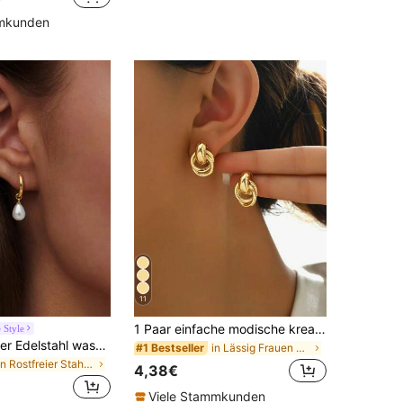
mmkunden
11
1 Paar einfache modische kreative einzigartige Design Gold Twist Creolen, geeignet für den täglichen Gebrauch für Frauen, minimalistisch
e Style
1 Paar rostfreier Edelstahl wasserfester, nicht verblassender modischer Damen Ohrringe in Gold/Silber mit Tränenform-Perle, geeignet für den täglichen Gebrauch
in Lässig Frauen Ohrstecker
#1 Bestseller
in Rostfreier Stahl Frauen baumeln Ohrringe
4,38€
Viele Stammkunden