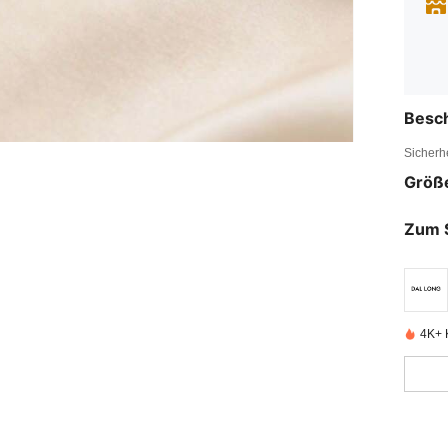
Besc
Sicherh
Größ
Zum 
4K+ K