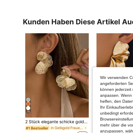
Kunden Haben Diese Artikel A
Wir verwenden Co
angeforderten Ser
können jederzeit 
anpassen. Wenn Si
helfen, den Date
Ihr Einkaufserle
14
unbedingt erford
Browsereinstellun
2 Stück elegante schicke goldene Blumen-Ohrstecker, geeignet für den täglichen Gebrauch, Dates, Partys, Festivals, Geschenke, Bankette, Schmuck-Matching, Geschenk für sie
mehr über die vo
in Gelbgold Frauen Creolen
#1 Bestseller
#3 Bestseller
anzupassen, wähle