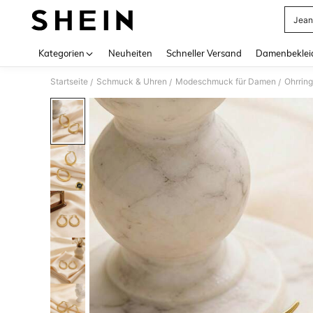
Jean
Use up 
Kategorien
Neuheiten
Schneller Versand
Damenbeklei
Startseite
Schmuck & Uhren
Modeschmuck für Damen
Ohrrin
/
/
/