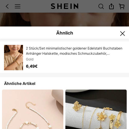
Ähnlich
2 Stück/Set minimalistischer goldener Edelstahl Buchstaben
Anhänger Halskette, modisches Schmuckzubehör,
Straßenschmuck, Geschenke, Accessoires, Souvenirs,
Gold
Urlaubsaccessoires
6,49€
Ähnliche Artikel