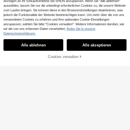
Anzeigen an Ihr Einkaufserlebnis bei SHEIN anzupassen. Wenn Sie "Alle ablehnen"
Ähnliche vorrätige Artikel anzeigen
Alle ansehen
auswählen, lassen Sie nur die unbedingt erforderlichen Cookies zu, die unsere Website
5 Stücke/Set Mädchen süßer Schm
zum Laufen bringen. Sie können diese in den Browsereinstellungen deaktivieren, was
etterling & Blumen Perlen Halskett
4
jedoch die Funktionalität der Website beeinträchtigen kann. Um mehr über die von uns
,30€
e, Armband, Ohrringe, Ring Schmuc
verwendeten Cookies zu erfahren und Ihre optionalen Cookie-Einstellungen
kset, geeignet für Ferien-Party, Ge
2er/Set bunte Perlen Schmuckset
burtstags-Geschenk
anzupassen, wählen Sie bitte "Cookies verwalten". Weitere Informationen darüber, wie
Herz Dekoration Halskette Armban
4
wir die von uns erfassten Daten verarbeiten,
finden Sie in unserer
,16€
d süßes Mädchen tägliche Accesso
Datenschutzerklärung.
ires niedliches Kinderschmuck
Alle ablehnen
Alle akzeptieren
Sorry, dieses Produkt ist ausverkauft.
Cookies verwalten
AUSVERKAUFT
Herzförmiger Anhänger Und Perlen
Schmuckset Für Kinder, Beinhaltet
26 übrig
0,68€ sparen
Halskette, Armband, Ring Und Ohrri
4
nge
,28€
2 Stücke/Set Mädchen Bunte Perle
n Eiscreme Anhänger Halskette Ar
40 übrig
mband Set Kombination Geeignet f