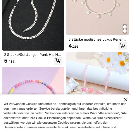
5 Stücke modisches Luxus Perlen
Halskette, Armband, Ohrringe, Ring
4
,25€
Schmuckset, ideal für Mädchen, Fr
eundinnen, stilvolle Party Accessoi
2 Stücke/Set Jungen Punk Hip Hop
0,05€ sparen
res
Edelstahl Kette Halskette und Armb
5
,43€
and, modische vielseitige Straßen
1 Stück modische vielseitige elegan
Schmuckzubehör
te glitzernde Kreuz-Charm Kristall
4
1 Stück modische, zarte goldene Ed
,69€
-1%
4,74€
Halskette für Jungen und Mädchen,
elstahl-Perlenkette, minimalistische
3
elegantes Festival Party Street Dat
,84€
r Choker-Halskette für Party & Festi
es Accessoire Geschenk für den All
val Dekoration
tag
Wir verwenden Cookies und ähnliche Technologien auf unserer Website, um Ihnen den
von Ihnen angeforderten Service bereitzustellen und Ihnen das bestmögliche
Webseitenerlebnis zu bieten. Sie können jederzeit nach Ihrer Wahl "Alle ablehnen", "Alle
akzeptieren" oder Ihre Cookie-Einstellungen anpassen. Wenn Sie "Alle akzeptieren"
auswählen, werden wir alle optionalen Cookies setzen, die uns helfen, den
Datenverkehr zu analysieren, erweiterte Funktionen anzubieten und Inhalte und