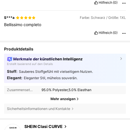
Hilfreich
(0)
S***a
Farbe: Schwarz / Größe: 1XL
Bellissimo
completo
Hilfreich
(0)
Produktdetails
Merkmale der künstlichen Intelligenz
Erstellt basierend auf den Details
Stoff:
Sauberes Stoffgefühl mit vielseitigem Nutzen.
Elegant:
Eleganter Stil, mühelos souverän.
Zusammensetzung:
95.0% Polyester,5.0% Elasthan
Mehr anzeigen
Sicherheitsinformationen und Kontakte
337K Follower
4,83
SHEIN Clasi CURVE