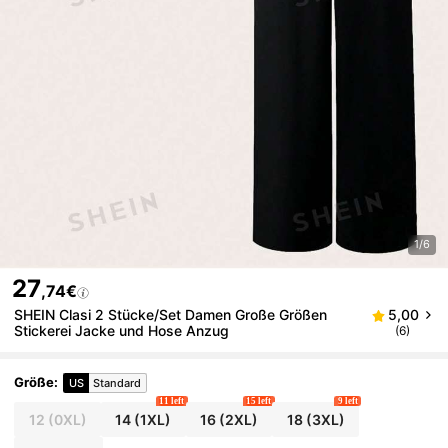
1/6
27
,74€
SHEIN Clasi 2 Stücke/Set Damen Große Größen
5,00
Stickerei Jacke und Hose Anzug
(6)
Größe
:
US
Standard
11 left
15 left
9 left
12
(0XL)
14
(1XL)
16
(2XL)
18
(3XL)