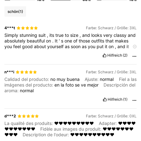
schön
(1)
4***t
Farbe: Schwarz / Größe: 3XL
Simply
stunning
suit
,
its
true
to
size
,
and
looks
very
classy
and
absolutely
beautiful
on
.
It
'
s
one
of
those
outfits
that
makes
you
feel
good
about
yourself
as
soon
as
you
put
it
on
,
and
it
could
be
worn
in
the
daytime
just
as
easily
as
on
a
night
out
.
Hilfreich
(2)
100
%
recommended
👌
👍
n***i
Farbe: Schwarz / Größe: 3XL
Calidad del producto:
no
muy
buena
Ajuste:
normal
Fiel a las
imágenes del producto:
en
la
foto
se
ve
mejor
Descripción del
aroma:
normal
Hilfreich
(1)
d***2
Farbe: Schwarz / Größe: 0XL
La qualité des produits:
❤️❤️❤️❤️❤️❤️❤️❤️❤️
Adapter:
❤️❤️❤️❤️
❤️❤️❤️❤️❤️❤️❤️
Fidèle aux images du produit:
❤️❤️❤️❤️❤️❤️❤️
❤️❤️❤️
Description de l'odeur:
❤️❤️❤️❤️❤️❤️❤️❤️❤️❤️