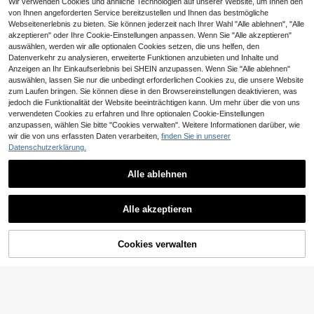
Wir verwenden Cookies und ähnliche Technologien auf unserer Website, um Ihnen den
von Ihnen angeforderten Service bereitzustellen und Ihnen das bestmögliche
Webseitenerlebnis zu bieten. Sie können jederzeit nach Ihrer Wahl "Alle ablehnen", "Alle
akzeptieren" oder Ihre Cookie-Einstellungen anpassen. Wenn Sie "Alle akzeptieren"
auswählen, werden wir alle optionalen Cookies setzen, die uns helfen, den
Datenverkehr zu analysieren, erweiterte Funktionen anzubieten und Inhalte und
Anzeigen an Ihr Einkaufserlebnis bei SHEIN anzupassen. Wenn Sie "Alle ablehnen"
auswählen, lassen Sie nur die unbedingt erforderlichen Cookies zu, die unsere Website
zum Laufen bringen. Sie können diese in den Browsereinstellungen deaktivieren, was
jedoch die Funktionalität der Website beeinträchtigen kann. Um mehr über die von uns
verwendeten Cookies zu erfahren und Ihre optionalen Cookie-Einstellungen
anzupassen, wählen Sie bitte "Cookies verwalten". Weitere Informationen darüber, wie
wir die von uns erfassten Daten verarbeiten,
finden Sie in unserer
Datenschutzerklärung.
Modelyn CURVE
Alle ablehnen
Modelyn Damen schwarzes Mesh-
Blumen-Langarm-Top mit geraffter
5 übrig
Taille und A-Linie und schwarze M
30
DreamSkyne Damen Große Größen
axi-Hose, Herbst
,37€
Alle akzeptieren
Set bestehend aus Jacke mit Kontr
32 übrig
ast-Farbkragen und eleganter lässi
33
ger Hose mit Langarm für Frühling u
,49€
nd Herbst
Cookies verwalten
ZUM WARENKORB HINZUFÜGEN