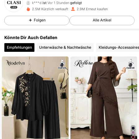
k***d
ist
Vor 1 Stunden
gefolgt
a***e
ist am Durchsuchen
2.5M Kürzlich verkauft
2.9M Erneut kaufen
337K Follower
4,83
Folgen
Alle Artikel
337K Follower
4,83
Könnte Dir Auch Gefallen
Empfehlungen
Unterwäsche & Nachtwäsche
Kleidungs-Accessoire
337K Follower
4,83
337K Follower
4,83
337K Follower
4,83
337K Follower
4,83
337K Follower
4,83