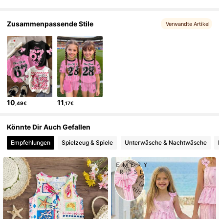
309K Follower
4,89
Zusammenpassende Stile
Verwandte Artikel
309K Follower
4,89
309K Follower
4,89
10
11
,49€
,17€
309K Follower
4,89
Könnte Dir Auch Gefallen
Empfehlungen
Spielzeug & Spiele
Unterwäsche & Nachtwäsche
309K Follower
4,89
309K Follower
4,89