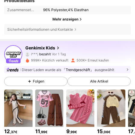
Produktdetails
Zusammensetzung:
96% Polyester,4% Elasthan
Mehr anzeigen
Sicherheitsinformationen und Kontakte
309K Follower
4,89
Genkimix Kids
l***j
bezahlt
Vor 1 Tag
s***s
ist
Vor 1 Stunden
gefolgt
999K+ Kürzlich verkauft
500K+ Erneut kaufen
309K Follower
4,89
Dieser Laden wurde als
「Trendgeschäft」
ausgewählt
Folgen
Alle Artikel
309K Follower
4,89
309K Follower
4,89
309K Follower
4,89
12
11
9
15
17
,37€
,99€
,99€
,06€