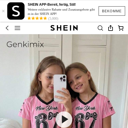
SHEIN APP-Bereit, fertig, Stil!
×
Weitere exklusive Rabatte und Zusatzangebote gibt
BEKOMME
es in der SHEIN APP!
(5,000)