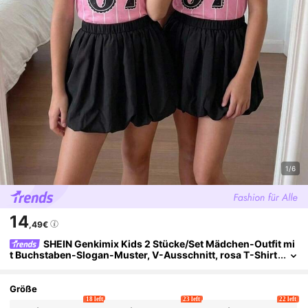
1/6
14
,49€
SHEIN Genkimix Kids 2 Stücke/Set Mädchen-Outfit mi
t Buchstaben-Slogan-Muster, V-Ausschnitt, rosa T-Shirt
und schwarzem Blumenrock, lebhaftes Sommer-Sportou
tfit für den Schulalltag und Schulanfang
Größe
18 left
23 left
22 left