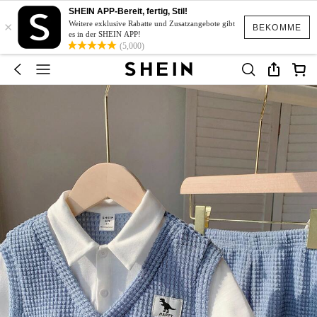
SHEIN APP-Bereit, fertig, Stil!
×
Weitere exklusive Rabatte und Zusatzangebote gibt
BEKOMME
es in der SHEIN APP!
(5,000)