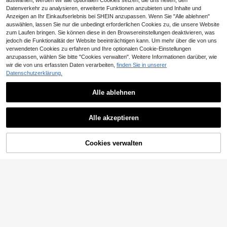
auswählen, werden wir alle optionalen Cookies setzen, die uns helfen, den
fang Party
Datenverkehr zu analysieren, erweiterte Funktionen anzubieten und Inhalte und
Anzeigen an Ihr Einkaufserlebnis bei SHEIN anzupassen. Wenn Sie "Alle ablehnen"
auswählen, lassen Sie nur die unbedingt erforderlichen Cookies zu, die unsere Website
zum Laufen bringen. Sie können diese in den Browsereinstellungen deaktivieren, was
jedoch die Funktionalität der Website beeinträchtigen kann. Um mehr über die von uns
verwendeten Cookies zu erfahren und Ihre optionalen Cookie-Einstellungen
anzupassen, wählen Sie bitte "Cookies verwalten". Weitere Informationen darüber, wie
wir die von uns erfassten Daten verarbeiten,
finden Sie in unserer
Datenschutzerklärung.
Alle ablehnen
Schuloutfit für Kleine Jungen,
NEW
Herbst 2-teiliges Set, neue Mode vi
18
Zikori
,49€
elseitig 2 in 1 gestreiftes POLO-Shir
Alle akzeptieren
SHEIN 2 Stücke Jung
t + einfarbige Cordhose mit gerade
EU Warehouse
en lässig Alltag Komfortable Patch
m Bein, Retro-Koreanischer Stil gee
18
,31€
18,49€
work Kontrast Farbe Polokragen 2 i
ignet für Outdoor-Tragen
Cookies verwalten
ZUM WARENKORB HINZUFÜGEN
n 1 Kurzarm Strickjacke & einfarbig
e gewebte Shorts Set