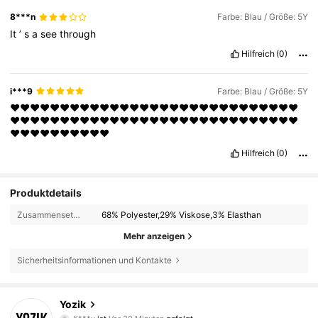
8***n
Farbe: Blau / Größe: 5Y
It
’
s
a
see
through
Hilfreich
(0)
i***9
Farbe: Blau / Größe: 5Y
❤️❤️❤️❤️❤️❤️❤️❤️❤️❤️❤️❤️❤️❤️❤️❤️❤️❤️❤️❤️❤️❤️❤️❤️❤️❤️❤️❤️❤️
❤️❤️❤️❤️❤️❤️❤️❤️❤️❤️❤️❤️❤️❤️❤️❤️❤️❤️❤️❤️❤️❤️❤️❤️❤️❤️❤️❤️❤️
❤️❤️❤️❤️❤️❤️❤️❤️❤️❤️
Hilfreich
(0)
Produktdetails
Zusammensetzung:
68% Polyester,29% Viskose,3% Elasthan
Mehr anzeigen
Sicherheitsinformationen und Kontakte
11K Follower
4,79
Yozik
K***y
ist
Vor 30 Minuten
gefolgt