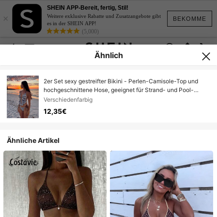
SHEIN APP-Bereit, fertig, Stil!
×
Weitere exklusive Rabatte und Zusatzangebote gibt
BEKOMME
es in der SHEIN APP!
(5,000)
Ähnlich
2er Set sexy gestreifter Bikini - Perlen-Camisole-Top und
hochgeschnittene Hose, geeignet für Strand- und Pool-
Urlaub im Sommer
Verschiedenfarbig
12,35€
Ähnliche Artikel