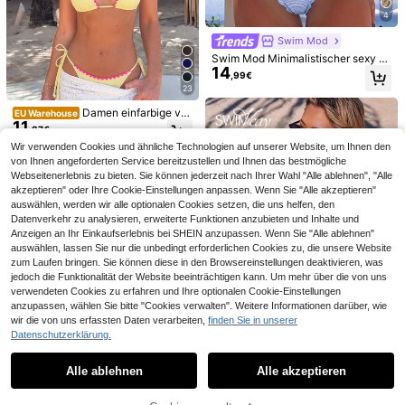
#Strandkleid Elegant
4
Swim Vcay Frühlings-
Opulessa
EU Warehouse
14
Frauen Strandkleid mit Blumenmust
Opulessa Damen Casual Urlaubs Ei
,84€
Swim Mod
er und rüschenbesetztem Saum, Tr
11
nfarbig Tunnelzug Taille Locker Wei
,38€
11,49€
ägerkleid
Swim Mod Minimalistischer sexy St
tes Bein Strandkleid Hose
14
il rosa Rüschenbesatz Bindung Zw
,99€
eiteiler Badeanzug für Frauen, süße
23
r Rüschen Bikini für heiße Quellen u
nd Urlaub
Damen einfarbige ver
EU Warehouse
11
stärkte Naht Neckholder-Bindung
,87€
Zweiteiler Badeanzug, Resort-Klei
Wir verwenden Cookies und ähnliche Technologien auf unserer Website, um Ihnen den
dung Urlaub Strand
von Ihnen angeforderten Service bereitzustellen und Ihnen das bestmögliche
Webseitenerlebnis zu bieten. Sie können jederzeit nach Ihrer Wahl "Alle ablehnen", "Alle
akzeptieren" oder Ihre Cookie-Einstellungen anpassen. Wenn Sie "Alle akzeptieren"
auswählen, werden wir alle optionalen Cookies setzen, die uns helfen, den
Datenverkehr zu analysieren, erweiterte Funktionen anzubieten und Inhalte und
Anzeigen an Ihr Einkaufserlebnis bei SHEIN anzupassen. Wenn Sie "Alle ablehnen"
Ähnliche vorrätige Artikel anzeigen
Alle ansehen
auswählen, lassen Sie nur die unbedingt erforderlichen Cookies zu, die unsere Website
zum Laufen bringen. Sie können diese in den Browsereinstellungen deaktivieren, was
jedoch die Funktionalität der Website beeinträchtigen kann. Um mehr über die von uns
verwendeten Cookies zu erfahren und Ihre optionalen Cookie-Einstellungen
anzupassen, wählen Sie bitte "Cookies verwalten". Weitere Informationen darüber, wie
13
wir die von uns erfassten Daten verarbeiten,
finden Sie in unserer
5
Datenschutzerklärung.
Swim Miturn
4
Damen Frühling/Sommer Neu gestr
#Riviera Romanze
eiftes Blumen-Spitzen-Bikini 2-teili
#Vcay Bikini
#3 Bestseller
in Dehnung Damen Strandbekleidung
Alle ablehnen
Alle akzeptieren
Swim Vcay Damen Set aus einfarbi
Sorry, dieses Produkt ist ausverkauft.
ges Set, abnehmbare Träger Urlaub,
11
12
ger Strandtunika mit Rüschensaum
Swim Vcay Damen Sommer Strand
,87€
,84€
-1%
12,99€
Resort-Kleidung Strand, Vacationco
14
und Bindedetail sowie Minirock
Urlaub elegantes Spitzen Salbeigrü
5
,49€