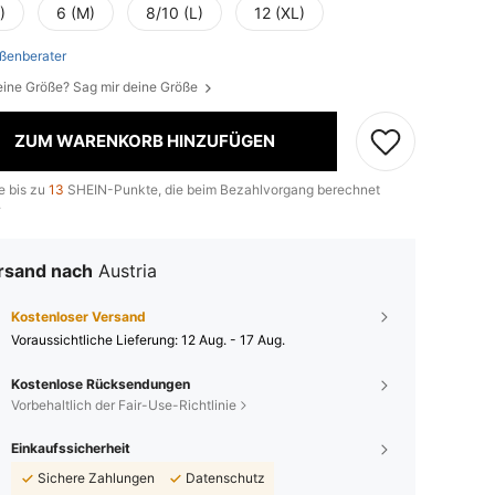
)
6 (M)
8/10 (L)
12 (XL)
ßenberater
eine Größe? Sag mir deine Größe
ZUM WARENKORB HINZUFÜGEN
e bis zu
13
SHEIN-Punkte, die beim Bezahlvorgang berechnet
.
rsand nach
Austria
Kostenloser Versand
Voraussichtliche Lieferung:
12 Aug. - 17 Aug.
Kostenlose Rücksendungen
Vorbehaltlich der Fair-Use-Richtlinie
Einkaufssicherheit
Sichere Zahlungen
Datenschutz