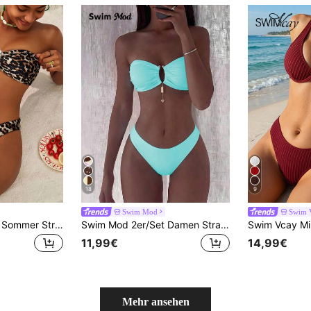
18
9
Swim Mod
Swim 
Swim Vcay Damen Sommer Strand Urlaub Leoparden Muster geraffter Büstenhalter Bikini Set
Swim Mod 2er/Set Damen Strand Outfit, modisch süß sexy Urlaub Strand Pool Party einfarbig U-Ausschnitt Neckholder abnehmbarer Träger Bandeau Top und Bikini Unterteil, Frühling/Sommer
11,99€
14,99€
Mehr ansehen