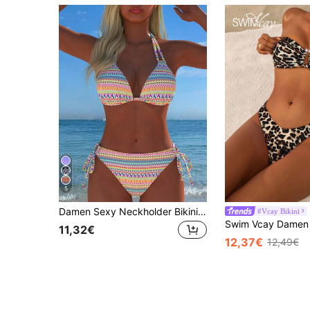
5
Damen Sexy Neckholder Bikini Set, Boho-Muster Stoff, Strandbadeanzug, Neuankömmling, Urlaub Sommer Reise Badeanzug, Strickstil
#Vcay Bikini
11,32€
12,37€
12,49€