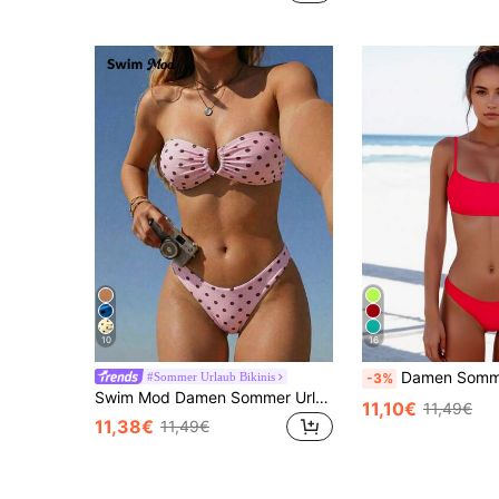
10
16
Damen Sommer Strand einfarbig Spaghetti-Träger Bikini-To
#Sommer Urlaub Bikinis
-3%
Swim Mod Damen Sommer Urlaubs Strand Polka Punkt Muster Bandeau Bikini Set
11,10€
11,49€
11,38€
11,49€