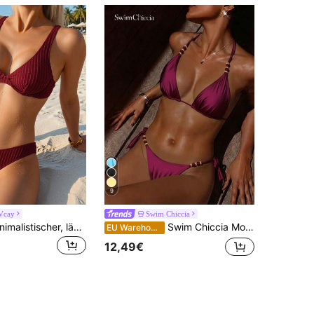
9
Vcay
Swim Chiccia
Swim Vcay Minimalistischer, lässiger Urlaubs Push-Up Bikini-Set
Swim Chiccia Modischer, sexy Damen Bikini, glänzend, mit Spaghettiträgern, perlenbesetzt, rückenlos, Dreieck Bademode, sexy, Influencer Stil, Strand, Urlaub, Unterhaltung, Küste, Bestseller
EU Warehouse
12,49€