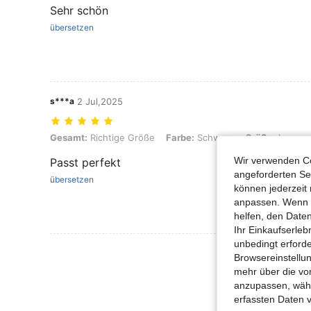
Sehr schön
übersetzen
s***a
2 Jul,2025
Gesamt: Richtige Größe, Farbe: Schwarz, Größe: L
Gesamt:
Richtige Größe
Farbe:
Schwarz
Größe:
L
Wir verwenden Co
Passt perfekt
angeforderten Ser
übersetzen
können jederzeit 
anpassen. Wenn Si
helfen, den Date
Ihr Einkaufserle
unbedingt erford
Mehr Bewertung
Browsereinstellun
mehr über die vo
anzupassen, wähle
erfassten Daten 