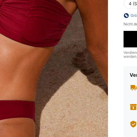
4 (S
Grö
Nicht d
Verdien
werden
Ve