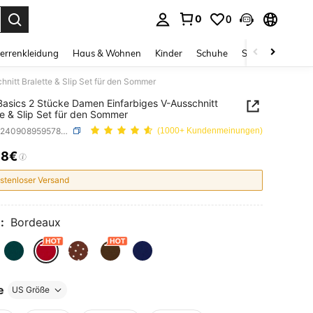
0
0
ess Enter to select.
errenkleidung
Haus & Wohnen
Kinder
Schuhe
Schmuck & Acces
nitt Bralette & Slip Set für den Sommer
asics 2 Stücke Damen Einfarbiges V-Ausschnitt
te & Slip Set für den Sommer
SKU: sz2409089595780407
(1000+ Kundenmeinungen)
38€
ICE AND AVAILABILITY
stenloser Versand
:
Bordeaux
e
US Größe