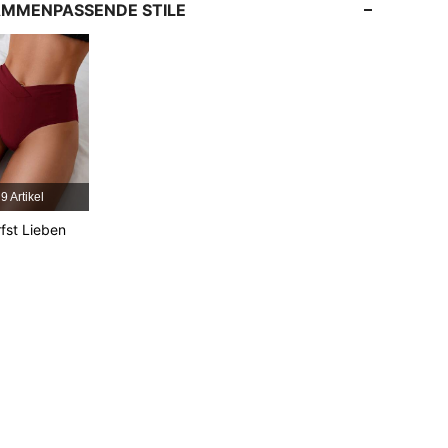
MMENPASSENDE STILE
4,86
2.1K
136K
4,86
2.1K
136K
4,86
2.1K
136K
9 Artikel
4,86
2.1K
136K
fst Lieben
4,86
2.1K
136K