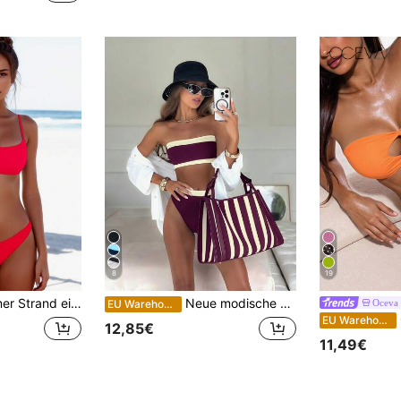
8
19
p und -Unterteil Lässig 2 Stücke Set für den Urlaub
Neue modische sexy einfarbige Bandeau-Bikini-Badeanzüge mit abnehmbaren Trägern für Frauen, geeignet für Strand, Poolparty, Sommerurlaub, Vacationcore
Oceva
EU Warehouse
EU Warehouse
12,85€
11,49€