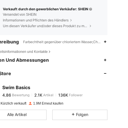
Verkauft durch den gewerblichen Verkäufer: SHEIN
Versendet von SHEIN
Informationen und Pflichten des Händlers
Um diesen Verkäufer und/oder dieses Produkt zu melden
hreibung
Farbechtheit gegenüber chloriertem Wasser,Cheeky,Badekleidung
eitsinformationen und Kontakte
4,86
2.1K
136K
en Und Abmessungen
Store
4,86
2.1K
136K
Swim Basics
4,86
2.1K
136K
Bewertung
Artikel
Follower
h***i
bezahlt
Vor 1 Tag
Kürzlich verkauft
1.9M Erneut kaufen
4,86
2.1K
136K
Alle Artikel
Folgen
4,86
2.1K
136K