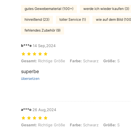
gutes Gewebematerial (100+)
werde ich wieder kaufen (3)
hinreißend (23)
toller Service (1)
wie auf dem Bild (10
fehlendes Zubehör (9)
b***e
14 Sep,2024
Gesamt: Richtige Größe, Farbe: Schwarz, Größe: S
Gesamt:
Richtige Größe
Farbe:
Schwarz
Größe:
S
superbe
übersetzen
a***o
26 Aug,2024
Gesamt: Richtige Größe, Farbe: Schwarz, Größe: S
Gesamt:
Richtige Größe
Farbe:
Schwarz
Größe:
S