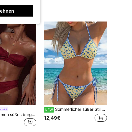
lehnen
Sommerlicher süßer Stil Damen Spaghetti-Träger Zweiteiler Bikini Badeanzug Set für Strandurlaub
kini
NEW
Swim Vcay Damen süßes burgunderrotes 2-teiliges Bikini-Set, Bandeau-Top mit V-Bügel & abnehmbarem Träger, hoch geschnittene V-Front freche Hose, glänzendes Sommer Strand Urlaub Outfit
12,49€