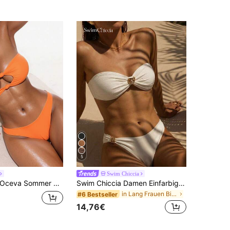
5
Swim Chiccia
Oceva Sommer Strand Bikini Set ohne Träger mit Cut Out Design, Badeanzug
Swim Chiccia Damen Einfarbiger Badeanzug-Set für Urlaub & Strand, Damen Bademode 2-teilig, Damen Bikini-Sets, Bikinis für Damen, Damen Sommer Outfits 2-teilig
in Lang Frauen Bikini-Sets
#6 Bestseller
14,76€